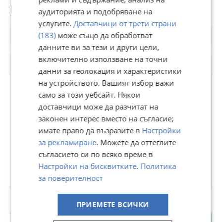
Потребител
аудиторията и подобряване на
услугите.
Доставчици от трети страни
(183)
може също да обработват
данните ви за тези и други цели,
включително използване на точни
данни за геолокация и характеристики
на устройството. Вашият избор важи
само за този уебсайт. Някои
доставчици може да разчитат на
ЗЕМЯ
законен интерес вместо на съгласие;
В Bazar.BG от 11 септември 2013г.
имате право да възразите в
Настройки
Последно активен 01 август в 17:49 ч.
за рекламиране
. Можете да оттеглите
съгласието си по всяко време в
70 Обяви
Настройки на бисквитките
.
Политика
Още оферти на https://zlatnazvezda.imot.bg
за поверителност
ПРИЕМЕТЕ ВСИЧКИ
Устрем