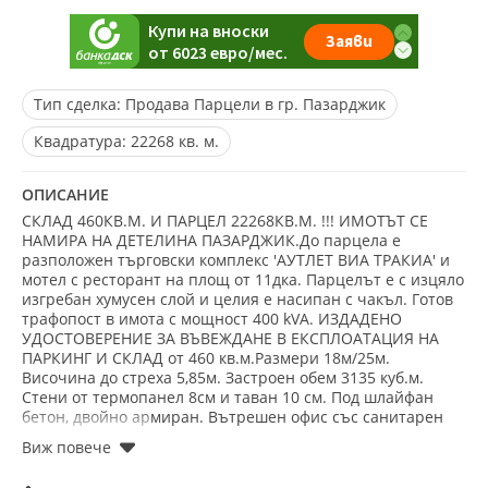
Тип сделка:
Продава Парцели в гр. Пазарджик
Квадратура:
22268 кв. м.
ОПИСАНИЕ
СКЛАД 460КВ.М. И ПАРЦЕЛ 22268КВ.М. !!! ИМОТЪТ СЕ
НАМИРА НА ДЕТЕЛИНА ПАЗАРДЖИК.До парцела е
разположен търговски комплекс 'АУТЛЕТ ВИА ТРАКИА' и
мотел с ресторант на площ от 11дка. Парцелът е с изцяло
изгребан хумусен слой и целия е насипан с чакъл. Готов
трафопост в имота с мощност 400 kVA. ИЗДАДЕНО
УДОСТОВЕРЕНИЕ ЗА ВЪВЕЖДАНЕ В ЕКСПЛОАТАЦИЯ НА
ПАРКИНГ И СКЛАД от 460 кв.м.Размери 18м/25м.
Височина до стреха 5,85м. Застроен обем 3135 куб.м.
Стени от термопанел 8см и таван 10 см. Под шлайфан
бетон, двойно армиран. Вътрешен офис със санитарен
възел от 9 кв.м. Ролетни врати с размери 3/4 метра и
външна стреха от 2 метра. Нов водопровод Ф90 и
питейна вода в имота. Обява номер 7507. ПОСЕТЕТЕ