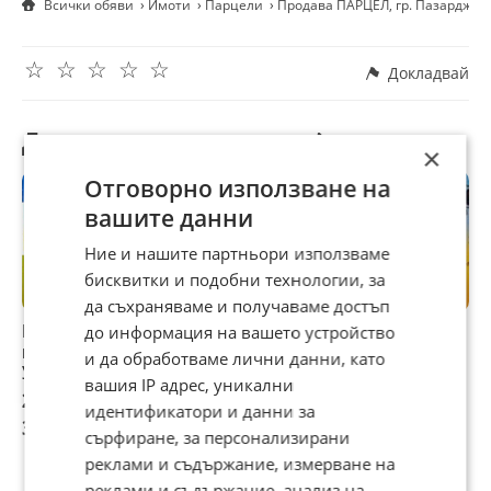
Всички обяви
Имоти
Парцели
Продава ПАРЦЕЛ, гр. Пазарджик
САЙТА НИ : WWW.ZEMIA.BG - 0888/087-085
☆
☆
☆
☆
☆
Докладвай
Другите търсят също
×
Отговорно използване на
вашите данни
Ние и нашите партньори използваме
бисквитки и подобни технологии, за
да съхраняваме и получаваме достъп
Продава ПАРЦЕЛ,
Продава ПАРЦЕЛ,
Продава ПАРЦЕЛ,
П
до информация на вашето устройство
гр. Пазарджик,
гр. Пазарджик,
гр. Пазарджик,
г
и да обработваме лични данни, като
Устрем
Устрем
Устрем
У
вашия IP адрес, уникални
200 000 €
140 250 €
50 005 €
6
идентификатори и данни за
391 166 лв
274 305,16 лв
97 801,28 лв
1
сърфиране, за персонализирани
реклами и съдържание, измерване на
реклами и съдържание, анализ на