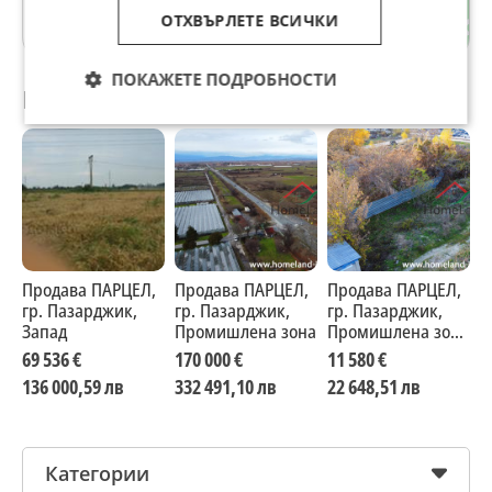
ОТХВЪРЛЕТЕ ВСИЧКИ
гр. Пазарджик
ПОКАЖЕТЕ ПОДРОБНОСТИ
Препоръчани за теб
Продава ПАРЦЕЛ,
Продава ПАРЦЕЛ,
Продава ПАРЦЕЛ,
П
гр. Пазарджик,
гр. Пазарджик,
гр. Пазарджик,
г
Запад
Промишлена зона
Промишлена зона
П
- Изток
69 536 €
170 000 €
11 580 €
6
136 000,59 лв
332 491,10 лв
22 648,51 лв
1
Категории