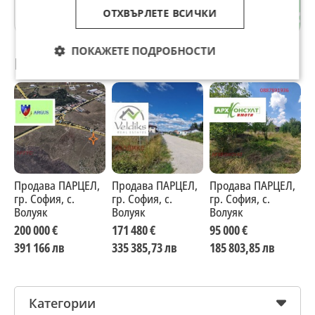
ОТХВЪРЛЕТЕ ВСИЧКИ
гр. София
ПОКАЖЕТЕ ПОДРОБНОСТИ
Препоръчани за теб
Продава ПАРЦЕЛ,
Продава ПАРЦЕЛ,
Продава ПАРЦЕЛ,
П
гр. София, с.
гр. София, с.
гр. София, с.
г
Волуяк
Волуяк
Волуяк
В
200 000 €
171 480 €
95 000 €
1
391 166 лв
335 385,73 лв
185 803,85 лв
2
Категории