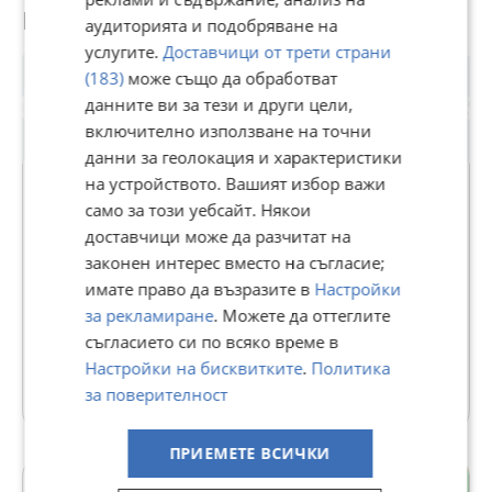
Потребител
аудиторията и подобряване на
услугите.
Доставчици от трети страни
(183)
може също да обработват
данните ви за тези и други цели,
включително използване на точни
данни за геолокация и характеристики
на устройството. Вашият избор важи
само за този уебсайт. Някои
доставчици може да разчитат на
ТИТАН ПРОПЪРТИС ПРОДАЖБИ
законен интерес вместо на съгласие;
В Bazar.BG от 30 март 2024г.
имате право да възразите в
Настройки
Последно активен вчера в 17:49 ч.
за рекламиране
. Можете да оттеглите
съгласието си по всяко време в
231 Обяви
Настройки на бисквитките
.
Политика
Още оферти на https://titanteam.imot.bg
за поверителност
ПРИЕМЕТЕ ВСИЧКИ
с. Волуяк