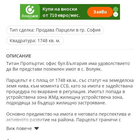
Тип сделка:
Продава Парцели в гр. София
Квадратура:
1748 кв. м.
ОПИСАНИЕ
Титан Пропъртис офис бул.България има удоволствието
да Ви представи поземлен имот в с. Волуяк.
Парцелът е с площ от 1748 кв.м., със статут на земеделска
земя нива, към момента ССБ, като за имота е задействана
процедура по вкарване в регулация. Имотът попада в
устройствена зона ЖМд жилищна устройствена зона,
подходяща за бъдещо жилищно застрояване.
Основно предимство на имота е неговата перспектива и
активното развитие на района. Парцелът граничи с
къщи и новоизграждаща се жилищна среда, като в
района вече се работи по архитектурни разработки и
бъдещо устройствено развитие.