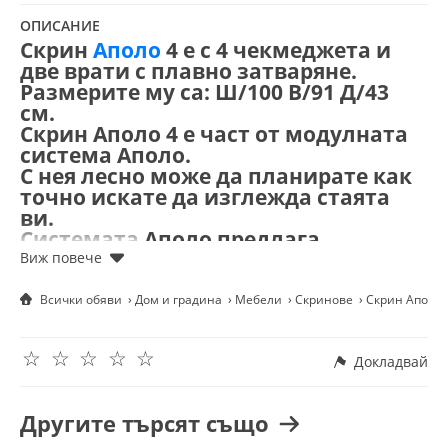
ОПИСАНИЕ
Скрин
Аполо
4 е
с 4 чекмеджета и
д
ве врати с плавно затваряне.
Размерите му са: Ш/100 В/91 Д/43
см.
Скрин Аполо 4 е част от модулната
система Аполо.
С нея лесно може да планирате как
точно искате да изглежда стаята
ви.
Системата Аполо предлага
възможност да обзаведете своята
спалня или детска в зависимост от
размера и предпочитаният от вас
Всички обяви
Дом и градина
Мебели
Скринове
Скрин Аполо 
цвят.
Скрин Аполо 4 се предлага в цвят:
☆
☆
☆
☆
☆
- Дъб сонома
Докладвай
-Дъб бланко
-Браун силвърджак
Другите търсят също
-Дъб вотан/Антрацит