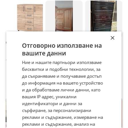
-Венге- по поръчка!
-Голд крафт
×
Скрин АПОЛО 4
Скрин от масив
Скрин с 4
С
Отговорно използване на
4+1 – Идеалната
чекмеджета.
вашите данни
организация е
Масив-в цвят.
налична веднага!
Наличен!
129 €
229,06 €
223,43 €
9
Ние и нашите партньори използваме
бисквитки и подобни технологии, за
да съхраняваме и получаваме достъп
до информация на вашето устройство
Потребител
и да обработваме лични данни, като
вашия IP адрес, уникални
идентификатори и данни за
сърфиране, за персонализирани
реклами и съдържание, измерване на
реклами и съдържание, анализ на