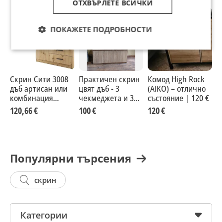
ОТХВЪРЛЕТЕ ВСИЧКИ
ПОКАЖЕТЕ ПОДРОБНОСТИ
Скрин Сити 3008
Практичен скрин
Комод High Rock
С
дъб артисан или
цвят дъб - 3
(AIKO) – отлично
1
комбинация
чекмеджета и 3
състояние | 120 €
п
мока/ лате
врати
в
120,66 €
100 €
120 €
1
Популярни търсения
скрин
Категории