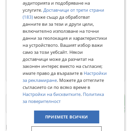
Premium
аудиторията и подобряване на
услугите.
Доставчици от трети страни
(183)
може също да обработват
КРАСИ-М79
данните ви за тези и други цели,
642
рейтинг
включително използване на точни
В Bazar.BG от 29 март 2013г.
данни за геолокация и характеристики
Последно активен днес в 08:31 ч.
на устройството. Вашият избор важи
Телефон(и):
0895037678
само за този уебсайт. Някои
https://www.alo.bg/users/mebelikrasi.m
доставчици може да разчитат на
законен интерес вместо на съгласие;
500 Обяви
имате право да възразите в
Настройки
за рекламиране
. Можете да оттеглите
съгласието си по всяко време в
Настройки на бисквитките
.
Политика
Тракия
за поверителност
гр. Пловдив
ПРИЕМЕТЕ ВСИЧКИ
Препоръчани за теб