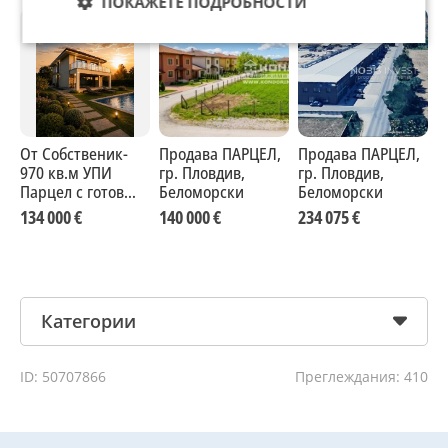
ПОКАЖЕТЕ ПОДРОБНОСТИ
От Собственик-
Продава ПАРЦЕЛ,
Продава ПАРЦЕЛ,
П
970 кв.м УПИ
гр. Пловдив,
гр. Пловдив,
г
Парцел с готов
Беломорски
Беломорски
Б
проект за
134 000 €
140 000 €
234 075 €
1
модерна къща
270 кв.м в
Беломорски,
Пловдив
Категории
ID: 50707866
Преглеждания: 410