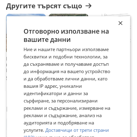
според вашите нужди!
Другите търсят също
📞 За допълнителна информация и оглед обадете се на
посочения в обявата телефон!
×
📲 Инвестирайте в бъдещето си тишина, природа и
потенциал!
Отговорно използване на
вашите данни
Ние и нашите партньори използваме
бисквитки и подобни технологии, за
Продава ПАРЦЕЛ,
Продава ПАРЦЕЛ,
Продава ПАРЦЕЛ,
П
да съхраняваме и получаваме достъп
гр. Пловдив,
гр. Пловдив,
гр. Пловдив,
г
Беломорски
Беломорски
Беломорски
Б
до информация на вашето устройство
58 500 €
70 000 €
65 900 €
6
и да обработваме лични данни, като
вашия IP адрес, уникални
идентификатори и данни за
сърфиране, за персонализирани
Потребител
реклами и съдържание, измерване на
реклами и съдържание, анализ на
аудиторията и подобряване на
услугите.
Доставчици от трети страни