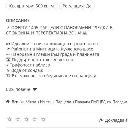
Квадратура:
500 кв. м.
Регулация:
Да
ОПИСАНИЕ
📌 ОФЕРТА 1405 ПАРЦЕЛИ С ПАНОРАМНИ ГЛЕДКИ В
СПОКОЙНА И ПЕРСПЕКТИВНА ЗОНА! 🌄
🏡 Идеални за ниско жилищно строителство
📍 Районът на Митницата Кукленско шосе
👀 Панорамни гледки към града и планината
🛣️ Поддържан път лесен достъп
⚡ Трафопост наблизо
💧 Вода от сондаж
🏗️ Възможност за обединяване на парцели
🌟 Имотите се намират в бързоразвиващ се район с
новопостроени къщи наоколо перфектна комбинация
между природа и удобство, само на минути от града, но
Всички обяви
Имоти
Парцели
Продава ПАРЦЕЛ, гр. Пловдив, 
далеч от шума и трафика на булеварда. 🚗🌳
📐 Предлагат се три парцела:
☆
☆
☆
☆
☆
▫️ 2 бр. по 2000 м²
Докладвай
▫️ 1 бр. 500 м²
📌 Възможност за закупуване поотделно или обединени