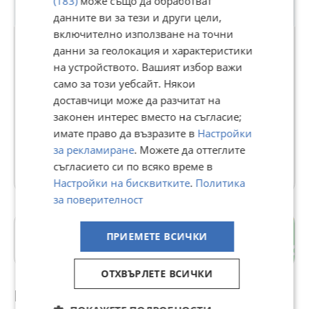
(183)
може също да обработват
данните ви за тези и други цели,
включително използване на точни
данни за геолокация и характеристики
на устройството. Вашият избор важи
ЕСТЕЙТ ШОП
само за този уебсайт. Някои
В Bazar.BG от 04 октомври 2022г.
доставчици може да разчитат на
Последно активен днес в 15:45 ч.
законен интерес вместо на съгласие;
имате право да възразите в
Настройки
339 Обяви
за рекламиране
. Можете да оттеглите
съгласието си по всяко време в
Още оферти на https://estateshop22.imot.bg
Настройки на бисквитките
.
Политика
за поверителност
Беломорски
ПРИЕМЕТЕ ВСИЧКИ
гр. Пловдив
ОТХВЪРЛЕТЕ ВСИЧКИ
Препоръчани за теб