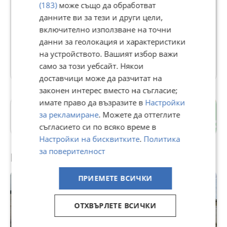
(183)
може също да обработват
В Bazar.BG от 30 декември 2021г.
данните ви за тези и други цели,
Последно активен вчера в 01:29 ч.
включително използване на точни
данни за геолокация и характеристики
56 Обяви
на устройството. Вашият избор важи
Още оферти на https://propertypoint.imot.bg
само за този уебсайт. Някои
доставчици може да разчитат на
законен интерес вместо на съгласие;
имате право да възразите в
Настройки
с. Конуш
за рекламиране
. Можете да оттеглите
Пловдив
съгласието си по всяко време в
Настройки на бисквитките
.
Политика
за поверителност
Препоръчани за теб
ПРИЕМЕТЕ ВСИЧКИ
ОТХВЪРЛЕТЕ ВСИЧКИ