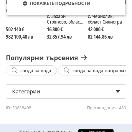
ПОКАЖЕТЕ ПОДРОБНОСТИ
Парцел
Продава ПАРЦЕЛ,
Продава ПАРЦЕЛ,
П
с. Захари
с. Чернолик,
с
Стояново, област
област Силистра
С
Добрич
502 140 €
16 800 €
42 000 €
7
982 100,48 лв
32 857,94 лв
82 144,86 лв
1
Популярни търсения
сонда за вода
сонда за вода направи си
Категории
ID: 50818408
Преглеждания: 480
Изтегли приложението на