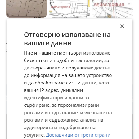
Продава ПАРЦЕЛ,
Продава ПАРЦЕЛ,
Продава ПАРЦЕЛ,
П
×
гр. София, Център
гр. София, с.
гр. София, с.
г
Отговорно използване на
Лозен
Кривина
К
вашите данни
45 000 €
1 137 360 €
479 500 €
6
88 012,35 лв
2 224 482,81 лв
937 820,49 лв
1
Ние и нашите партньори използваме
бисквитки и подобни технологии, за
да съхраняваме и получаваме достъп
Потребител
до информация на вашето устройство
и да обработваме лични данни, като
вашия IP адрес, уникални
идентификатори и данни за
сърфиране, за персонализирани
реклами и съдържание, измерване на
реклами и съдържание, анализ на
аудиторията и подобряване на
услугите.
Доставчици от трети страни
ИМОТНА ТОЧКА - АСЕНОВГРАД