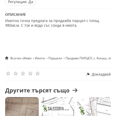
Регулация:
Да
ОПИСАНИЕ
Имотна точка предлага за продажба парцел с площ
980кв.м. С ток и вода със сонда в имота.
Всички обяви
Имоти
Парцели
Продава ПАРЦЕЛ, с. Конуш, обл
☆
☆
☆
☆
☆
Докладвай
Другите търсят също