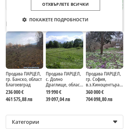
Велико Търново
ОТХВЪРЛЕТЕ ВСИЧКИ
ПОКАЖЕТЕ ПОДРОБНОСТИ
Препоръчани за теб
Продава ПАРЦЕЛ,
Продава ПАРЦЕЛ,
Продава ПАРЦЕЛ,
П
гр. Банско, област
с. Долно
гр. София,
с
Благоевград
Драглище, област
в.з.Киноцентъра 3
о
Благоевград
част
236 000 €
19 990 €
360 000 €
2
461 575,88 лв
39 097,04 лв
704 098,80 лв
3
Категории