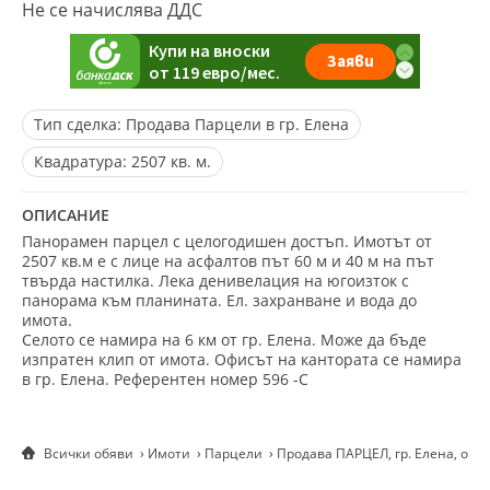
Не се начислява ДДС
Тип сделка:
Продава Парцели в гр. Елена
Квадратура:
2507 кв. м.
ОПИСАНИЕ
Панорамен парцел с целогодишен достъп. Имотът от
2507 кв.м е с лице на асфалтов път 60 м и 40 м на път
твърда настилка. Лека денивелация на югоизток с
панорама към планината. Ел. захранване и вода до
имота.
Селото се намира на 6 км от гр. Елена. Може да бъде
изпратен клип от имота. Офисът на кантората се намира
в гр. Елена. Референтен номер 596 -С
Всички обяви
Имоти
Парцели
Продава ПАРЦЕЛ, гр. Елена, обл