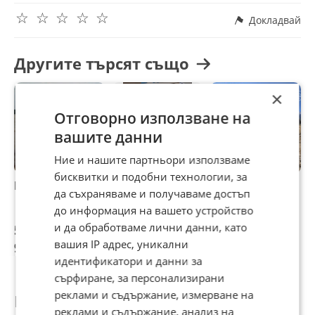
☆
☆
☆
☆
☆
Докладвай
Другите търсят също
×
Отговорно използване на
вашите данни
Ние и нашите партньори използваме
бисквитки и подобни технологии, за
Парцел
Индустриален
Продава ПАРЦЕЛ,
П
да съхраняваме и получаваме достъп
имот,
гр. Банско, област
с
до информация на вашето устройство
асеновградско
Благоевград
о
шосе,(статут
о
и да обработваме лични данни, като
502 140 €
185 000 €
112 990 €
1
сменен),втора
вашия IP адрес, уникални
982 100,48 лв
361 828,55 лв
220 989,23 лв
3
линия,Пловдив.
идентификатори и данни за
сърфиране, за персонализирани
реклами и съдържание, измерване на
Потребител
реклами и съдържание, анализ на