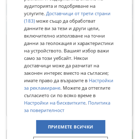
аудиторията и подобряване на
услугите.
Доставчици от трети страни
(183)
може също да обработват
данните ви за тези и други цели,
включително използване на точни
данни за геолокация и характеристики
на устройството. Вашият избор важи
АДРЕС НЕДВИЖИМИ ИМОТИ -
само за този уебсайт. Някои
КАНТОРА ЕЛЕНА
доставчици може да разчитат на
законен интерес вместо на съгласие;
В Bazar.BG от 11 септември 2013г.
имате право да възразите в
Настройки
Последно активен вчера в 12:17 ч.
за рекламиране
. Можете да оттеглите
103 Обяви
съгласието си по всяко време в
Настройки на бисквитките
.
Политика
Още оферти на https://addresselena.imot.bg
за поверителност
ПРИЕМЕТЕ ВСИЧКИ
гр. Елена