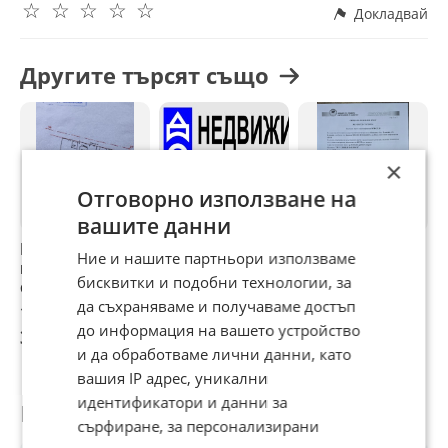
☆
☆
☆
☆
☆
Докладвай
Другите търсят също
×
Отговорно използване на
вашите данни
Продава ПАРЦЕЛ,
Продава ПАРЦЕЛ,
Продава ПАРЦЕЛ,
П
Ние и нашите партньори използваме
гр. Божурище,
с. Дибич, област
гр. Пловдив,
г
бисквитки и подобни технологии, за
област София
Шумен
Индустриална
о
област
зона - Север
о
да съхраняваме и получаваме достъп
195 000 €
62 000 €
536 275 €
5
до информация на вашето устройство
381 386,85 лв
121 261,46 лв
1 048 862,73 лв
1
и да обработваме лични данни, като
вашия IP адрес, уникални
идентификатори и данни за
Потребител
сърфиране, за персонализирани