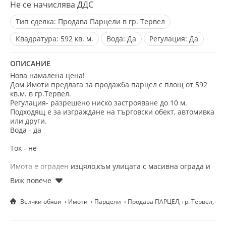
Не се начислява ДДС
Тип сделка:
Продава Парцели в гр. Тервел
Квадратура:
592 кв. м.
Вода:
Да
Регулация:
Да
ОПИСАНИЕ
Нова намалена цена!
Дом Имоти предлага за продажба парцел с площ от 592
кв.м. в гр.Тервел.
Регулация- разрешено ниско застрояване до 10 м.
Подходящ е за изграждане на търговски обект, автомивка
или други.
Вода - да
Ток - не
Имота е ограден изцяло,към улицата с масивна ограда и
портал,останалата с телена мрежа.
Намира се в централната част на града.
Всички обяви
Имоти
Парцели
Продава ПАРЦЕЛ, гр. Тервел, об
За повече информация и оглед,звънете на телефон 0888
785 777 и цитирайте референтния номер - 20051481