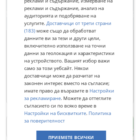
реклами и съдържание, измерване на
реклами и съдържание, анализ на
аудиторията и подобряване на
услугите.
Доставчици от трети страни
(183)
може също да обработват
данните ви за тези и други цели,
включително използване на точни
ДОММ
данни за геолокация и характеристики
на устройството. Вашият избор важи
В Bazar.BG от 26 май 2021г.
само за този уебсайт. Някои
Последно активен 03 август в 17:29 ч.
доставчици може да разчитат на
149 Обяви
законен интерес вместо на съгласие;
имате право да възразите в
Настройки
Още оферти на https://domm.imot.bg
за рекламиране
. Можете да оттеглите
съгласието си по всяко време в
Настройки на бисквитките
.
Политика
за поверителност
гр. Тервел
Добрич
ПРИЕМЕТЕ ВСИЧКИ