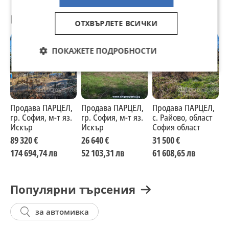
Препоръчани за теб
ОТХВЪРЛЕТЕ ВСИЧКИ
ПОКАЖЕТЕ ПОДРОБНОСТИ
Продава ПАРЦЕЛ,
Продава ПАРЦЕЛ,
Продава ПАРЦЕЛ,
П
гр. София, м-т яз.
гр. София, м-т яз.
с. Райово, област
с
Искър
Искър
София област
С
89 320 €
26 640 €
31 500 €
2
174 694,74 лв
52 103,31 лв
61 608,65 лв
4
Популярни търсения
за автомивка