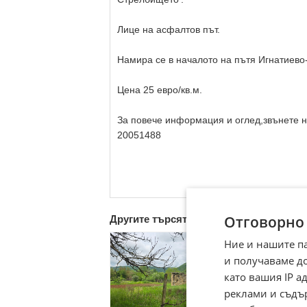
Лице на асфалтов път.
Намира се в началото на пътя Игнатиево
Цена 25 евро/кв.м.
За повече информация и оглед,звънете 
20051488
Отговорно
Другите търсят също
Ние и нашите п
и получаваме д
като вашия IP 
реклами и съдъ