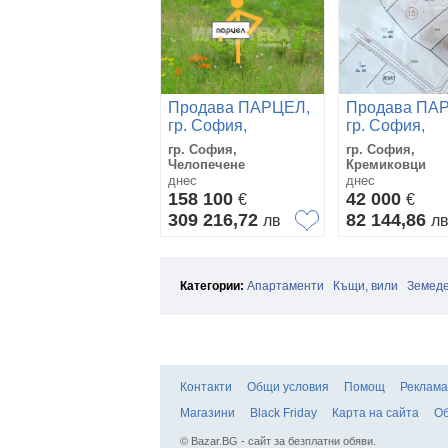
Продава ПАРЦЕЛ,
Продава ПА
гр. София,
гр. София,
Челопечене
Кремиковци
гр. София,
гр. София,
Челопечене
Кремиковци
днес
днес
158 100
42 000
€
€
309 216,72
82 144,86
лв
л
Категории:
Апартаменти
Къщи, вили
Земеде
Контакти
Общи условия
Помощ
Реклама
Магазини
Black Friday
Карта на сайта
Об
© Bazar.BG - сайт за безплатни обяви.