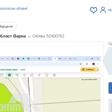
езплатни обяви!
М
Парцели
област Варна →
Обява 52400762
Ц