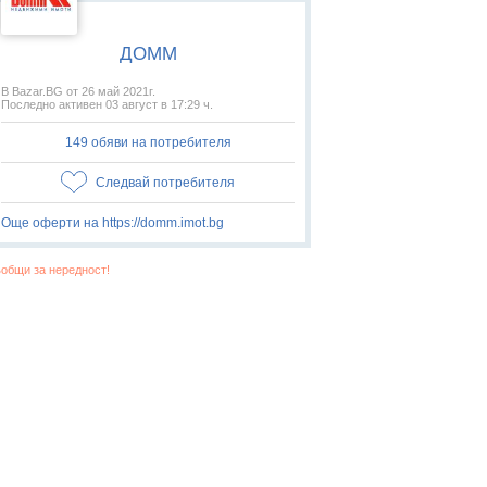
ДОММ
В Bazar.BG от 26 май 2021г.
Последно активен 03 август в 17:29 ч.
149 обяви на потребителя
Следвай потребителя
Още оферти на https://domm.imot.bg
общи за нередност!