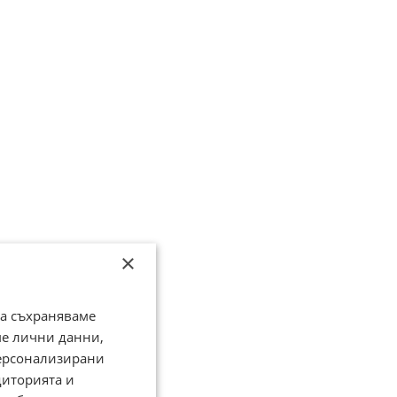
×
да съхраняваме
ме лични данни,
персонализирани
диторията и