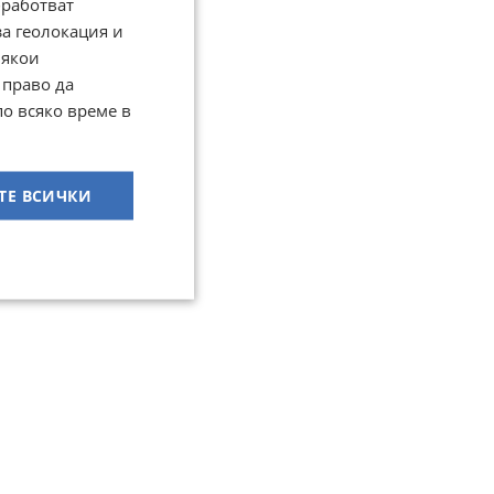
работват
за геолокация и
Някои
 право да
по всяко време в
ТЕ ВСИЧКИ