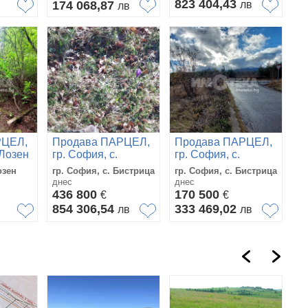
823 404,43
174 068,87
лв
лв
РЦЕЛ,
Продава ПАРЦЕЛ,
Продава ПАРЦЕЛ,
 Лозен
гр. София, с.
гр. София, с.
Бистрица
Бистрица
озен
гр. София, с. Бистрица
гр. София, с. Бистрица
днес
днес
436 800
170 500
€
€
854 306,54
333 469,02
в
лв
лв