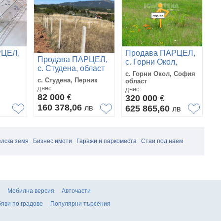
РЦЕЛ,
Продава ПАРЦЕЛ,
П
Продава ПАРЦЕЛ,
с. Горни Окол,
гр
с. Студена, област
област София
в.
с. Горни Окол, София
гр
Перник
област
с. Студена, Перник
област
Ло
днес
днес
дн
82 000
€
320 000
3
€
160 378,06
лв
625 865,60
7
в
лв
лска земя
Бизнес имоти
Гаражи и паркоместа
Стаи под наем
Мобилна версия
Авточасти
яви по градове
Популярни търсения