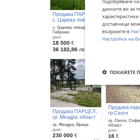
подобряване на
данните ви за т
Продава ПАРЦЕЛ,
характеристики 
Продава ПА
с. Царева ливада,
доставчици може
с. Чернолик, 
област Габрово
с. Царева ливада,
Силистра
възразите в
Нас
с. Чернолик, С
Габрово
днес
днес
Настройки на б
42 000
18 500
€
€
82 144,86
36 182,86
л
лв
ПОКАЖЕТЕ 
Продава парц
Продава ПАРЦЕЛ,
гр.Своге
гр. Мездра, област
гр. Своге, Соф
Враца
гр. Мездра, Враца
област
днес
днес
230 000
€
16
€