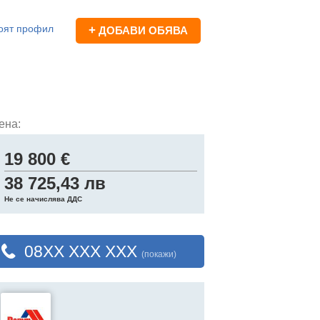
оят профил
+
ДОБАВИ ОБЯВА
ена:
19 800 €
38 725,43 лв
Не се начислява ДДС
08XX XXX XXX
(покажи)