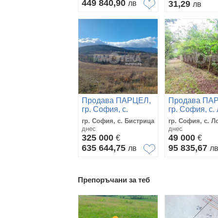
449 840,90
лв
31,29
лв
Продава ПАРЦЕЛ,
Продава ПА
гр. София, с.
гр. София, с.
Бистрица
гр. София, с. Бистрица
гр. София, с. Л
днес
днес
325 000
49 000
€
€
635 644,75
95 835,67
лв
л
Препоръчани за теб