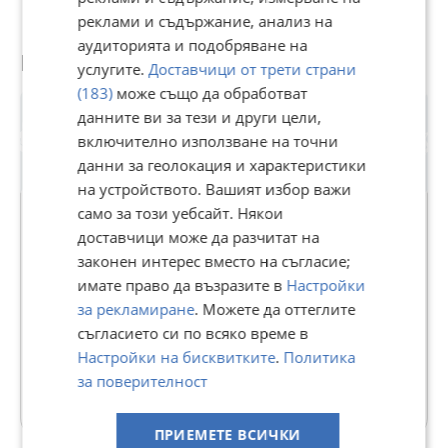
реклами и съдържание, анализ на
аудиторията и подобряване на
Потребител
услугите.
Доставчици от трети страни
(183)
може също да обработват
данните ви за тези и други цели,
включително използване на точни
данни за геолокация и характеристики
на устройството. Вашият избор важи
само за този уебсайт. Някои
доставчици може да разчитат на
ЗЕМЯ
законен интерес вместо на съгласие;
имате право да възразите в
Настройки
В Bazar.BG от 11 септември 2013г.
за рекламиране
. Можете да оттеглите
Последно активен 01 август в 17:49 ч.
съгласието си по всяко време в
Настройки на бисквитките
.
Политика
70 Обяви
за поверителност
Още оферти на https://zlatnazvezda.imot.bg
ПРИЕМЕТЕ ВСИЧКИ