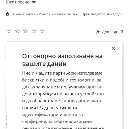
Всички обяви
Имоти
Бизнес имоти
Производствени сгради
П
☆
☆
☆
☆
☆
Докладвай
×
Другите търсят също
Отговорно използване на
вашите данни
Ние и нашите партньори използваме
бисквитки и подобни технологии, за
да съхраняваме и получаваме достъп
до информация на вашето устройство
Продава ПРОМ.
Дава под наем
Продава ПРОМ.
С
и да обработваме лични данни, като
ПОМЕЩЕНИЕ, гр.
ПРОМ.
ПОМЕЩЕНИЕ, с.
т
вашия IP адрес, уникални
Пазарджик, Запад
ПОМЕЩЕНИЕ, гр.
Бръшляница,
п
идентификатори и данни за
Русе, Централен
област Плевен
2 709 850 €
4 100 €
10 000 €
1
сърфиране, за персонализирани
южен район
5 300 005,93 лв
8 018,90 лв
19 558,30 лв
2
реклами и съдържание, измерване на