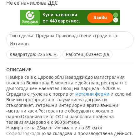
Не се начислява ДДС
Тип сделка:
Продава Производствени сгради в гр.
Ихтиман
Квадратура:
225 кв. м.
Работещ бизнес:
Да
ОПИСАНИЕ
Намира се в с.Церово,обл.Пазарджик,до магистралния
възел за Велинград.В момента е действащ ресторант с
дългогодишен наемател.Площ на парцела - 920кв.м.
Сградата е тухлена с покрив от
метални ферми
и колони!
Всички прозорци са от алуминиева дограма и
стъклопакет.Вътрешни интериорни врати,външни
-метални каси.Ресторанта е оборудван с локално
парно.Охранява се от СОТ и разполага с кабелна
телевизия.Церово е с 900 жители.
Намира се на 25км от Ихтиман и на 65 км от
София.Подходящо за складова и производствена дейност.