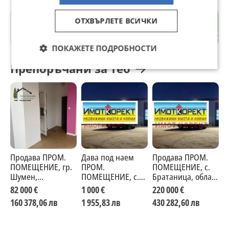
ОТХВЪРЛЕТЕ ВСИЧКИ
гр. Ихтиман
София област
ПОКАЖЕТЕ ПОДРОБНОСТИ
Препоръчани за теб
Продава ПРОМ.
Дава под наем
Продава ПРОМ.
П
ПОМЕЩЕНИЕ, гр.
ПРОМ.
ПОМЕЩЕНИЕ, с.
П
Шумен,
ПОМЕЩЕНИЕ, с.
Братаница, област
Б
Добруджански
Братаница, област
Пазарджик
П
82 000 €
1 000 €
220 000 €
2
Пазарджик
160 378,06 лв
1 955,83 лв
430 282,60 лв
4