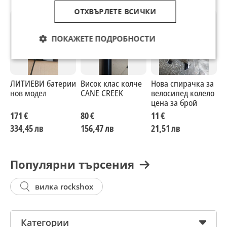
ОТХВЪРЛЕТЕ ВСИЧКИ
ПОКАЖЕТЕ ПОДРОБНОСТИ
ЛИТИЕВИ батерии
Висок клас колче
Нова спирачка за
S
нов модел
CANE CREEK
велосипед колело
цена за брой
171 €
80 €
11 €
1
334,45 лв
156,47 лв
21,51 лв
2
Популярни търсения
вилка rockshox
Категории