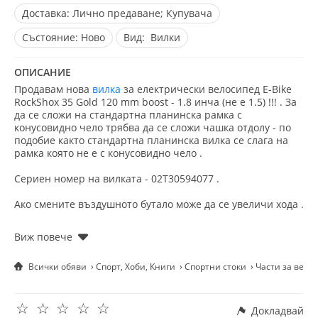
Доставка:
Лично предаване; Купувача
Състояние:
Ново
Вид:
Вилки
ОПИСАНИЕ
Продавам нова
вилка
за електрически велосипед E-Bike
RockShox 35 Gold 120 mm boost - 1.8 инча (не е 1.5) !!! . За
да се сложи на стандартна планинска рамка с
конусовидно чело трябва да се сложи чашка отдолу - по
подобие както стандартна планинска вилка се слага на
рамка която не е с конусовидно чело .
Сериен номер на вилката - 02T30594077 .
Ако смените въздушното бутало може да се увеличи хода .
Информация от сайта на RockShox :
Specifications
Всички обяви
Спорт, Хоби, Книги
Спортни стоки
Части за вело
Model designator (SF)
-
RL
Wheel size
-
29"
Travel (mm)
-
120mm
☆
☆
☆
☆
☆
Докладвай
Damper Type
-
Motion Control