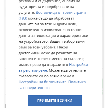
реклами и съдържание, анализ на
Crown OD (mm)
-
69
аудиторията и подобряване на
Max recommended system weight
-
331lbs/150kg
Max Air Pressure (PSI)
-
194
услугите.
Доставчици от трети страни
Part Weight (g)
-
2336
(183)
може също да обработват
Premium
данните ви за тези и други цели,
включително използване на точни
Потребител 3517966
данни за геолокация и характеристики
Разгледайте и другите ми обяви за комбинирана цена /
на устройството. Вашият избор важи
транспорт .
В Bazar.BG от 13 октомври 2022г.
само за този уебсайт. Някои
Последно активен вчера в 08:28 ч.
доставчици може да разчитат на
законен интерес вместо на съгласие;
21 Обяви
имате право да възразите в
Настройки
за рекламиране
. Можете да оттеглите
съгласието си по всяко време в
Настройки на бисквитките
.
Политика
Център
за поверителност
гр. Шумен
ПРИЕМЕТЕ ВСИЧКИ
Препоръчани за теб