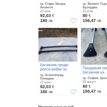
Insignia
релси-автобо
гр. Стара Загора,
гр. Велико Тър
рейки
Аязмото
Бузлуджа
22 юли
22 юли
92,03
80
€
€
180
156,47
лв
лв
багажник-греди-
Продавам гре
релси-рейки за
багажник на
CHRYSLER
гр. Асеновград,
Ситроен C4
VOYAGER 3
гр. София, Цен
Пловдив
03 август
27 юли
80
92,03
€
€
156,47
180
лв
лв
Препоръчани за теб