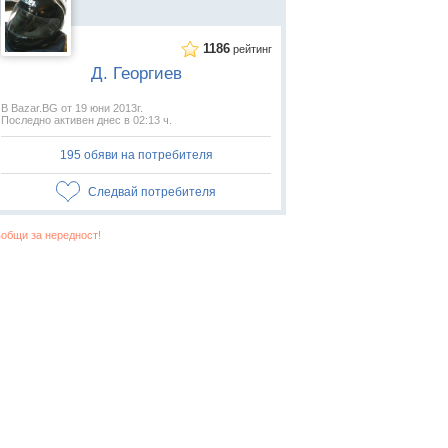
1186
рейтинг
Д. Георгиев
В Bazar.BG от 19 юни 2013г.
Последно активен днес в 02:13 ч.
195 обяви на потребителя
Следвай потребителя
общи за нередност!