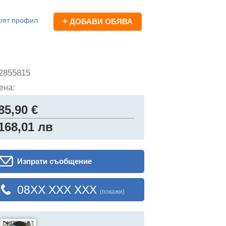
оят профил
+
ДОБАВИ ОБЯВА
2855815
ена:
85,90 €
168,01 лв
Изпрати съобщение
08XX XXX XXX
(покажи)