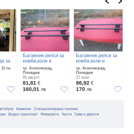
Багажник релси за
Багажник релси за
Б
ди за
комби,коли и
комби,коли и
ко
джипове с
джипове с
д
 11-ти
гр. Асеновград,
гр. Асеновград,
гр
( за
надлъжни рейки
надлъжни рейки
н
Пловдив
Пловдив
П
Thule
Thule
T
03 август
27 юли
14
81,81
86,92
8
€
€
160,01
170
1
лв
лв
автобуси
Камиони
Специализирана техника
ери
Воден транспорт
Ремаркета
Части
Гуми и джанти