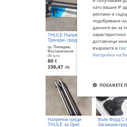
и получаваме д
като вашия IP 
реклами и съдъ
подобряване на
данните ви за т
характеристики 
THULE Напречни
Напречни Тре
Трегери- греди-
доставчици може
греди-релси-
релси-рейки-
гр. Пловдив,
възразите в
Нас
багажник-шп
багажник-шпригли
гр. Пловдив
Въстанически
Настройки на б
14 юли
08 юли
80
80
€
€
156,47
156,47
лв
лв
ПОКАЖЕТЕ 
Напречни греди
thule Форд C
THULE за Opel
багажник-гре