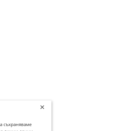
×
да съхраняваме