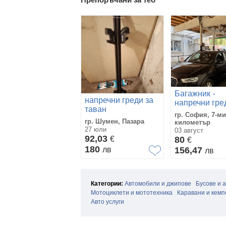
Багажник -
напречни греди за
напречни гре
таван
AUDI Q3
гр. София, 7-ми
2011до2018 г. 
гр. Шумен, Пазара
километър
27 юли
таван
03 август
92,03
€
80
€
180
лв
156,47
лв
Категории:
Автомобили и джипове
Бусове и 
Мотоциклети и мототехника
Каравани и кемп
Авто услуги