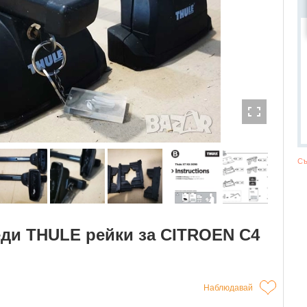
Съ
еди THULE рейки за CITROEN C4
Наблюдавай