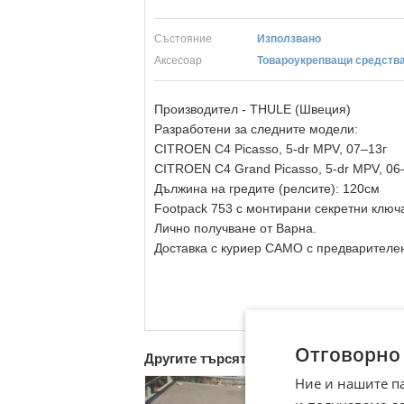
Състояние
Използвано
Aксесоар
Товароукрепващи средств
Производител - THULE (Швеция)
Разработени за следните модели:
CITROEN C4 Picasso, 5-dr MPV, 07–13г
CITROEN C4 Grand Picasso, 5-dr MPV, 06
Дължина на гредите (релсите): 120см
Footpack 753 с монтирани секретни ключа
Лично получване от Варна.
Доставка с куриер САМО с предварителен
Отговорно
Другите търсят също
Ние и нашите п