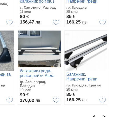
багажник golf plus
Напречни греди
кс-
ново,
MENABO 120 см.
с. Самотино, Разград
гр. Пловдив
11 юли
28 юли
80
85
€
€
156,47
166,25
лв
лв
багажник-греди-
ди за
Багажник.
релси-рейки Atera
Напречни греди
SIGNO RTD
гр. Асеновград,
120 см. CarFace
тър
гр. Пловдив, Тракия
Пловдив
(MENABO)
20 юли
19 юли
85
90
€
€
166,25
176,02
лв
лв