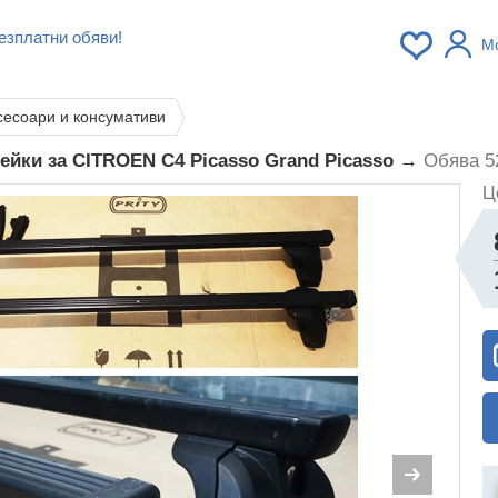
езплатни обяви!
М
сесоари и консумативи
ейки за CITROEN C4 Picasso Grand Picasso →
Обява 5
Ц