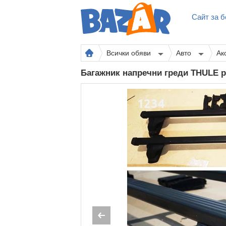
Сайт за б
Всички обяви
Авто
Ак
Багажник напречни греди THULE р