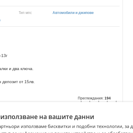
Тип мпс
Автомобили и джипове
а
–13г
лки и два ключа.
 депозит от 15лв.
Преглеждания:
194
☆
☆
☆
☆
☆
 използване на вашите данни
артньори използваме бисквитки и подобни технологии, за 