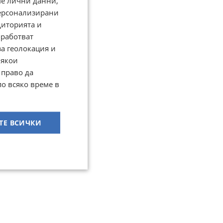
ме лични данни,
персонализирани
диторията и
работват
за геолокация и
Някои
 право да
по всяко време в
ТЕ ВСИЧКИ