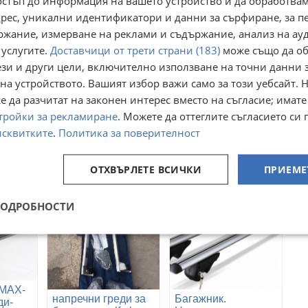
остъп до информация на вашето устройство и да обработва
адрес, уникални идентификатори и данни за сърфиране, за 
ржание, измерване на реклами и съдържание, анализ на ау
 услугите.
Доставчици от трети страни (183)
може също да об
ези и други цели, включително използване на точни данни 
на устройството. Вашият избор важи само за този уебсайт. 
thule VW Туарег-
thule VW Тюран-
гери-
багажник-греди-
багажник-греди-
 да разчитат на законен интерес вместо на съгласие; имате
рейки-
релси-автобокс-
релси-автобокс-
тройки за рекламиране
гр. Велико Търново,
. Можете да оттеглите съгласието си 
гр. Велико Търново,
ригли
рейки
рейки
Бузлуджа
Бузлуджа
исквитките
.
Политика за поверителност
22 юли
22 юли
80
90
€
€
156,47
176,02
лв
лв
ОТХВЪРЛЕТЕ ВСИЧКИ
ПРИЕМЕ
ПОДРОБНОСТИ
-MAX-
напречни греди за
Багажник.
ди-