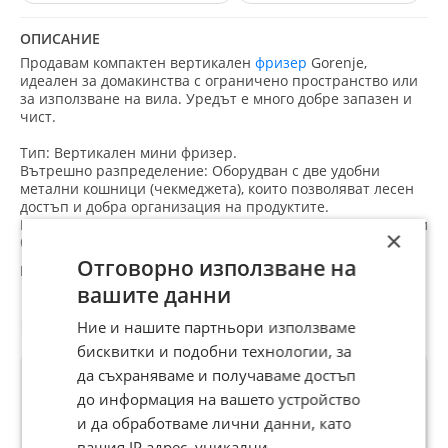
ОПИСАНИЕ
Продавам компактен вертикален
фризер
Gorenje,
идеален за домакинства с ограничено пространство или
за използване на вила. Уредът е много добре запазен и
чист.
Тип: Вертикален мини фризер.
Вътрешно разпределение: Оборудван с две удобни
метални кошници (чекмеджета), които позволяват лесен
достъп и добра организация на продуктите.
На предния панел има светлинни индикатори за работа и
×
бутон за включване/изключване.
На вътрешната страна на вратата има практична
Отговорно използване на
таблица-инструкция с икони за препоръчителните
вашите данни
срокове за съхранение на различните видове месо,
зеленчуци и плодове.
Препоръчани за теб
Ние и нашите партньори използваме
Дизайн: Класически бял дизайн, който се вписва лесно
бисквитки и подобни технологии, за
във всяко помещение. Подходящ за поставяне под плот.
Фризерът е използван, но е поддържан много грижливо.
да съхраняваме и получаваме достъп
Уплътненията са здрави, а вътрешността е бяла и без
до информация на вашето устройство
следи от корозия по кошниците. Работи тихо и замразява
и да обработваме лични данни, като
отлично.
Размери - 55х55х65.
вашия IP адрес, уникални