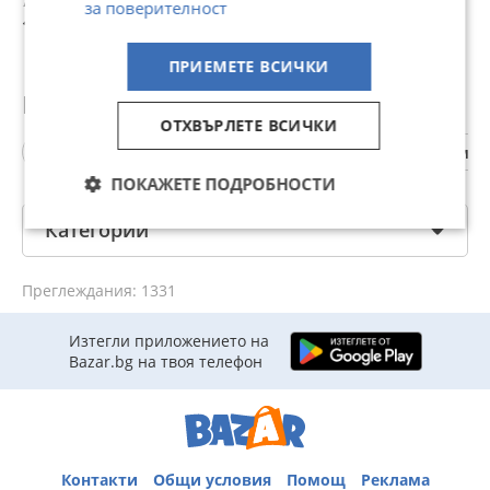
за поверителност
външни
две години
136,91 лв
342,27 лв
684,54 лв
1
забележки
гаранция!
ПРИЕМЕТЕ ВСИЧКИ
Популярни търсения
ОТХВЪРЛЕТЕ ВСИЧКИ
халища
малък александър
мал
ПОКАЖЕТЕ ПОДРОБНОСТИ
Категории
Преглеждания: 1331
Изтегли приложението на
Bazar.bg на твоя телефон
Контакти
Общи условия
Помощ
Реклама