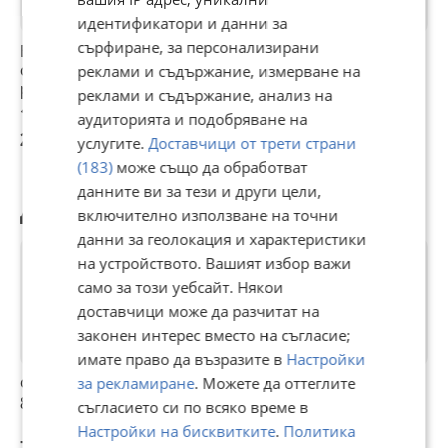
За предпочитане е лично предаване на фризера.
идентификатори и данни за
сърфиране, за персонализирани
Вертикален
Вертикален
Продавам фризер
фризер SILAL –
фризер AEG
''ГОРЕНИЕ''
реклами и съдържание, измерване на
работи отлично,
AGB625F7NW с No
вертикален с 6
реклами и съдържание, анализ на
много запазен
Frost
шкафчета
120 €
690 €
281 €
аудиторията и подобряване на
234,70 лв
1 349,52 лв
549,59 лв
услугите.
Доставчици от трети страни
(183)
може също да обработват
данните ви за тези и други цели,
Другите разглеждат също
включително използване на точни
данни за геолокация и характеристики
на устройството. Вашият избор важи
само за този уебсайт. Някои
доставчици може да разчитат на
законен интерес вместо на съгласие;
имате право да възразите в
Настройки
за рекламиране
. Можете да оттеглите
Фризер малък в
Заглавие:
огромен XXL
Ф
85 ш 0.55 д 0.55
Вертикален
фризер Liebherr
т
съгласието си по всяко време в
фризер Wasco 222
No Frost Made in
к
Настройки на бисквитките
.
Политика
л, работещ, с леки
Germany A +++ с
70 €
175 €
350 €
7