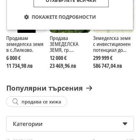
ОТХВЪРЛЕТЕ ВСИЧКИ
ПОКАЖЕТЕ ПОДРОБНОСТИ
Продавам
Продава
Земеделска земя
П
земеделска земя
ЗЕМЕДЕЛСКА
с инвестиционен
О
в с.Лилково.
ЗЕМЯ, гр.
потенциал до
Я
Монтана, област
регулация – с.
6 000 €
12 000 €
299 999 €
2
Монтана
Крумово
11 734,98 лв
23 469,96 лв
586 747,04 лв
4
Популярни търсения
продава се хижа
Категории