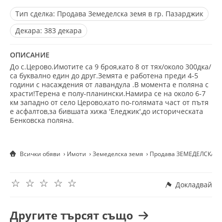
Тип сделка:
Продава Земеделска земя в гр. Пазарджик
Декара:
383 декара
ОПИСАНИЕ
До с.Церово.Имотите са 9 броя,като 8 от тях/около 300дка/
са буквално един до друг.Земята е работена преди 4-5
години с насаждения от лавандула .В момента е поляна с
храсти!Терена е полу-планински.Намира се на около 6-7
км западно от село Церово,като по-голямата част от пътя
е асфалтов,за бившата хижа 'Еледжик',до историческата
Бенковска поляна.
Всички обяви
Имоти
Земеделска земя
Продава ЗЕМЕДЕЛСКА ЗЕ
☆
☆
☆
☆
☆
Докладвай
Другите търсят също