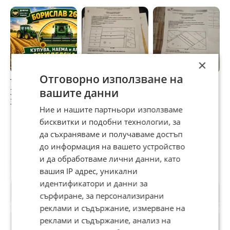
×
Отговорно използване на
Търся
ЛОЗЕ-С.МАРКОВО-
с. МАРКОВО-
П
вашите данни
ЗЕМЕДЕЛСКА
м. ГЕРЕНА
ЧЕРЕШОВА
З
ЗЕМЯ за купуване
ГРАДИНА до
З
Ние и нашите партньори използваме
и арендоване в
борсата първенец
Ч
23 975 €
22 170 €
1
района на с.
В
бисквитки и подобни технологии, за
46 891,02 лв
43 360,75 лв
2
Орлов дол, с.
да съхраняваме и получаваме достъп
Владимирово, с.
до информация на вашето устройство
Главан
и да обработваме лични данни, като
Потребител
вашия IP адрес, уникални
идентификатори и данни за
сърфиране, за персонализирани
реклами и съдържание, измерване на
реклами и съдържание, анализ на