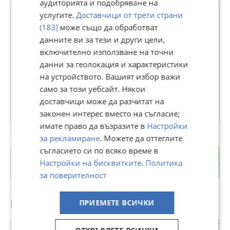
аудиторията и подобряване на
услугите.
Доставчици от трети страни
(183)
може също да обработват
ЗЕМЯ
данните ви за тези и други цели,
включително използване на точни
В Bazar.BG от 11 септември 2013г.
данни за геолокация и характеристики
Последно активен 01 август в 17:49 ч.
на устройството. Вашият избор важи
70 Обяви
само за този уебсайт. Някои
доставчици може да разчитат на
Още оферти на https://zlatnazvezda.imot.bg
законен интерес вместо на съгласие;
имате право да възразите в
Настройки
за рекламиране
. Можете да оттеглите
съгласието си по всяко време в
гр. Пазарджик
Настройки на бисквитките
.
Политика
Пазарджик
за поверителност
Препоръчани за теб
ПРИЕМЕТЕ ВСИЧКИ