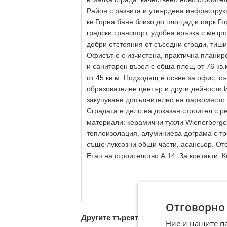
Район с развита и утвърдена инфраструкт
кв.Горна баня близо до площад и парк Го
градски транспорт, удобна връзка с метр
добри отстояния от съседни сгради, тиши
Офисът е с изчистена, практична планир
и санитарен възел с обща площ от 76 кв.
от 45 кв.м. Подходящ е освен за офис, съ
образователен център и други дейности.
закупуване допълнително на паркомясто.
Сградата е дело на доказан строител с 
материали: керамични тухли Wienerberger
топлоизолация, алуминиева дограма с тр
също луксозни общи части, асансьор. От
Етап на строителство А 14. За контакти:
Отговорно
Другите търсят също
Ние и нашите п