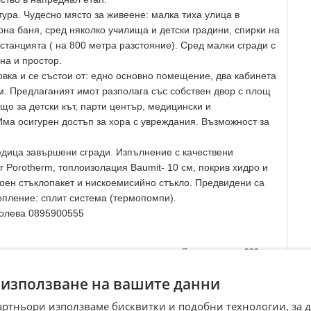
ура. Чудесно място за живеене: малка тиха улица в
рна баня, сред няколко училища и детски градини, спирки на
останцията ( на 800 метра разстояние). Сред малки сгради с
на и простор.
овка и се състои от: едно основно помещение, два кабинета
м. Предлаганият имот разполага със собствен двор с площ
що за детски кът, парти център, медицински и
Има осигурен достъп за хора с увреждания. Възможност за
редица завършени сгради. Изпълнение с качествени
 Porotherm, топлоизолация Baumit- 10 см, покрив хидро и
оен стъклопакет и нискоемисийно стъкло. Предвидени са
опление: сплит система (термопомпи).
 Колева 0895900555
Преглеждания:
333
☆
☆
☆
☆
☆
 използване на вашите данни
артньори използваме бисквитки и подобни технологии, за 