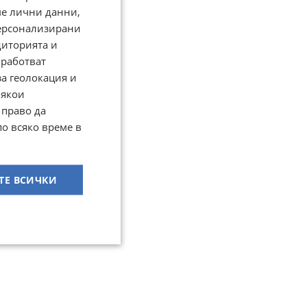
ме лични данни,
персонализирани
диторията и
работват
за геолокация и
Някои
 право да
по всяко време в
ТЕ ВСИЧКИ