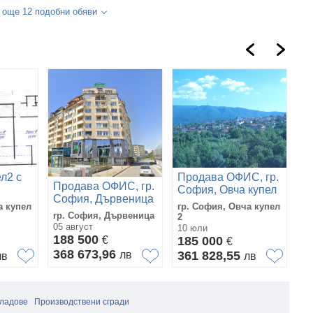
 още 12 подобни обяви
л2 с
Продава ОФИС, гр.
Продава ОФИС, гр.
П
София, Овча купел
София, Дървеница
С
2
а купел
гр. София, Овча купел
гр. София, Дървеница
гр
2
05 август
16
10 юли
188 500
1
€
185 000
€
368 673,96
3
лв
361 828,55
лв
лв
ладове
Производствени сгради