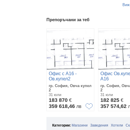
Виж
Препоръчани за теб
Офис с А16 -
Офис Ов.купе
Ов.купел2
А16
гр. София, Овча купел
гр. София, Овч
2
2
31 юли
31 юли
183 870
182 825
€
€
359 618,46
357 574,62
лв
Категории:
Магазини
Заведения
Хотели
Ск