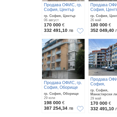
Продава ОФИС, гр.
Продава ОФИ
София, Център
София, Цент
гр. София, Център
гр. София, Цен
06 август
26 май
170 000
180 000
€
€
332 491,10
352 049,40
лв
Продава ОФИ
Продава ОФИС, гр.
София,
София, Оборище
Манастирски
гр. София,
ливади
гр. София, Оборище
Манастирски л
29 юли
29 май
198 000
€
170 000
€
387 254,34
лв
332 491,10