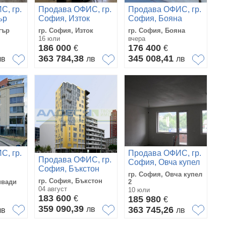
С, гр.
Продава ОФИС, гр.
Продава ОФИС, гр.
ър
София, Изток
София, Бояна
тър
гр. София, Изток
гр. София, Бояна
16 юли
вчера
186 000
176 400
€
€
363 784,38
345 008,41
лв
лв
лв
С, гр.
Продава ОФИС, гр.
Продава ОФИС, гр.
София, Овча купел
София, Бъкстон
2
гр. София, Овча купел
гр. София, Бъкстон
ивади
2
04 август
10 юли
183 600
€
185 980
€
359 090,39
лв
363 745,26
лв
лв