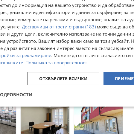
остъп до информация на вашето устройство и да обработва
адрес, уникални идентификатори и данни за сърфиране, за 
ржание, измерване на реклами и съдържание, анализ на ау
 услугите.
Доставчици от трети страни (183)
може също да об
ези и други цели, включително използване на точни данни 
на устройството. Вашият избор важи само за този уебсайт. 
 да разчитат на законен интерес вместо на съгласие; имате
С, гр.
Продава ОФИС, гр.
Продава ОФИС, гр.
тройки за рекламиране
. Можете да оттеглите съгласието си 
 баня
София, Център
София, Център
исквитките
.
Политика за поверителност
на баня
гр. София, Център
гр. София, Център
вчера
06 август
188 000
199 500
€
€
ОТХВЪРЛЕТЕ ВСИЧКИ
ПРИЕМЕ
367 696,04
390 188,09
в
лв
лв
ПОДРОБНОСТИ