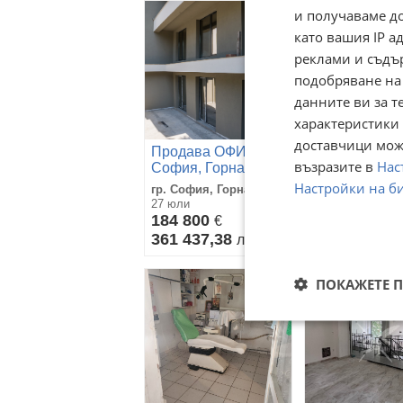
и получаваме д
като вашия IP 
реклами и съдъ
подобряване на
данните ви за т
характеристики 
доставчици може
Продава ОФИС, гр.
Продава ОФИ
възразите в
Нас
София, Горна баня
София, Горна
Настройки на б
гр. София, Горна баня
гр. София, Гор
27 юли
17 юли
184 800
3 700 000
€
€
361 437,38
7 236 571
лв
л
ПОКАЖЕТЕ 