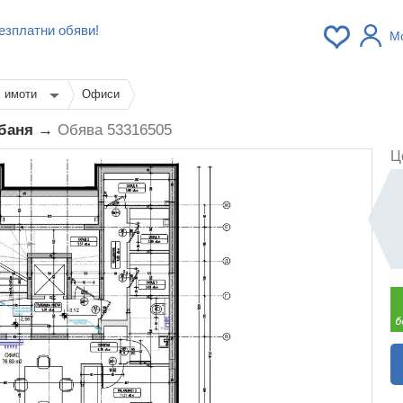
езплатни обяви!
М
с имоти
Офиси
 баня →
Обява 53316505
Ц