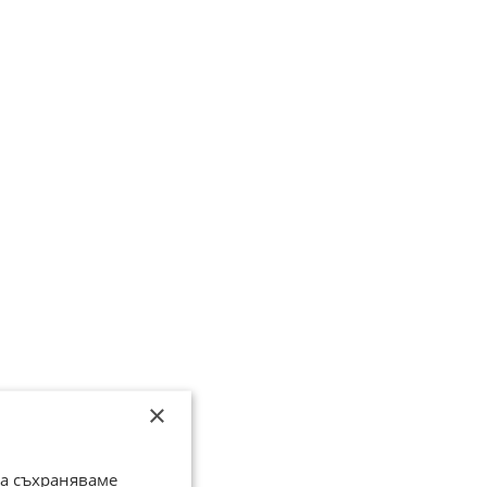
×
да съхраняваме