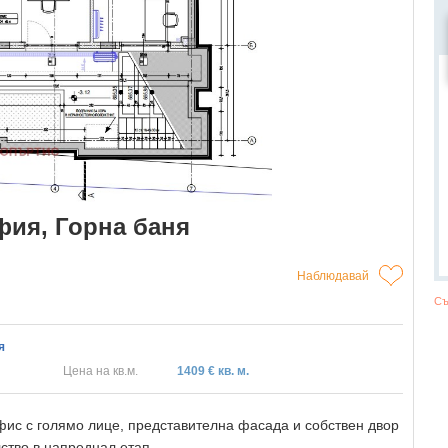
фия, Горна баня
Наблюдавай
Съ
я
Цена на кв.м.
1409 € кв. м.
ис с голямо лице, представителна фасада и собствен двор
лство в напреднал етап.