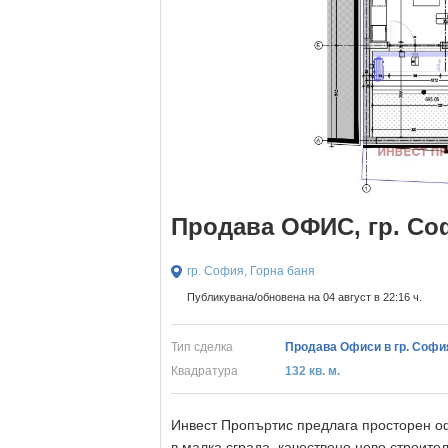
Продава ОФИС, гр. Со
гр. София, Горна баня
Публикувана/обновена на 04 август в 22:16 ч.
Тип сделка
Продава Офиси в гр. Софи
Квадратура
132 кв. м.
Инвест Пропъртис предлага просторен оф
в малка сграда, качествено ново строите