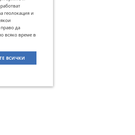
работват
за геолокация и
Някои
 право да
по всяко време в
ТЕ ВСИЧКИ