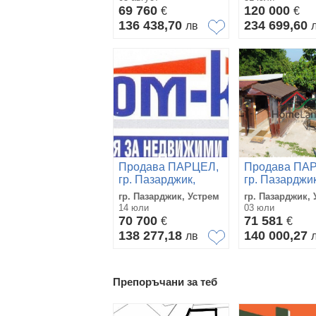
69 760
120 000
€
€
136 438,70
234 699,60
лв
Продава ПАРЦЕЛ,
Продава ПА
гр. Пазарджик,
гр. Пазарджик
Устрем
Устрем
гр. Пазарджик, Устрем
гр. Пазарджик,
14 юли
03 юли
70 700
71 581
€
€
138 277,18
140 000,27
лв
Препоръчани за теб