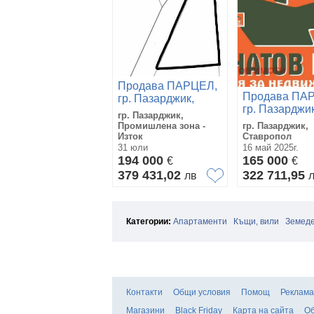
Продава ПАРЦЕЛ,
Продава ПА
гр. Пазарджик,
гр. Пазарджик
Промишлена зона -
гр. Пазарджик,
Ставропол
Изток
Промишлена зона -
гр. Пазарджик,
Изток
Ставропол
31 юли
16 май 2025г.
194 000
165 000
€
€
379 431,02
322 711,95
лв
Категории:
Апартаменти
Къщи, вили
Земеде
Контакти
Общи условия
Помощ
Реклама
Магазини
Black Friday
Карта на сайта
Об