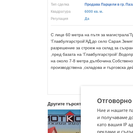
Тип сделка
Продава Парцели в гр. Па
Квадратура
6000 кв. м.
Регулация
Да
С лице 60 метра на пътя за магистрала'Т
'Главбулгарстрой'АД,до село Сарая.Земят
разрешение за строеж на склад за съхра
,пред базата на 'Главбулгарстрой'.Водоп
на около 7-8 метра дълбочина.Собствено
производствена ,складова и търговска де
Отговорно
Другите търсят също
Ние и нашите п
и получаваме д
като вашия IP 
реклами и съдъ