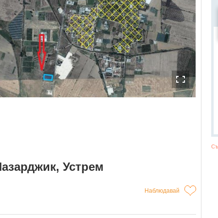
Съ
Пазарджик, Устрем
Наблюдавай