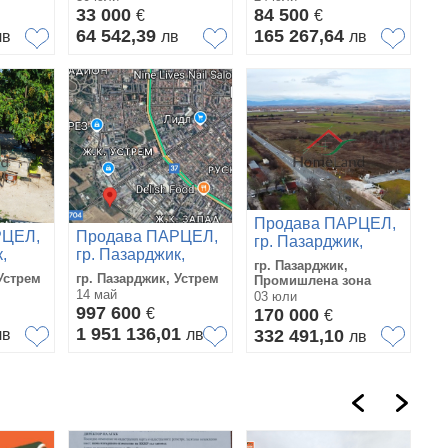
33 000
84 500
€
€
64 542,39
165 267,64
лв
лв
лв
Продава ПАРЦЕЛ,
РЦЕЛ,
Продава ПАРЦЕЛ,
гр. Пазарджик,
,
гр. Пазарджик,
Промишлена зона
гр. Пазарджик,
Устрем
 Устрем
гр. Пазарджик, Устрем
Промишлена зона
14 май
03 юли
997 600
€
170 000
€
1 951 136,01
лв
лв
332 491,10
лв