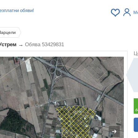
езплатни обяви!
М
Парцели
 Устрем →
Обява 53429831
Ц