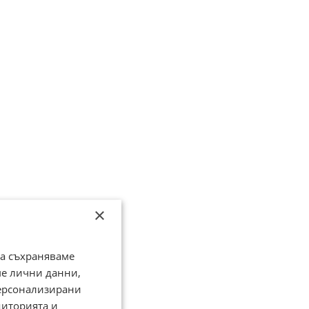
×
да съхраняваме
ме лични данни,
персонализирани
диторията и