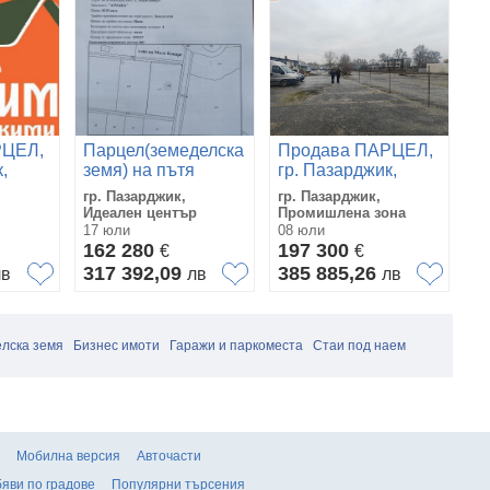
П
РЦЕЛ,
Парцел(земеделска
Продава ПАРЦЕЛ,
гр
,
земя) на пътя
гр. Пазарджик,
П
гр
Пазарджик-
Промишлена зона
И
гр. Пазарджик,
гр. Пазарджик,
Пр
Пловдив
Идеален център
Промишлена зона
Из
17 юли
08 юли
31
162 280
197 300
1
€
€
317 392,09
385 885,26
3
лв
лв
лв
лска земя
Бизнес имоти
Гаражи и паркоместа
Стаи под наем
Мобилна версия
Авточасти
яви по градове
Популярни търсения