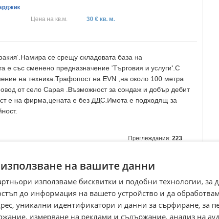
зарджик
Цена на кв.м.
30 € кв. м.
ракия'.Намира се срещу складовата база на
а е със сменено предназначение 'Търговия и услуги'.С
нение на техника.Трафопост на EVN ,на около 100 метра
ровод от село Сарая .Възможност за сондаж и добър дебит
ст е на фирма,цената е без ДДС.Имота е подходящ за
йност.
Преглеждания:
223
☆
☆
☆
☆
☆
 използване на вашите данни
артньори използваме бисквитки и подобни технологии, за 
остъп до информация на вашето устройство и да обработва
адрес, уникални идентификатори и данни за сърфиране, за 
ржание, измерване на реклами и съдържание, анализ на ау