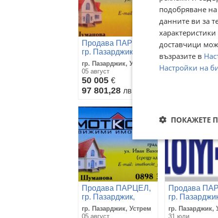
подобряване на
данните ви за т
характеристики 
Продава ПАРЦЕЛ,
доставчици може
Продава ПА
гр. Пазарджик,
гр. Пазарджик
възразите в
Нас
Устрем
Устрем
гр. Пазарджик, Устрем
гр. Пазарджик,
Настройки на б
05 август
05 август
50 005
200 000
€
€
97 801,28
391 166
лв
лв
ПОКАЖЕТЕ 
Продава ПАРЦЕЛ,
Продава ПА
гр. Пазарджик,
гр. Пазарджик
Устрем
Устрем
гр. Пазарджик, Устрем
гр. Пазарджик,
05 август
31 юли