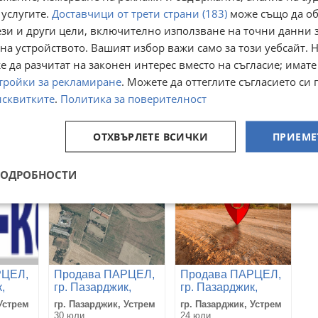
 услугите.
Доставчици от трети страни (183)
може също да об
ези и други цели, включително използване на точни данни 
на устройството. Вашият избор важи само за този уебсайт. 
 да разчитат на законен интерес вместо на съгласие; имате
РЦЕЛ,
Продава ПАРЦЕЛ,
Продава ПАРЦЕЛ,
,
гр. Пазарджик,
гр. Пазарджик,
тройки за рекламиране
. Можете да оттеглите съгласието си 
Устрем
Устрем
 Устрем
гр. Пазарджик, Устрем
гр. Пазарджик, Устрем
исквитките
.
Политика за поверителност
05 август
05 август
140 250
251 090
€
€
274 305,16
491 089,35
лв
лв
ОТХВЪРЛЕТЕ ВСИЧКИ
ПРИЕМЕ
ПОДРОБНОСТИ
РЦЕЛ,
Продава ПАРЦЕЛ,
Продава ПАРЦЕЛ,
,
гр. Пазарджик,
гр. Пазарджик,
Устрем
Устрем
 Устрем
гр. Пазарджик, Устрем
гр. Пазарджик, Устрем
30 юли
24 юли