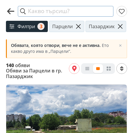
Какво търсиш?
Филтри
3
Парцели
Пазарджик
Обявата, която отвори, вече не е активна.
Ето
✕
какво друго има в „Парцели“.
140
обяви
Обяви за Парцели в гр.
Пазарджик