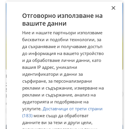
×
Отговорно използване на
вашите данни
Ние и нашите партньори използваме
бисквитки и подобни технологии, за
да съхраняваме и получаваме достъп
до информация на вашето устройство
и да обработваме лични данни, като
вашия IP адрес, уникални
идентификатори и данни за
Продава ПАРЦЕЛ, гр. Пазарджик, Промишлена зона
сърфиране, за персонализирани
260 450 €
реклами и съдържание, измерване на
509 395,92 лв
реклами и съдържание, анализ на
Не се начислява ДДС
аудиторията и подобряване на
гр. Пазарджик, Промишлена зона, 07 август
услугите.
Доставчици от трети страни
5209 м²
Ток
Вода
Регулация
(183)
може също да обработват
данните ви за тези и други цели,