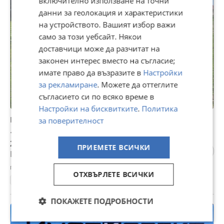
включително използване на точни
данни за геолокация и характеристики
на устройството. Вашият избор важи
само за този уебсайт. Някои
доставчици може да разчитат на
законен интерес вместо на съгласие;
имате право да възразите в
Настройки
за рекламиране
. Можете да оттеглите
съгласието си по всяко време в
Настройки на бисквитките
.
Политика
Продава ПАРЦЕЛ, гр. Пазарджик, Промишлена зона
за поверителност
13 500 €
26 403,71 лв
ПРИЕМЕТЕ ВСИЧКИ
Не се начислява ДДС
гр. Пазарджик, Промишлена зона, 07 август
ОТХВЪРЛЕТЕ ВСИЧКИ
341 м²
Ток
Вода
Регулация
ПОКАЖЕТЕ ПОДРОБНОСТИ