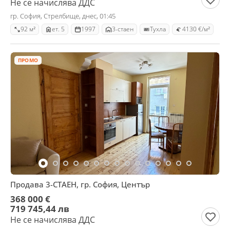
Не се начислява ДДС
гр. София, Стрелбище, днес, 01:45
92 м²
ет. 5
1997
3-стаен
Тухла
4130 €/м²
ПРОМО
Продава 3-СТАЕН, гр. София, Център
368 000 €
719 745,44 лв
Не се начислява ДДС