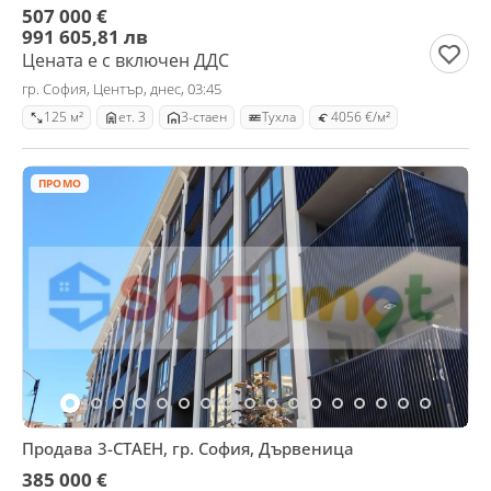
507 000 €
991 605,81 лв
Цената е с включен ДДС
гр. София, Център, днес, 03:45
125 м²
ет. 3
3-стаен
Тухла
4056 €/м²
ПРОМО
Продава 3-СТАЕН, гр. София, Дървеница
385 000 €