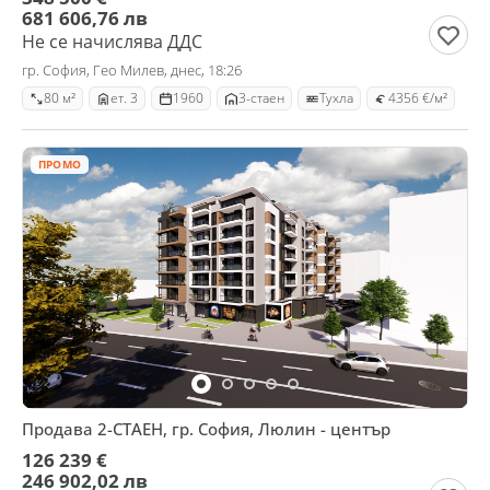
681 606,76 лв
Не се начислява ДДС
гр. София, Гео Милев, днес, 18:26
80 м²
ет. 3
1960
3-стаен
Тухла
4356 €/м²
ПРОМО
Продава 2-СТАЕН, гр. София, Люлин - център
126 239 €
246 902,02 лв