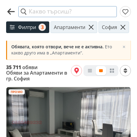
Какво търсиш?
Филтри
3
Апартаменти
София
Обявата, която отвори, вече не е активна.
Ето
✕
какво друго има в „Апартаменти“.
35 711
обяви
Обяви за Апартаменти в
гр. София
ПРОМО