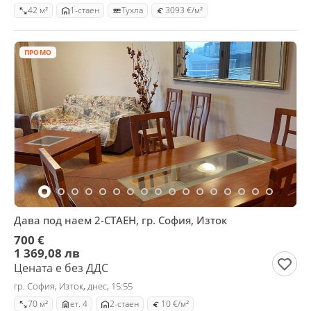
42 м²
1-стаен
Тухла
3093 €/м²
ПРОМО
Дава под наем 2-СТАЕН, гр. София, Изток
700 €
1 369,08 лв
Цената е без ДДС
гр. София, Изток, днес, 15:55
70 м²
ет. 4
2-стаен
10 €/м²