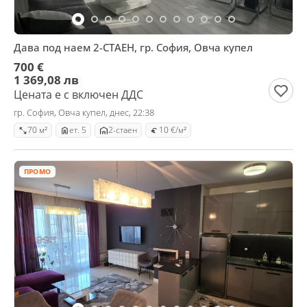
Дава под наем 2-СТАЕН, гр. София, Овча купел
700 €
1 369,08 лв
Цената е с включен ДДС
гр. София, Овча купел, днес, 22:38
70 м²
ет. 5
2-стаен
10 €/м²
ПРОМО