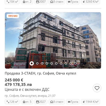
104 м²
ет. 2
2007
3-стаен
Тухла
3260 €/м²
ПРОМО
Продава 3-СТАЕН, гр. София, Овча купел
245 000 €
479 178,35 лв
Цената е с включен ДДС
гр. София, Овча купел, вчера, 21:37
126 м²
ет. 5
2027
3-стаен
Тухла
1944 €/м²