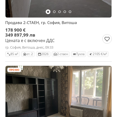
Продава 2-СТАЕН, гр. София, Витоша
178 900 €
349 897,99 лв
Цената е с включен ДДС
гр. София, Витоша, днес, 09:33
85 м²
ет. 2
2026
2-стаен
Тухла
2105 €/м²
ПРОМО