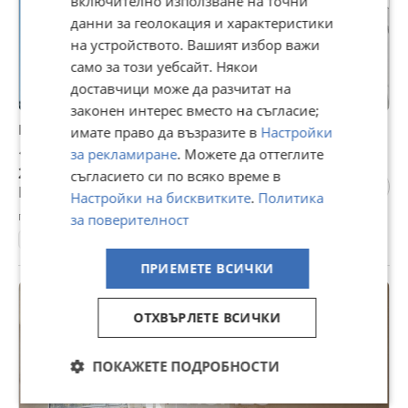
включително използване на точни
данни за геолокация и характеристики
на устройството. Вашият избор важи
само за този уебсайт. Някои
доставчици може да разчитат на
законен интерес вместо на съгласие;
Продава 2-СТАЕН, гр. София, Обеля 1
имате право да възразите в
Настройки
140 000 €
за рекламиране
. Можете да оттеглите
273 816,20 лв
съгласието си по всяко време в
Цената е с включен ДДС
Настройки на бисквитките
.
Политика
гр. София, Обеля 1, днес, 10:37
за поверителност
56 м²
2024
2-стаен
Тухла
2500 €/м²
ПРИЕМЕТЕ ВСИЧКИ
ПРОМО
ОТХВЪРЛЕТЕ ВСИЧКИ
ПОКАЖЕТЕ ПОДРОБНОСТИ