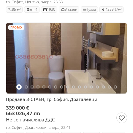
гр. София, Център, вчера, 23:53
85 м²
ет. 4
1930
3-стаен
Тухла
4329 €/м²
ПРОМО
Продава 3-СТАЕН, гр. София, Драгалевци
339 000 €
663 026,37 лв
Не се начислява ДДС
гр. София, Драгалевци, вчера, 22:41