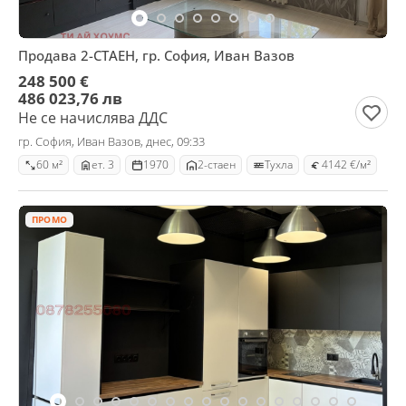
Продава 2-СТАЕН, гр. София, Иван Вазов
248 500 €
486 023,76 лв
Не се начислява ДДС
гр. София, Иван Вазов, днес, 09:33
60 м²
ет. 3
1970
2-стаен
Тухла
4142 €/м²
ПРОМО