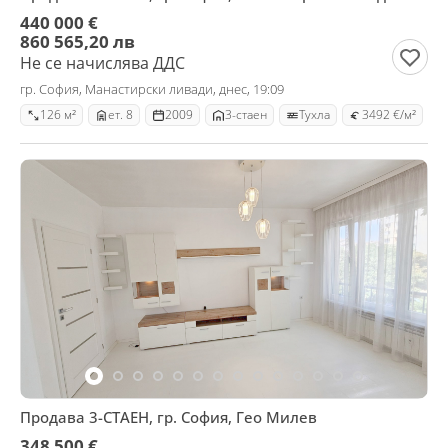
440 000 €
860 565,20 лв
Не се начислява ДДС
гр. София, Манастирски ливади, днес, 19:09
126 м²
ет. 8
2009
3-стаен
Тухла
3492 €/м²
Продава 3-СТАЕН, гр. София, Гео Милев
348 500 €