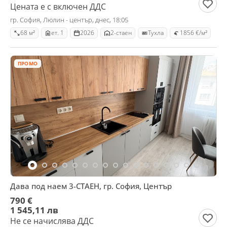
Цената е с включен ДДС
гр. София, Люлин - център, днес, 18:05
68 м²
ет. 1
2026
2-стаен
Тухла
1856 €/м²
ПРОМО
Дава под наем 3-СТАЕН, гр. София, Център
790 €
1 545,11 лв
Не се начислява ДДС