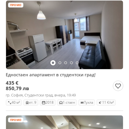
ПРОМО
Едностаен апартамент в студентски град!
435 €
850,79 лв
гр. София, Студентски град, вчера, 19:49
40 м²
ет. 9
2018
1-стаен
Тухла
11 €/м²
ПРОМО