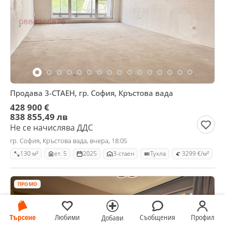
Продава 3-СТАЕН, гр. София, Кръстова вада
428 900 €
838 855,49 лв
Не се начислява ДДС
гр. София, Кръстова вада, вчера, 18:05
130 м²
ет. 5
2025
3-стаен
Тухла
3299 €/м²
ПРОМО
Търсене
Любими
Съобщения
Профил
Добави