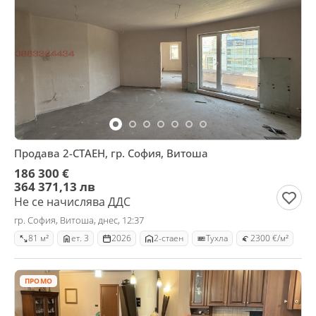
Продава 2-СТАЕН, гр. София, Витоша
186 300 €
364 371,13 лв
Не се начислява ДДС
гр. София, Витоша, днес, 12:37
81 м²
ет. 3
2026
2-стаен
Тухла
2300 €/м²
ПРОМО