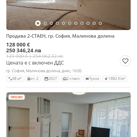
Продава 2-СТАЕН, гр. София, Малинова долина
128 000 €
250 346,24 лв
129 900 € | 254 062,32 лв
Цената е с включен ДДС
гр. София, Малинова долина, днес, 10:05
68 м²
ет. 2
2027
2-стаен
Тухла
1882 €/м²
ПРОМО