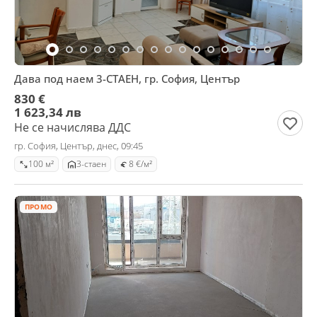
Дава под наем 3-СТАЕН, гр. София, Център
830 €
1 623,34 лв
Не се начислява ДДС
гр. София, Център, днес, 09:45
100 м²
3-стаен
8 €/м²
ПРОМО