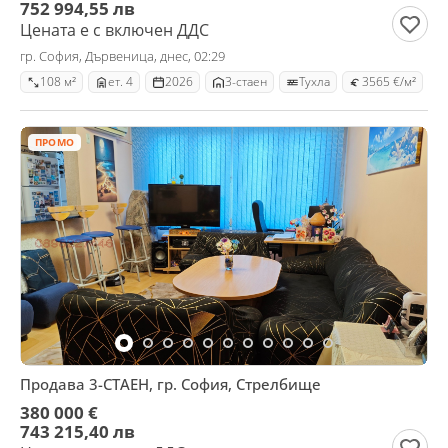
752 994,55 лв
Цената е с включен ДДС
гр. София, Дървеница, днес, 02:29
108 м²
ет. 4
2026
3-стаен
Тухла
3565 €/м²
ПРОМО
Продава 3-СТАЕН, гр. София, Стрелбище
380 000 €
743 215,40 лв