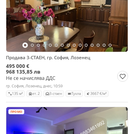
Продава 3-СТАЕН, гр. София, Лозенец
495 000 €
968 135,85 лв
Не се начислява ДДС
гр. София, Лозенец, днес, 10:59
135 м²
ет. 2
3-стаен
Тухла
3667 €/м²
ПРОМО