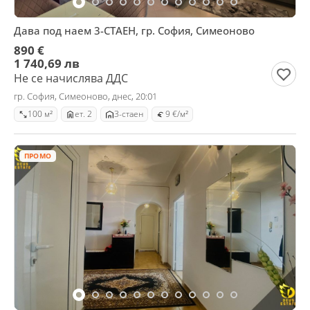
Дава под наем 3-СТАЕН, гр. София, Симеоново
890 €
1 740,69 лв
Не се начислява ДДС
гр. София, Симеоново, днес, 20:01
100 м²
ет. 2
3-стаен
9 €/м²
ПРОМО