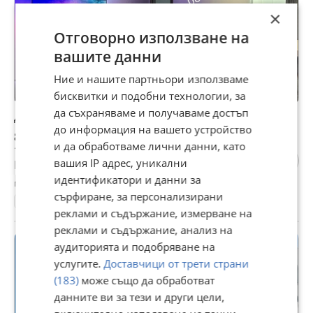
×
Отговорно използване на
вашите данни
Ние и нашите партньори използваме
бисквитки и подобни технологии, за
да съхраняваме и получаваме достъп
Дава под наем 2-СТАЕН, гр. София, Белите брези
до информация на вашето устройство
849 €
и да обработваме лични данни, като
1 660,50 лв
вашия IP адрес, уникални
Цената е с включен ДДС
идентификатори и данни за
гр. София, Белите брези, днес, 10:49
сърфиране, за персонализирани
102 м²
ет. 5
2-стаен
8 €/м²
реклами и съдържание, измерване на
реклами и съдържание, анализ на
ПРОМО
аудиторията и подобряване на
услугите.
Доставчици от трети страни
(183)
може също да обработват
данните ви за тези и други цели,