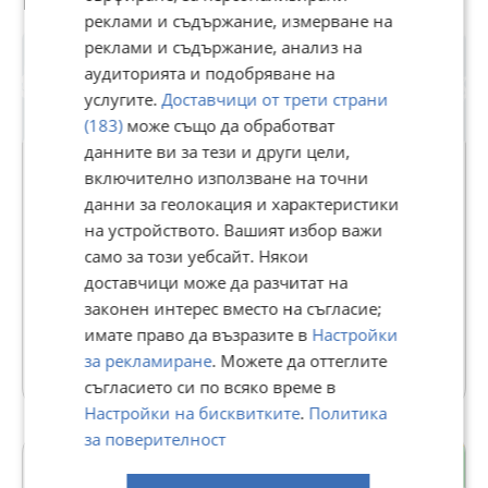
Потребител
реклами и съдържание, измерване на
🚌 Удобен градски транспорт
реклами и съдържание, анализ на
🌳 Спокойна и развиваща се зона
аудиторията и подобряване на
услугите.
Доставчици от трети страни
💡 Подходящ както за лично ползване, така и за
(183)
може също да обработват
инвестиция с цел отдаване под наем.
данните ви за тези и други цели,
📞 За повече информация и огледи, цитирайте Оферта
включително използване на точни
14682 и се свържете с Естейт Шоп.
данни за геолокация и характеристики
ЕСТЕЙТ ШОП
на устройството. Вашият избор важи
В Bazar.BG от 04 октомври 2022г.
само за този уебсайт. Някои
Последно активен вчера в 11:53 ч.
доставчици може да разчитат на
законен интерес вместо на съгласие;
338 Обяви
имате право да възразите в
Настройки
за рекламиране
. Можете да оттеглите
Още оферти на https://estateshop22.imot.bg
съгласието си по всяко време в
Настройки на бисквитките
.
Политика
за поверителност
Кършияка