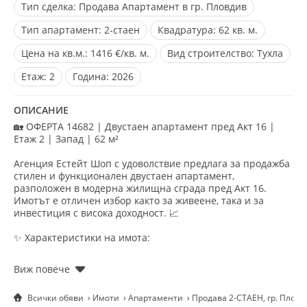
Тип сделка:
Продава Апартамент в гр. Пловдив
Тип апартамент:
2-стаен
Квадратура:
62 кв. м.
Цена на кв.м.:
1416 €/кв. м.
Вид строителство:
Тухла
Eтаж:
2
Година:
2026
ОПИСАНИЕ
🏡 ОФЕРТА 14682 | Двустаен апартамент пред Акт 16 |
Етаж 2 | Запад | 62 м²
Агенция Естейт Шоп с удоволствие предлага за продажба
стилен и функционален двустаен апартамент,
разположен в модерна жилищна сграда пред Акт 16.
Имотът е отличен избор както за живеене, така и за
инвестиция с висока доходност. 📈
✨ Характеристики на имота:
📍 Етаж: 2 от 10
📐 Площ: 62 м²
Всички обяви
Имоти
Апартаменти
Продава 2-СТАЕН, гр. Плов