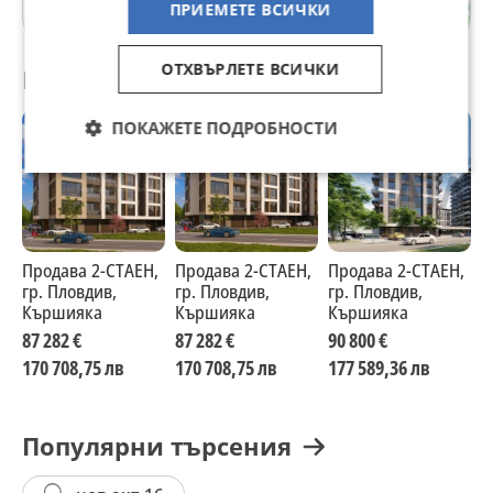
гр. Пловдив
ПРИЕМЕТЕ ВСИЧКИ
ОТХВЪРЛЕТЕ ВСИЧКИ
Препоръчани за теб
ПОКАЖЕТЕ ПОДРОБНОСТИ
Продава 2-СТАЕН,
Продава 2-СТАЕН,
Продава 2-СТАЕН,
П
гр. Пловдив,
гр. Пловдив,
гр. Пловдив,
г
Кършияка
Кършияка
Кършияка
К
87 282 €
87 282 €
90 800 €
8
170 708,75 лв
170 708,75 лв
177 589,36 лв
1
Популярни търсения