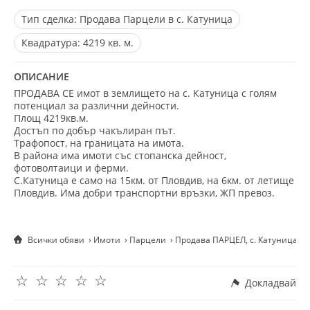
Тип сделка:
Продава Парцели в с. Катуница
Квадратура:
4219 кв. м.
ОПИСАНИЕ
ПРОДАВА СЕ имот в землището на с. Катуница с голям
потенциал за различни дейности.
Площ 4219кв.м.
Достъп по добър чакълиран път.
Трафопост, на границата на имота.
В района има имоти със стопанска дейност,
фотоволтаици и ферми.
С.Катуница е само на 15км. от Пловдив, на 6км. от летище
Пловдив. Има добри транспортни връзки, ЖП превоз.
Всички обяви
Имоти
Парцели
Продава ПАРЦЕЛ, с. Катуница, 
☆
☆
☆
☆
☆
Докладвай