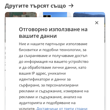
Другите търсят също
×
Отговорно използване на
вашите данни
Ние и нашите партньори използваме
Продава ПАРЦЕЛ,
Продава ПАРЦЕЛ,
Продава ПАРЦЕЛ,
П
бисквитки и подобни технологии, за
гр. Ахелой, област
гр. Елин Пелин,
с. Иганово, област
с
да съхраняваме и получаваме достъп
Бургас
област София
Пловдив
Д
до информация на вашето устройство
област
24 500 €
125 000 €
8 500 €
4
и да обработваме лични данни, като
47 917,84 лв
244 478,75 лв
16 624,56 лв
9
вашия IP адрес, уникални
идентификатори и данни за
сърфиране, за персонализирани
Потребител
реклами и съдържание, измерване на
реклами и съдържание, анализ на
аудиторията и подобряване на
услугите.
Доставчици от трети страни