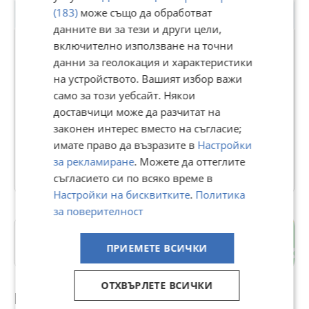
(183)
може също да обработват
данните ви за тези и други цели,
включително използване на точни
данни за геолокация и характеристики
ИМОТНА ТОЧКА - АСЕНОВГРАД
на устройството. Вашият избор важи
само за този уебсайт. Някои
В Bazar.BG от 30 декември 2021г.
доставчици може да разчитат на
Последно активен днес в 01:29 ч.
законен интерес вместо на съгласие;
56 Обяви
имате право да възразите в
Настройки
за рекламиране
. Можете да оттеглите
Още оферти на https://propertypoint.imot.bg
съгласието си по всяко време в
Настройки на бисквитките
.
Политика
за поверителност
с. Катуница
ПРИЕМЕТЕ ВСИЧКИ
Пловдив
ОТХВЪРЛЕТЕ ВСИЧКИ
Препоръчани за теб