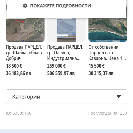
ПОКАЖЕТЕ ПОДРОБНОСТИ
Продава ПАРЦЕЛ,
Продава ПАРЦЕЛ,
От собственик!
П
гр. Шабла, област
гр. Плевен,
Парцел в гр.
п
Добрич
Индустриална
Каварна. Цена 15
О
зона - Запад
500 €.
18 500 €
259 000 €
15 500 €
3
36 182,86 лв
506 559,97 лв
30 315,37 лв
6
Категории
ID: 53509160
Преглеждания: 250