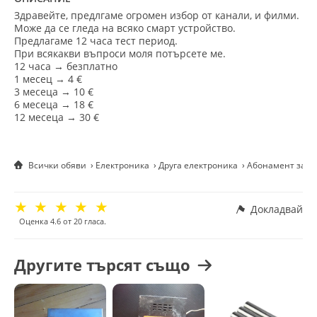
Здравейте, предлгаме огромен избор от канали, и филми.
Може да се гледа на всяко смарт устройство.
Предлагаме 12 часа тест период.
При всякакви въпроси моля потърсете ме.
12 часа → безплатно
1 месец → 4 €
3 месеца → 10 €
6 месеца → 18 €
12 месеца → 30 €
Всички обяви
Електроника
Друга електроника
Абонамент за ин
☆
☆
☆
☆
☆
Докладвай
Оценка
4.6
от
20
гласа.
Другите търсят също