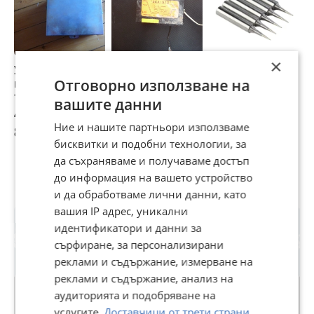
×
Усилвател за
Усилвател за
Накрайници за
С
Отговорно използване на
кабелна
кабелна
запояване на
к
телевизия
телевизия
глава за
D
вашите данни
програми сигнал
програми
запояване 900M-
4,09 €
4,09 €
4 €
4
кабелна мрежа
усилване на
T-I за 936 937
Ние и нашите партньори използваме
8 лв
8 лв
7,82 лв
8
сигнала антена
бисквитки и подобни технологии, за
кабел
да съхраняваме и получаваме достъп
до информация на вашето устройство
Потребител
и да обработваме лични данни, като
вашия IP адрес, уникални
идентификатори и данни за
сърфиране, за персонализирани
реклами и съдържание, измерване на
реклами и съдържание, анализ на
аудиторията и подобряване на
услугите.
Доставчици от трети страни