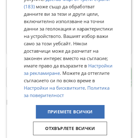
Владислав
(183)
може също да обработват
526
данните ви за тези и други цели,
рейтинг
включително използване на точни
В Bazar.BG от 07 юни 2014г.
данни за геолокация и характеристики
Последно активен днес в 03:45 ч.
на устройството. Вашият избор важи
8 Обяви
само за този уебсайт. Някои
доставчици може да разчитат на
законен интерес вместо на съгласие;
имате право да възразите в
Настройки
за рекламиране
. Можете да оттеглите
Герена
съгласието си по всяко време в
гр. Кюстендил
Настройки на бисквитките
.
Политика
за поверителност
Препоръчани за теб
ПРИЕМЕТЕ ВСИЧКИ
ОТХВЪРЛЕТЕ ВСИЧКИ