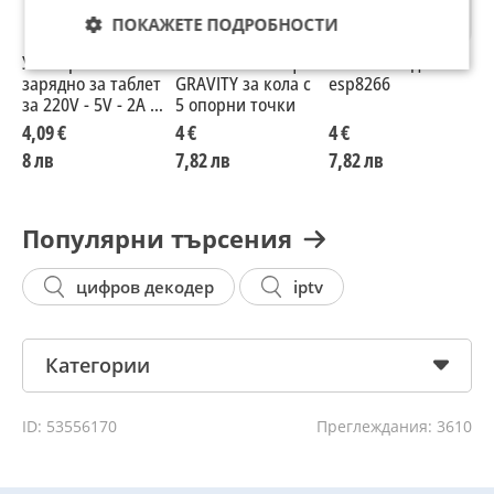
ПОКАЖЕТЕ ПОДРОБНОСТИ
Универсално
Стойка за телефон
Реле шийлд за
Д
зарядно за таблет
GRAVITY за кола с
esp8266
т
за 220V - 5V - 2A -
5 опорни точки
х
2.5 mm
4,09 €
4 €
4 €
4
8 лв
7,82 лв
7,82 лв
7
Популярни търсения
цифров декодер
iptv
Категории
ID: 53556170
Преглеждания: 3610