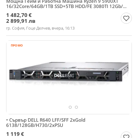
Мощнa Гейм и Работна Машина Ryzen 9 5900XТ
16/32Core/64GB/1TB SSD+5TB HDD/FE 3080TI 12Gb/
Гаранция
1 482,70 €
2 899,91 лв
гр. София, Гоце Делчев, вчера, 16:13
ПРОМО
• Сървър DELL R640 LFF/SFF 2xGold
6138/128GB/H730/2xPSU
1 119 €