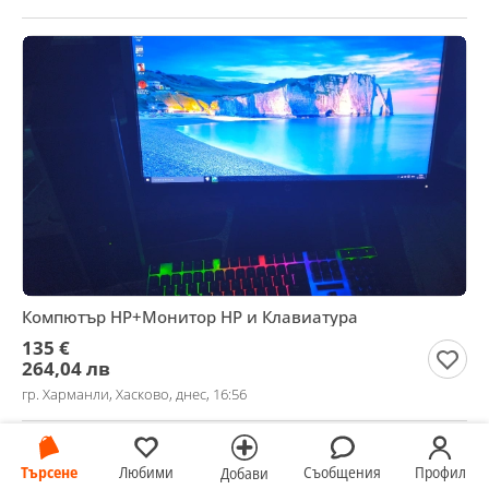
Компютър HP+Монитор HP и Клавиатура
135 €
264,04 лв
гр. Харманли, Хасково, днес, 16:56
Търсене
Любими
Съобщения
Профил
Добави