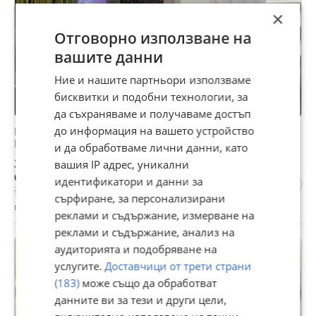
×
Отговорно използване на
вашите данни
Ние и нашите партньори използваме
бисквитки и подобни технологии, за
да съхраняваме и получаваме достъп
до информация на вашето устройство
Геймърски компютър Intel i5 7500/RX580 8GB/16
Ram/512 ssd/550W
и да обработваме лични данни, като
335 €
вашия IP адрес, уникални
655,20 лв
идентификатори и данни за
339 € | 663,03 лв
сърфиране, за персонализирани
гр. Силистра, Център, днес, 19:01
реклами и съдържание, измерване на
реклами и съдържание, анализ на
аудиторията и подобряване на
услугите.
Доставчици от трети страни
(183)
може също да обработват
данните ви за тези и други цели,