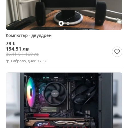
Компютър - двуядрен
79 €
154,51 лв
86,41 € | 169 лв
гр. Габрово, днес, 17:37