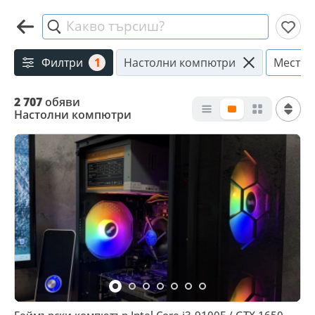
Какво търсиш?
Филтри
1
Настолни компютри
Местоп
2 707
обяви
Настолни компютри