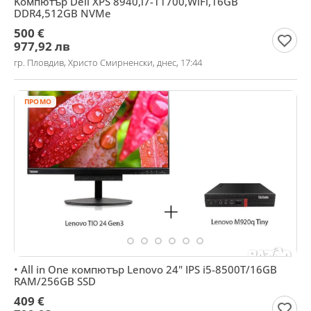
Kомпютър Dell XPS 8940,i7-11700,WiFi,16GB
DDR4,512GB NVMe
500 €
977,92 лв
гр. Пловдив, Христо Смирненски, днес, 17:44
ПРОМО
• All in One компютър Lenovo 24" IPS i5-8500T/16GB
RAM/256GB SSD
409 €