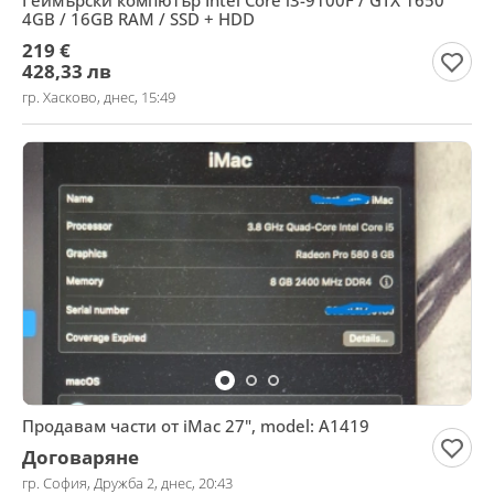
Геймърски компютър Intel Core i3-9100F / GTX 1650
4GB / 16GB RAM / SSD + HDD
219 €
428,33 лв
гр. Хасково, днес, 15:49
Продавам части от iMac 27", model: А1419
Договаряне
гр. София, Дружба 2, днес, 20:43