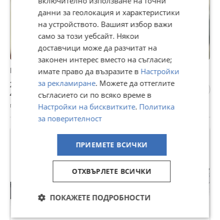
включително използване на точни
данни за геолокация и характеристики
на устройството. Вашият избор важи
само за този уебсайт. Някои
доставчици може да разчитат на
законен интерес вместо на съгласие;
Продавам компютър за игри и работа
имате право да възразите в
Настройки
за рекламиране
. Можете да оттеглите
250 €
488,96 лв
съгласието си по всяко време в
гр. Плевен, Мара Денчева, днес, 18:25
Настройки на бисквитките
.
Политика
за поверителност
ПРОМО
ПРИЕМЕТЕ ВСИЧКИ
ОТХВЪРЛЕТЕ ВСИЧКИ
ПОКАЖЕТЕ ПОДРОБНОСТИ