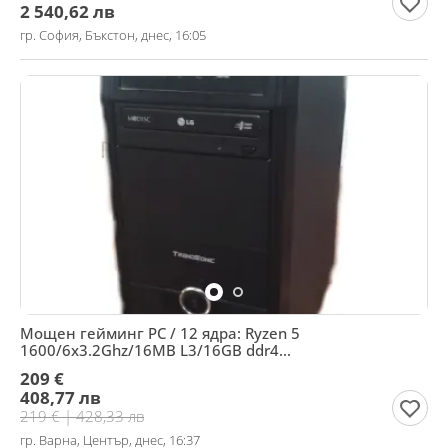
2 540,62 лв
гр. София, Бъкстон, днес, 16:05
Мощен гейминг PC / 12 ядра: Ryzen 5
1600/6x3.2Ghz/16MB L3/16GB ddr4
2400/128ssd+2TB/RX480_8GB/DVD-RW
209 €
408,77 лв
219 € | 428,33 лв
гр. Варна, Център, днес, 16:37