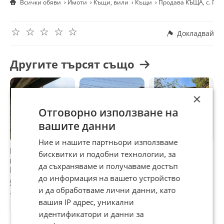
Всички обяви
Имоти
Къщи, вили
Къщи
Продава КЪЩА, с. По
☆
☆
☆
☆
☆
Докладвай
Другите търсят също
×
Отговорно използване на
вашите данни
Ние и нашите партньори използваме
Продава КЪЩА,
Продава КЪЩА,
Продава КЪЩА,
П
бисквитки и подобни технологии, за
гр. Силистра,
гр. Силистра,
гр. Силистра
А
да съхраняваме и получаваме достъп
Център
Център
С
до информация на вашето устройство
55 000 €
250 000 €
104 000 €
1
и да обработваме лични данни, като
107 570,65 лв
488 957,50 лв
203 406,32 лв
2
вашия IP адрес, уникални
идентификатори и данни за