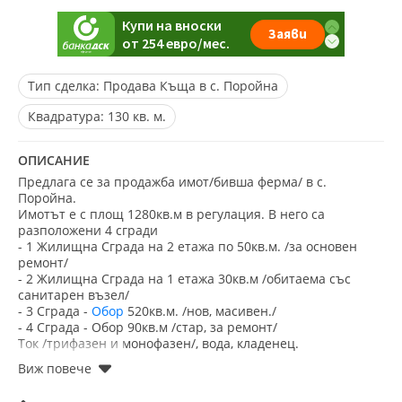
Тип сделка:
Продава Къща в с. Поройна
Квадратура:
130 кв. м.
ОПИСАНИЕ
Предлага се за продажба имот/бивша ферма/ в с.
Поройна.
Имотът е с площ 1280кв.м в регулация. В него са
разположени 4 сгради
- 1 Жилищна Сграда на 2 етажа по 50кв.м. /за основен
ремонт/
- 2 Жилищна Сграда на 1 етажа 30кв.м /обитаема със
санитарен възел/
- 3 Сграда -
Обор
520кв.м. /нов, масивен./
- 4 Сграда - Обор 90кв.м /стар, за ремонт/
Ток /трифазен и монофазен/, вода, кладенец.
Имотът е подходящ да се развие, както за жилищен така
и за стопанска дейност