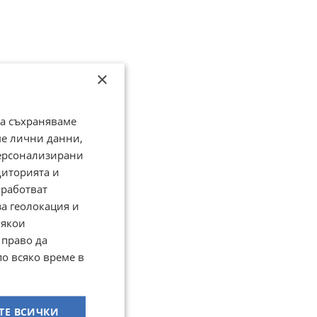
×
да съхраняваме
ме лични данни,
персонализирани
диторията и
работват
за геолокация и
Някои
 право да
по всяко време в
ТЕ ВСИЧКИ