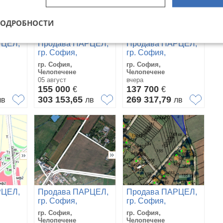
ПОДРОБНОСТИ
РЦЕЛ,
Продава ПАРЦЕЛ,
Продава ПАРЦЕЛ,
гр. София,
гр. София,
Челопечене
Челопечене
гр. София,
гр. София,
Челопечене
Челопечене
05 август
вчера
155 000
137 700
€
€
303 153,65
269 317,79
лв
лв
лв
РЦЕЛ,
Продава ПАРЦЕЛ,
Продава ПАРЦЕЛ,
гр. София,
гр. София,
Челопечене
Челопечене
гр. София,
гр. София,
Челопечене
Челопечене