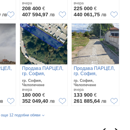
вчера
вчера
208 400
225 000
€
€
9
407 594,97
440 061,75
лв
лв
лв
РЦЕЛ,
Продава ПАРЦЕЛ,
Продава ПАРЦЕЛ,
гр. София,
гр. София,
Челопечене
Челопечене
гр. София,
гр. София,
Челопечене
Челопечене
вчера
вчера
180 000
133 900
€
€
352 049,40
261 885,64
лв
лв
лв
 още 12 подобни обяви