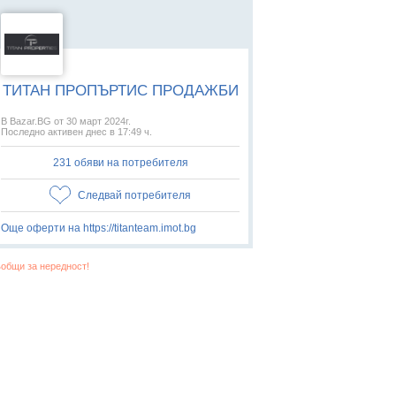
ТИТАН ПРОПЪРТИС ПРОДАЖБИ
В Bazar.BG от 30 март 2024г.
Последно активен днес в 17:49 ч.
231 обяви на потребителя
Следвай потребителя
Още оферти на https://titanteam.imot.bg
общи за нередност!