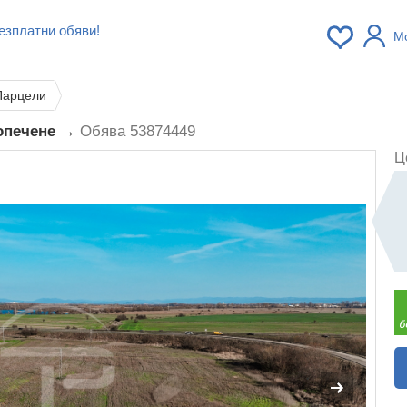
езплатни обяви!
М
Парцели
лопечене →
Обява 53874449
Ц