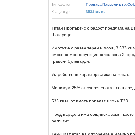
Тип сделка
Продава Парцели в гр. Со
Квадратура
3533 кв. м.
Титан Пропъртис с радост предлага на В
Шагерица.
Имотът е с равен терен и площ 3 533 кв.
смесена многофункционална зона 2, пре
градски булеварди.
Устройствени характеристики на зоната:
Минимум 25% от озеленената площ следв
533 кв.м. от имота попадат в зона ТЗВ
Пред парцела има общинска земя, което 
развитие
Текущият етап на одобрение е идейно пр