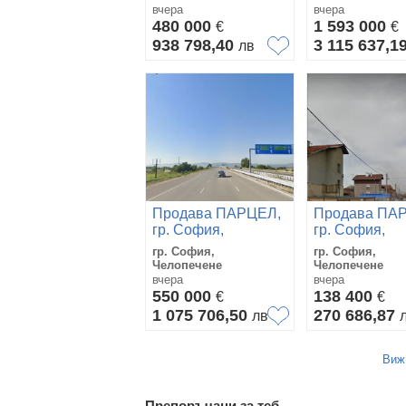
вчера
вчера
480 000
1 593 000
€
€
938 798,40
3 115 637,1
лв
Продава ПАРЦЕЛ,
Продава ПА
гр. София,
гр. София,
Челопечене
Челопечене
гр. София,
гр. София,
Челопечене
Челопечене
вчера
вчера
550 000
138 400
€
€
1 075 706,50
270 686,87
лв
Виж
Препоръчани за теб