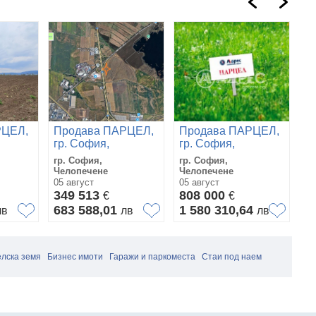
РЦЕЛ,
Продава ПАРЦЕЛ,
Продава ПАРЦЕЛ,
П
гр. София,
гр. София,
гр
Челопечене
Челопечене
Ч
гр. София,
гр. София,
гр
Челопечене
Челопечене
Че
05 август
05 август
04
349 513
808 000
3
€
€
683 588,01
1 580 310,64
7
лв
лв
лв
лска земя
Бизнес имоти
Гаражи и паркоместа
Стаи под наем