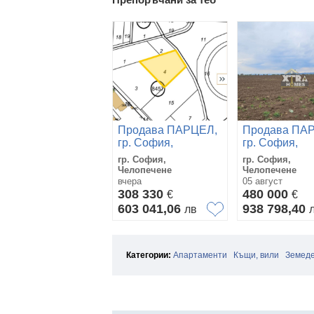
Продава ПАРЦЕЛ,
Продава ПА
гр. София,
гр. София,
Челопечене
Челопечене
гр. София,
гр. София,
Челопечене
Челопечене
вчера
05 август
308 330
480 000
€
€
603 041,06
938 798,40
лв
Категории:
Апартаменти
Къщи, вили
Земеде