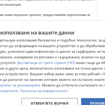
на концепция.
ве инвестиционни проекти, предоставяйки перспектива за
с усмивка.'
 използване на вашите данни
артньори използваме бисквитки и подобни технологии, за 
и, не се колебайте да се свържете с нас на посочения
остъп до информация на вашето устройство и да обработва
чрез формата на сайта.
адрес, уникални идентификатори и данни за сърфиране, за 
ржание, измерване на реклами и съдържание, анализ на ау
 услугите.
Доставчици от трети страни (183)
може също да об
ези и други цели, включително използване на точни данни 
Преглеждания:
367
☆
☆
☆
☆
☆
на устройството. Вашият избор важи само за този уебсайт. 
 да разчитат на законен интерес вместо на съгласие; имате
тройки за рекламиране
. Можете да оттеглите съгласието си 
исквитките
.
Политика за поверителност
ОТХВЪРЛЕТЕ ВСИЧКИ
ПРИЕМЕ