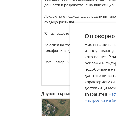
дейности и разработване на инвестицион
Локацията е подходяща за различни типо
бъдещо развитие.
'С нас, вашето търсене на имот завършва 
Отговорно
Ние и нашите п
За оглед на този и други атрактивни имот
и получаваме д
телефон или да ни изпратите запитване 
като вашия IP 
Реф. номер: 85345.
реклами и съдъ
подобряване на
данните ви за т
характеристики 
доставчици може
възразите в
Нас
Другите търсят също
Настройки на б