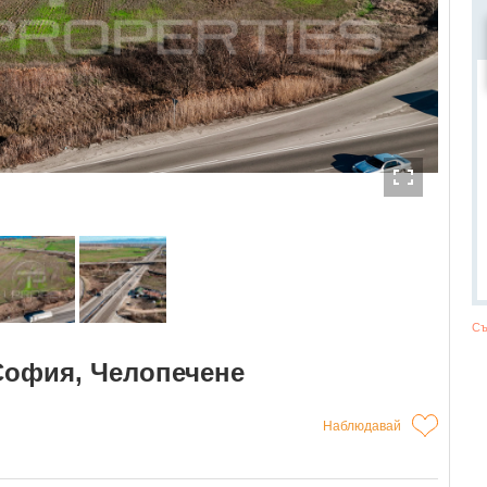
Съ
София, Челопечене
Наблюдавай