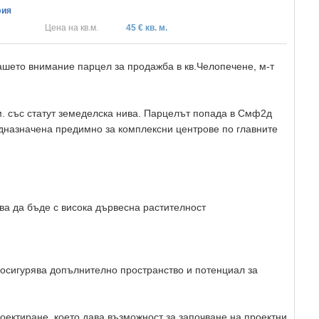
фия
Цена на кв.м.
45 € кв. м.
ашето внимание парцел за продажба в кв.Челопечене, м-т
м. със статут земеделска нива. Парцелът попада в Смф2д
дназначена предимно за комплексни центрове по главните
а да бъде с висока дървесна растителност
осигурява допълнително пространство и потенциал за
оектиране, което дава възможност за започване на проектни