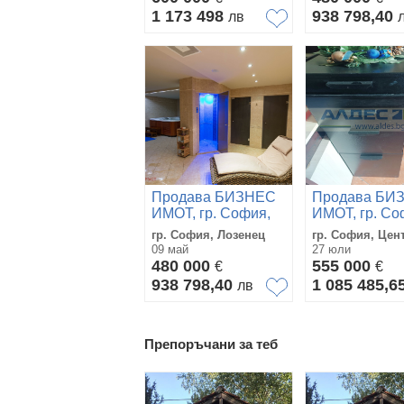
1 173 498
938 798,40
лв
Продава БИЗНЕС
Продава БИ
ИМОТ, гр. София,
ИМОТ, гр. Со
Лозенец
Център
гр. София, Лозенец
гр. София, Цен
09 май
27 юли
480 000
555 000
€
€
938 798,40
1 085 485,6
лв
Препоръчани за теб