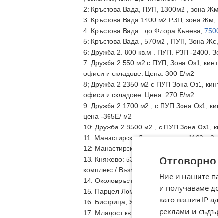
2: Кръстова Вада, ПУП, 1300м2 , зона Ж
3: Кръстова Вада 1400 м2 РЗП, зона Жм, 
4: Кръстова Вада : до Флора Кънева,
750
5: Кръстова Вада , 570м2 , ПУП, Зона Жс,
6: Дружба 2, 800 кв.м , ПУП, РЗП -2400, 
7: Дружба 2 550 м2 с ПУП, Зона Оз1, кинт
офиси и складове: Цена: 300 Е/м2
8; Дружба 2 2350 м2 с ПУП Зона Оз1, кинт
офиси и складове: Цена: 270 Е/м2
9: Дружба 2 1700 м2 , с ПУП Зона Оз1, ки
цена -365Е/ м2
10: Дружба 2 8500 м2 , с ПУП Зона Оз1, ки
11: Манастирски Ливади -запад, 1100 м2,
12: Манастирски Ливади, Изток, 600 м2, 
Отговорно
13. Княжево: 5300м2 , УПИ, зона Жм, Кин
комплекс / Възможност и за обезщетение 
Ние и нашите п
14: Околовръстен път 1350 кв.м , Цена 55
и получаваме д
15. Парцел Ломско Шосе, 600 м2, ПУП, зо
като вашия IP 
16. Бистрица, УПИ 2700м2, УПИ, подходя
реклами и съдъ
17. Младост кв. Експериментален ,УПИ, 3