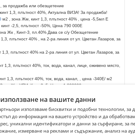
м, за продажба или обезщетение
кинт 1,3, плътност 40%, Актуална ВИЗА! За продажба!
0
м2 , зона Жм, кинт 1,3, плътност 40% , цена -5,5мл Е
 кинт -2,5, плътност -50%, Цена 790 000Е
Зона Жк , Кинт-3, пл.40% Дава се с/у Обезщетение
 1,3, плътност 40% , на 2-ра линия от ул. Цветан Лазаров, за
 1,3, плътност 40% на 2-ра линия от ул. Цветан Лазаров, за
нт 1,3, плътност 40%, ток, вода, канал, лице, оживено място,
нт 1,3, плътност 40%, ток, вода, канал, , цена -340Е/ м2
 Зона Жс, УПИ, Кинт 2, 5, Цена -1,800000 евро
зона Жм, кинт 1,3, плътност 40%, Обезщетение 30%
 използване на вашите данни
т -1,3, РЗП 6900м2, Цена -260 Е/м2 , подходящ за затворен
за част от парцела: Д
артньори използваме бисквитки и подобни технологии, за 
0 000 Евро , Зона Оз1 , кинт 1,2
остъп до информация на вашето устройство и да обработва
на Жк, РЗП 3100м2 по чл.27 от Зут, Обезщетение.
адрес, уникални идентификатори и данни за сърфиране, за 
щ за комплекс от къщи.
ржание, измерване на реклами и съдържание, анализ на ау
70 Е./м2 , 3900 м2, Зона Жм,