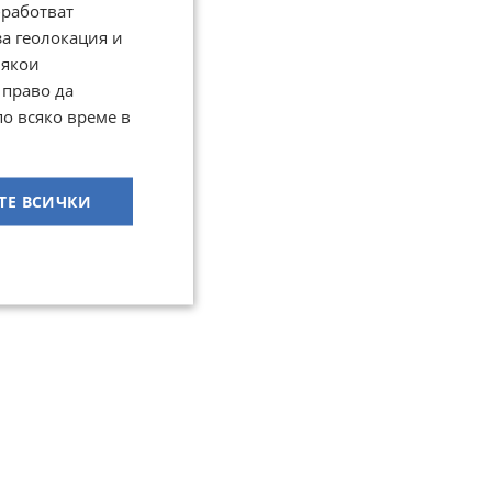
работват
за геолокация и
Някои
 право да
по всяко време в
ТЕ ВСИЧКИ