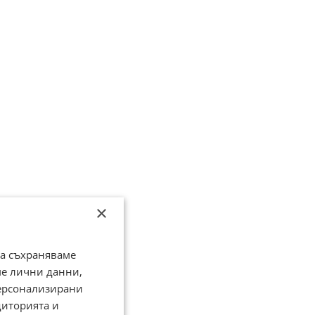
×
да съхраняваме
ме лични данни,
персонализирани
диторията и