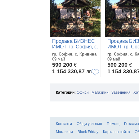
Продава БИЗНЕС
Продава БИ
ИМОТ, гр. София, с.
ИМОТ, гр. Соф
Кривина
Казичене
гр. София, с. Кривина
гр. София, с. К
09 май
09 май
590 200
590 200
€
€
1 154 330,87
1 154 330,8
лв
Категории:
Офиси
Магазини
Заведения
Хо
Контакти
Общи условия
Помощ
Реклама
Магазини
Black Friday
Карта на сайта
Об