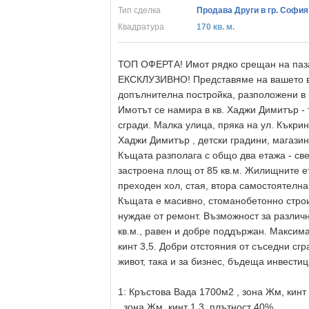
Тип сделка
Продава Други в гр. София
Квадратура
170 кв. м.
ТОП ОФЕРТА! Имот рядко срещан на паза
EКСКЛУЗИВНО! Представяме на вашето в
допълнителна постройка, разположени в г
Имотът се намира в кв. Хаджи Димитър -
сгради. Малка улица, пряка на ул. Къкрин
Хаджи Димитър , детски градини, магазин
Къщата разполага с общо два етажа - св
застроена площ от 85 кв.м. Жилищните е
преходен хол, стая, втора самостоятелна
Къщата е масивно, стоманобетонно строит
нуждае от ремонт. Възможност за различ
кв.м., равен и добре поддържан. Максим
кинт 3,5. Добри отстояния от съседни сг
живот, така и за бизнес, бъдеща инвестиц
1: Кръстова Вада 1700м2 , зона Жм, кинт
, зона Жм, кинт 1,3, плътност 40%