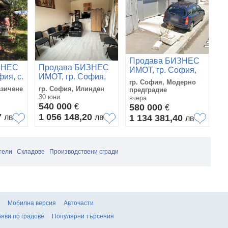
Продава БИЗНЕС
ЗНЕС
Продава БИЗНЕС
П
ИМОТ, гр. София,
ия, с.
ИМОТ, гр. София,
И
Модерно
гр. София, Модерно
Илинден
Л
предградие
азичене
гр. София, Илинден
гр
предградие
30 юни
27
вчера
540 000
4
€
580 000
€
7
1 056 148,20
9
лв
лв
1 134 381,40
лв
тели
Складове
Производствени сгради
Мобилна версия
Авточасти
яви по градове
Популярни търсения