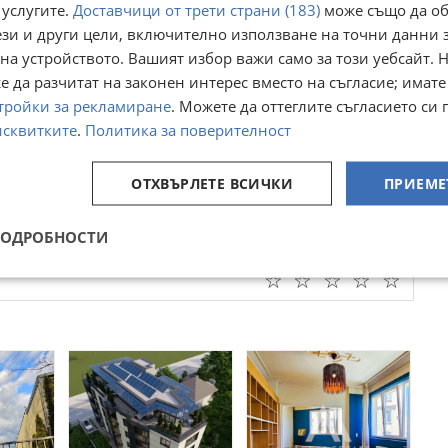
 услугите.
Доставчици от трети страни (183)
може също да об
н Киселичев.Зона Жм1, 1000м2, Кинт 0,9, плътност до 30%,
ези и други цели, включително използване на точни данни 
 Димов, ПУП, Зона Жс, кинт 2,5, 220 000Е. Може да се
на устройството. Вашият избор важи само за този уебсайт. 
 да разчитат на законен интерес вместо на съгласие; имате
на Жг, Кинт 3,5, плътност 60%
тройки за рекламиране
. Можете да оттеглите съгласието си 
езщетение от 40%
исквитките
.
Политика за поверителност
проекти: по договаряне
а Жг, кинт 3,5 , с/у Обезщетение
ОТХВЪРЛЕТЕ ВСИЧКИ
ПРИЕМЕ
ПОДРОБНОСТИ
Преглеждания:
313
☆
☆
☆
☆
☆