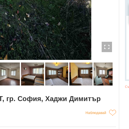
Съ
, гр. София, Хаджи Димитър
Наблюдавай