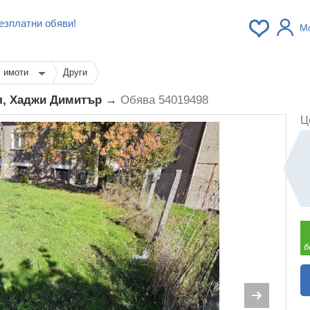
езплатни обяви!
М
с имоти
Други
я, Хаджи Димитър →
Обява 54019498
Ц