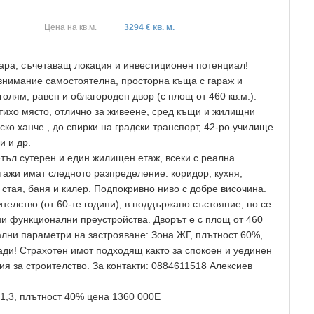
Цена на кв.м.
3294 € кв. м.
ра, съчетаващ локация и инвестиционен потенциал!
нимание самостоятелна, просторна къща с гараж и
олям, равен и облагороден двор (с площ от 460 кв.м.).
 тихо място, отлично за живеене, сред къщи и жилищни
ско ханче , до спирки на градски транспорт, 42-ро училище
и и др.
етъл сутерен и един жилищен етаж, всеки с реална
тажи имат следното разпределение: коридор, кухня,
 стая, баня и килер. Подпокривно ниво с добре височина.
елство (от 60-те години), в поддържано състояние, но се
ни функционални преустройства. Дворът е с площ от 460
ални параметри на застрояване: Зона ЖГ, плътност 60%,
ради! Страхотен имот подходящ както за спокоен и уединен
ия за строителство. За контакти: 0884611518 Алексиев
 1,3, плътност 40% цена 1360 000Е