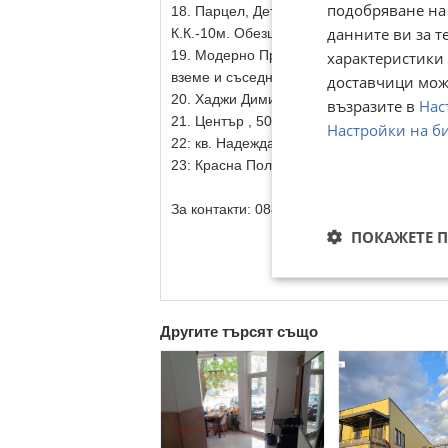
подобряване на
18. Парцел, Детски Град , ул. Проф. Асе
данните ви за т
К.К.-10м. Обезщетение + пари.
19. Модерно Предградие, 800м2, ул. Иван
характеристики 
вземе и съседният с/у Обезщетение.
доставчици може
20. Хаджи Димитър 470 м2, 650 000Е , Зо
възразите в
Нас
21. Център , 500 м2 , Зона Ц2, срещу об
Настройки на б
22: кв. Надежда 2, 810 м2 РЗП, с готови 
23: Красна Поляна УПИ, ПУП, 1500м2, Зон
За контакти: 0884611518
ПОКАЖЕТЕ 
Другите търсят също