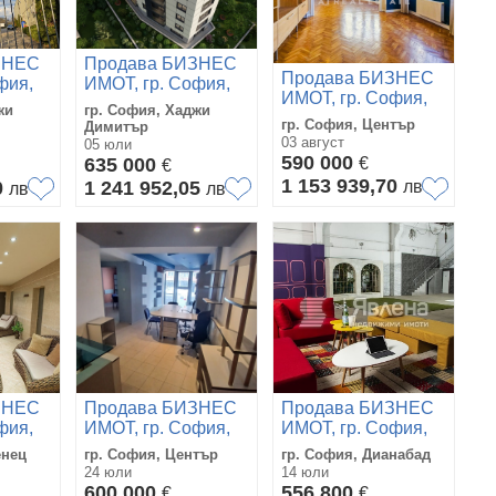
ЗНЕС
Продава БИЗНЕС
Продава БИЗНЕС
фия,
ИМОТ, гр. София,
ИМОТ, гр. София,
ър
Хаджи Димитър
жи
гр. София, Хаджи
Център
гр. София, Център
Димитър
03 август
05 юли
590 000
635 000
€
€
1 153 939,70
0
1 241 952,05
лв
лв
лв
ЗНЕС
Продава БИЗНЕС
Продава БИЗНЕС
фия,
ИМОТ, гр. София,
ИМОТ, гр. София,
Център
Дианабад
енец
гр. София, Център
гр. София, Дианабад
24 юли
14 юли
600 000
556 800
€
€