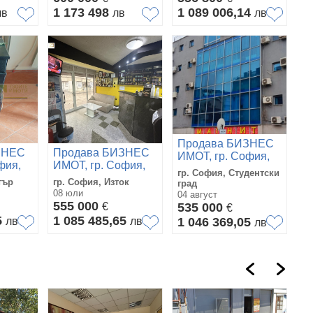
1 173 498
1 089 006,14
лв
лв
лв
Продава БИЗНЕС
ЗНЕС
Продава БИЗНЕС
ИМОТ, гр. София,
фия,
ИМОТ, гр. София,
Студентски град
гр. София, Студентски
Изток
тър
гр. София, Изток
град
08 юли
04 август
555 000
€
535 000
€
5
1 085 485,65
лв
лв
1 046 369,05
лв