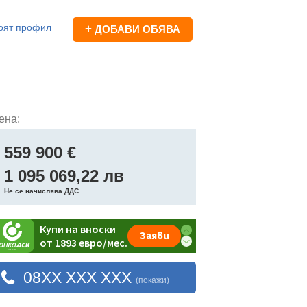
оят профил
+
ДОБАВИ ОБЯВА
ена:
559 900 €
1 095 069,22 лв
Не се начислява ДДС
08XX XXX XXX
(покажи)