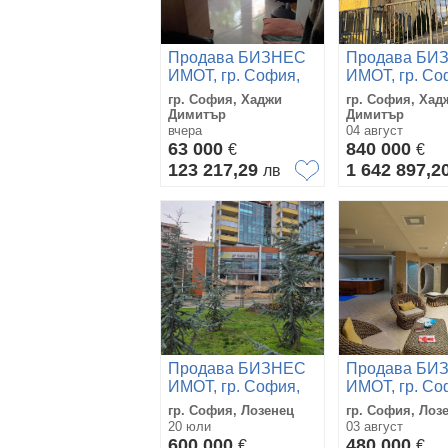
Продава БИЗНЕС
Продава БИ
ИМОТ, гр. София,
ИМОТ, гр. Со
Хаджи Димитър
Хаджи Димит
гр. София, Хаджи
гр. София, Хад
Димитър
Димитър
вчера
04 август
63 000
840 000
€
€
123 217,29
1 642 897,2
лв
Продава БИЗНЕС
Продава БИ
ИМОТ, гр. София,
ИМОТ, гр. Со
Лозенец
Лозенец
гр. София, Лозенец
гр. София, Лоз
20 юли
03 август
600 000
480 000
€
€