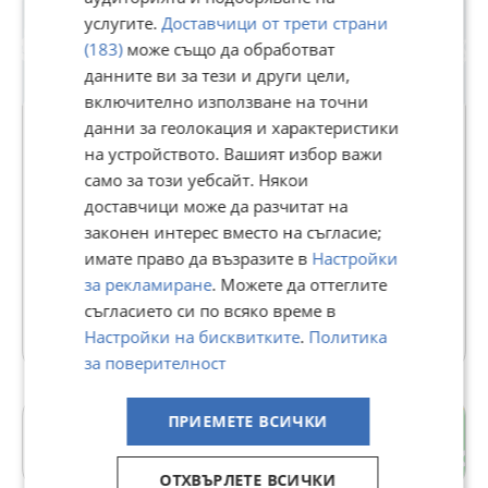
услугите.
Доставчици от трети страни
(183)
може също да обработват
данните ви за тези и други цели,
включително използване на точни
данни за геолокация и характеристики
на устройството. Вашият избор важи
ЕСТЕЙТ ШОП
само за този уебсайт. Някои
доставчици може да разчитат на
В Bazar.BG от 04 октомври 2022г.
законен интерес вместо на съгласие;
Последно активен вчера в 11:53 ч.
имате право да възразите в
Настройки
за рекламиране
. Можете да оттеглите
338 Обяви
съгласието си по всяко време в
Още оферти на https://estateshop22.imot.bg
Настройки на бисквитките
.
Политика
за поверителност
ПРИЕМЕТЕ ВСИЧКИ
с. Труд
Пловдив
ОТХВЪРЛЕТЕ ВСИЧКИ