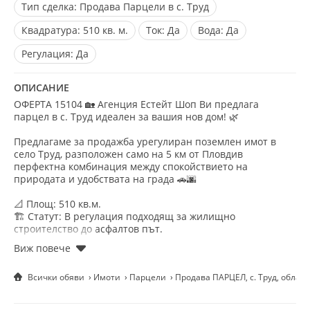
Тип сделка:
Продава Парцели в с. Труд
Квадратура:
510 кв. м.
Ток:
Да
Вода:
Да
Регулация:
Да
ОПИСАНИЕ
ОФЕРТА 15104 🏡 Агенция Естейт Шоп Ви предлага
парцел в с. Труд идеален за вашия нов дом! 🌿
Предлагаме за продажба урегулиран поземлен имот в
село Труд, разположен само на 5 км от Пловдив
перфектна комбинация между спокойствието на
природата и удобствата на града 🚗🌆
📐 Площ: 510 кв.м.
🏗️ Статут: В регулация подходящ за жилищно
строителство до асфалтов път.
📍 Локация: Село Труд предпочитан район с бърз достъп
до Пловдив на 15 мин.
💰 Цена: 70 000 евро
Всички обяви
Имоти
Парцели
Продава ПАРЦЕЛ, с. Труд, облас
✨ Имотът е отличен избор за изграждане на
еднофамилна къща тиха и зелена среда, чист въздух и