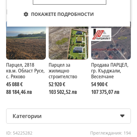
Препоръчани за теб
ПОКАЖЕТЕ ПОДРОБНОСТИ
Парцел, 2818
Парцел за
Продава ПАРЦЕЛ,
П
кв.м. Област Русе,
жилищно
гр. Кърджали,
г
с. Ряхово
строителство
Веселчане
М
45 088 €
52 920 €
54 900 €
4
88 184,46 лв
103 502,52 лв
107 375,07 лв
9
Категории
ID: 54225282
Преглеждания: 194