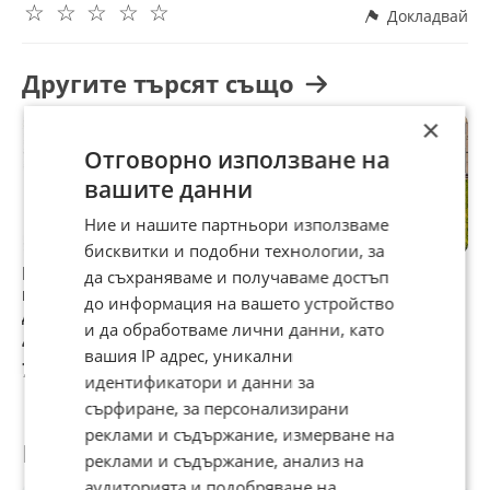
☆
☆
☆
☆
☆
същевременно близо до всичко необходимо за
Докладвай
комфортен живот 🌳🏠
📞 Свържете се с нас за повече информация и оглед!
Другите търсят също
Не изпускайте възможността да инвестирате в място с
×
потенциал и отлична локация! 🔑
Отговорно използване на
вашите данни
Ние и нашите партньори използваме
бисквитки и подобни технологии, за
Продава ПАРЦЕЛ,
Продава ПАРЦЕЛ,
Продава ПАРЦЕЛ,
Д
да съхраняваме и получаваме достъп
гр. Балчик, област
гр. София, Горна
гр. Пловдив,
3
до информация на вашето устройство
Добрич
баня
Карловско шосе
Г
и да обработваме лични данни, като
п
40 000 €
240 000 €
1 576 766,67 €
1
вашия IP адрес, уникални
78 233,20 лв
469 399,20 лв
3 083 887,56 лв
3
идентификатори и данни за
сърфиране, за персонализирани
реклами и съдържание, измерване на
Потребител
реклами и съдържание, анализ на
аудиторията и подобряване на