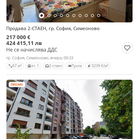
Продава 2-СТАЕН, гр. София, Симеоново
217 000 €
424 415,11 лв
Не се начислява ДДС
гр. София, Симеоново, вчера, 09:33
67 м²
ет. 1
2-стаен
Тухла
3239 €/м²
ПРОМО