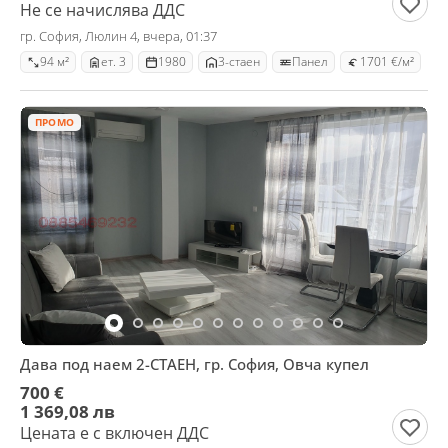
Не се начислява ДДС
гр. София, Люлин 4, вчера, 01:37
94 м²
ет. 3
1980
3-стаен
Панел
1701 €/м²
ПРОМО
Дава под наем 2-СТАЕН, гр. София, Овча купел
700 €
1 369,08 лв
Цената е с включен ДДС