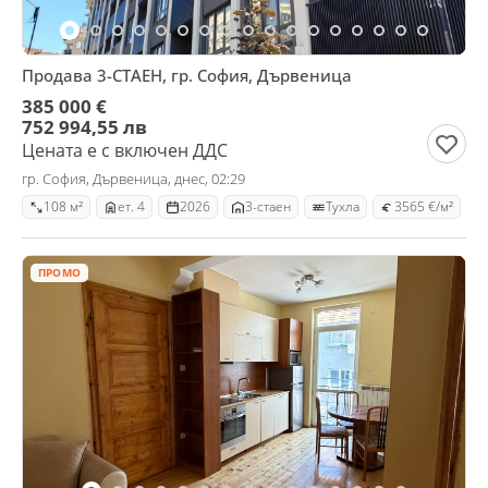
Продава 3-СТАЕН, гр. София, Дървеница
385 000 €
752 994,55 лв
Цената е с включен ДДС
гр. София, Дървеница, днес, 02:29
108 м²
ет. 4
2026
3-стаен
Тухла
3565 €/м²
ПРОМО