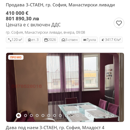
Продава 3-СТАЕН, гр. София, Манастирски ливади
410 000 €
801 890,30 лв
Цената е с включен ДДС
гр. София, Манастирски ливади, вчера, 09:08
120 м²
ет. 3
2026
3-стаен
Тухла
3417 €/м²
ПРОМО
Дава под наем 3-СТАЕН, гр. София, Младост 4