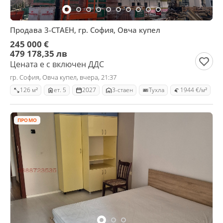
Продава 3-СТАЕН, гр. София, Овча купел
245 000 €
479 178,35 лв
Цената е с включен ДДС
гр. София, Овча купел, вчера, 21:37
126 м²
ет. 5
2027
3-стаен
Тухла
1944 €/м²
ПРОМО