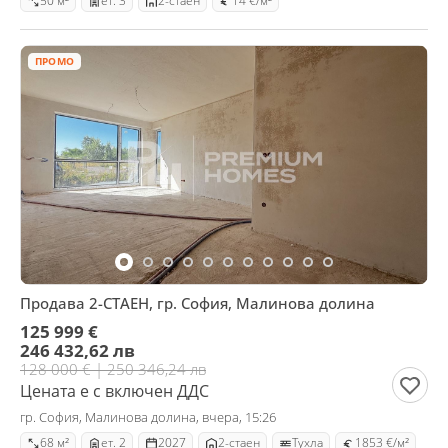
50 м²
ет. 3
2-стаен
14 €/м²
ПРОМО
Продава 2-СТАЕН, гр. София, Малинова долина
125 999 €
246 432,62 лв
128 000 € | 250 346,24 лв
Цената е с включен ДДС
гр. София, Малинова долина, вчера, 15:26
68 м²
ет. 2
2027
2-стаен
Тухла
1853 €/м²