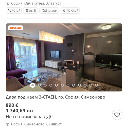
гр. София, Овча купел, 07 август
70 м²
ет. 5
2-стаен
10 €/м²
ПРОМО
Дава под наем 3-СТАЕН, гр. София, Симеоново
890 €
1 740,69 лв
Не се начислява ДДС
гр. София, Симеоново, 07 август