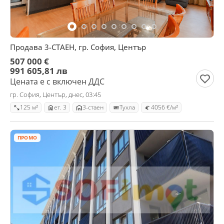
Продава 3-СТАЕН, гр. София, Център
507 000 €
991 605,81 лв
Цената е с включен ДДС
гр. София, Център, днес, 03:45
125 м²
ет. 3
3-стаен
Тухла
4056 €/м²
ПРОМО