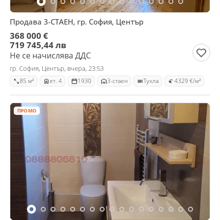
Продава 3-СТАЕН, гр. София, Център
368 000 €
719 745,44 лв
Не се начислява ДДС
гр. София, Център, вчера, 23:53
85 м²
ет. 4
1930
3-стаен
Тухла
4329 €/м²
ПРОМО