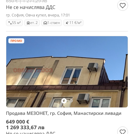
650 € | 1 271,29 лв
Не се начислява ДДС
гр. София, Овча купел, вчера, 17:01
55 м²
ет. 2
1-стаен
11 €/м²
ПРОМО
Продава МЕЗОНЕТ, гр. София, Манастирски ливади
649 000 €
1 269 333,67 лв
Не се начислява ДДС