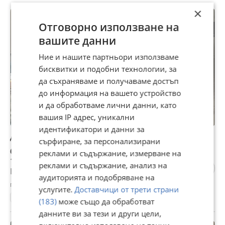
×
ПРОМО
Отговорно използване на
вашите данни
Ние и нашите партньори използваме
бисквитки и подобни технологии, за
да съхраняваме и получаваме достъп
до информация на вашето устройство
и да обработваме лични данни, като
вашия IP адрес, уникални
идентификатори и данни за
Дава под наем 2-СТАЕН, гр. София, Зона Б-19
сърфиране, за персонализирани
675 €
реклами и съдържание, измерване на
1 320,19 лв
реклами и съдържание, анализ на
Не се начислява ДДС
аудиторията и подобряване на
гр. София, Зона Б-19, вчера, 14:29
услугите.
Доставчици от трети страни
64 м²
ет. 1
2-стаен
11 €/м²
(183)
може също да обработват
данните ви за тези и други цели,