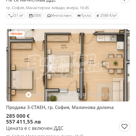
гр. София, Манастирски ливади, вчера, 16:45
251 м²
2006
Mногостаен
Тухла
2586 €/м²
ПРОМО
Продава 3-СТАЕН, гр. София, Малинова долина
285 000 €
557 411,55 лв
Цената е с включен ДДС