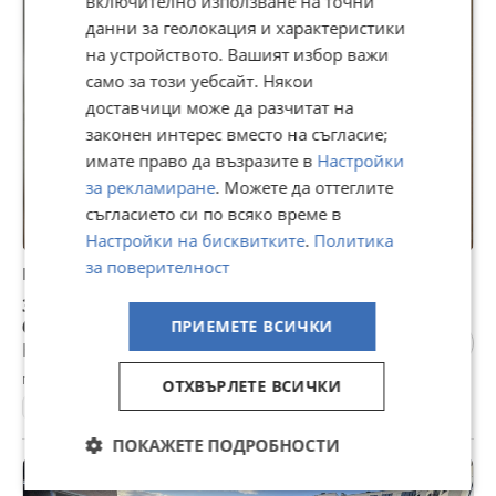
включително използване на точни
ПРОМО
данни за геолокация и характеристики
на устройството. Вашият избор важи
само за този уебсайт. Някои
доставчици може да разчитат на
законен интерес вместо на съгласие;
имате право да възразите в
Настройки
за рекламиране
. Можете да оттеглите
съгласието си по всяко време в
Настройки на бисквитките
.
Политика
за поверителност
Продава 3-СТАЕН, гр. София, Център
306 998 €
600 435,90 лв
ПРИЕМЕТЕ ВСИЧКИ
Не се начислява ДДС
гр. София, Център, вчера, 14:21
ОТХВЪРЛЕТЕ ВСИЧКИ
80 м²
ет. 2
1920
3-стаен
Тухла
3837 €/м²
ПОКАЖЕТЕ ПОДРОБНОСТИ
ПРОМО