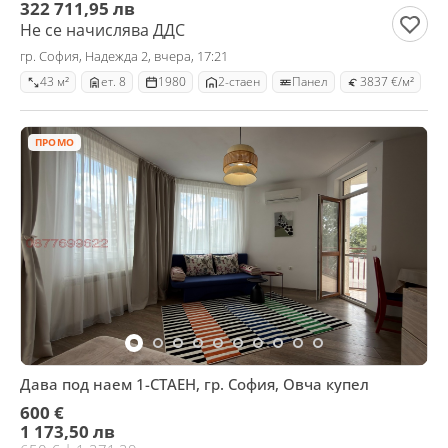
322 711,95 лв
Не се начислява ДДС
гр. София, Надежда 2, вчера, 17:21
43 м²
ет. 8
1980
2-стаен
Панел
3837 €/м²
ПРОМО
Дава под наем 1-СТАЕН, гр. София, Овча купел
600 €
1 173,50 лв