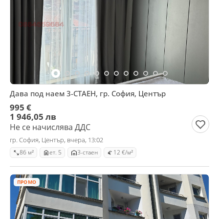
Дава под наем 3-СТАЕН, гр. София, Център
995 €
1 946,05 лв
Не се начислява ДДС
гр. София, Център, вчера, 13:02
86 м²
ет. 5
3-стаен
12 €/м²
ПРОМО