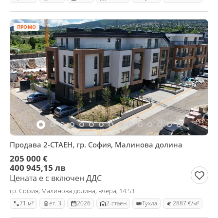
ПРОМО
Продава 2-СТАЕН, гр. София, Малинова долина
205 000 €
400 945,15 лв
Цената е с включен ДДС
гр. София, Малинова долина, вчера, 14:53
71 м²
ет. 3
2026
2-стаен
Тухла
2887 €/м²