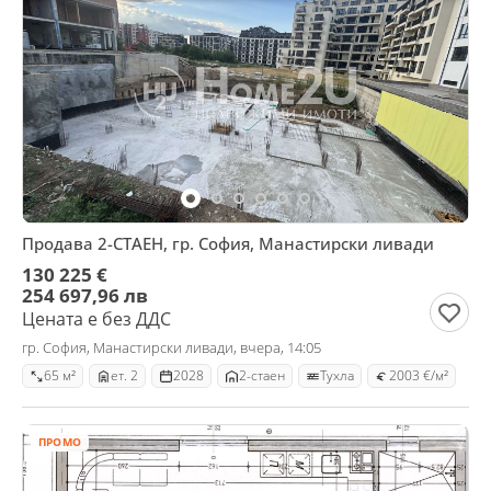
Продава 2-СТАЕН, гр. София, Манастирски ливади
130 225 €
254 697,96 лв
Цената е без ДДС
гр. София, Манастирски ливади, вчера, 14:05
65 м²
ет. 2
2028
2-стаен
Тухла
2003 €/м²
ПРОМО