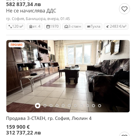
582 837,34 лв
Не се начислява ДДС
гр. София, Банишора, вчера, 01:45
120 м²
ет. 4
1970
3-стаен
Тухла
2483 €/м²
ПРОМО
Продава 3-СТАЕН, гр. София, Люлин 4
159 900 €
312 737,22 лв