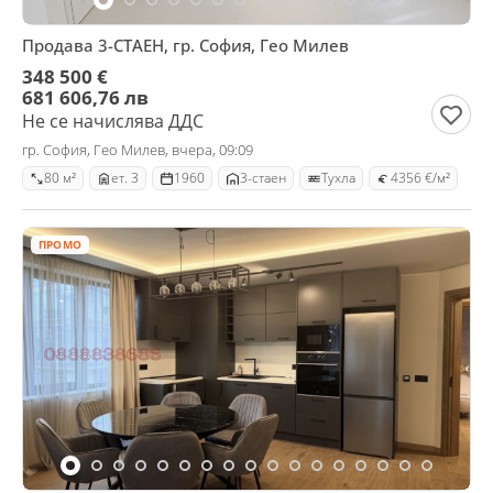
Продава 3-СТАЕН, гр. София, Гео Милев
348 500 €
681 606,76 лв
Не се начислява ДДС
гр. София, Гео Милев, вчера, 09:09
80 м²
ет. 3
1960
3-стаен
Тухла
4356 €/м²
ПРОМО