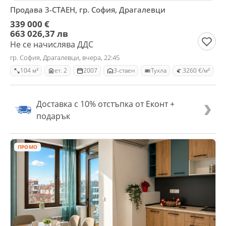
Продава 3-СТАЕН, гр. София, Драгалевци
339 000 €
663 026,37 лв
Не се начислява ДДС
гр. София, Драгалевци, вчера, 22:45
104 м²
ет. 2
2007
3-стаен
Тухла
3260 €/м²
Доставка с 10% отстъпка от Еконт +
подарък
ПРОМО