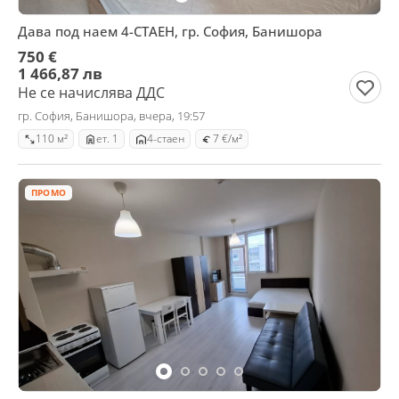
Дава под наем 4-СТАЕН, гр. София, Банишора
750 €
1 466,87 лв
Не се начислява ДДС
гр. София, Банишора, вчера, 19:57
110 м²
ет. 1
4-стаен
7 €/м²
ПРОМО