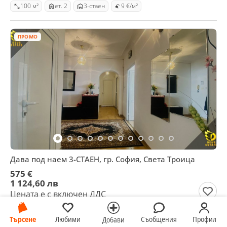
100 м²
ет. 2
3-стаен
9 €/м²
ПРОМО
Дава под наем 3-СТАЕН, гр. София, Света Троица
575 €
1 124,60 лв
Цената е с включен ДДС
гр. София, Света Троица, 07 август
Търсене
Любими
Съобщения
Профил
Добави
102 м²
ет. 6
3-стаен
6 €/м²