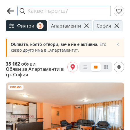
Какво търсиш?
Филтри
3
Апартаменти
София
Обявата, която отвори, вече не е активна.
Ето
✕
какво друго има в „Апартаменти“.
35 162
обяви
Обяви за Апартаменти в
гр. София
ПРОМО