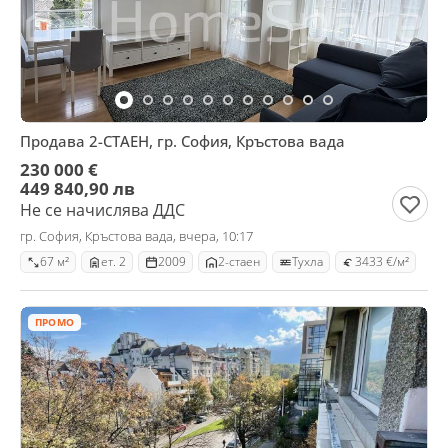
Продава 2-СТАЕН, гр. София, Кръстова вада
230 000 €
449 840,90 лв
Не се начислява ДДС
гр. София, Кръстова вада, вчера, 10:17
67 м²
ет. 2
2009
2-стаен
Тухла
3433 €/м²
ПРОМО