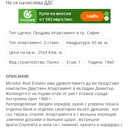
Не се начислява ДДС
Тип сделка:
Продава Апартамент в гр. София
Тип апартамент:
2-стаен
Квадратура:
65 кв. м.
Цена на кв.м.:
2554 €/кв. м.
Вид строителство:
Панел
Eтаж:
1
Година:
1960
ОПИСАНИЕ
Mirador Real Estates има удоволствието да ви представи
компактен Двустаен Апартамент в кв.Хаджи Димитър.
Жилището е на първи етаж от шест етажна сграда
построена през 1968 г.
Разпределение :входен коридор ,кухня с усвоена тераса,
отделна баня и отделен санитарен възел ,дрешник , хол
със тераса, спалня. Апартамента е с външна изолация
,сменени дограми и външни щори , вътрешни
врати.Спалнята и хола са с ламинат, кухнята и коридора с