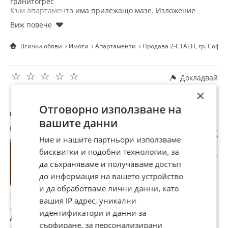
гранитогрес
Към апартамента има прилежащо мазе. Изложение
север- юг.
Отопление на ТЕЦ.
Местоположение - в непосредствена близост до спирки
Всички обяви
Имоти
Апартаменти
Продава 2-СТАЕН, гр. Софи
на градски транспорт, търговски обекти, пазар, училища
и детски градини.
Свободно паркиране.
☆
☆
☆
☆
☆
Свържете се за огледи още днес!
Докладвай
Ключ за имота, огледи по всяко време!
×
Имот 306
Другите търсят също
Отговорно използване на
вашите данни
Ние и нашите партньори използваме
бисквитки и подобни технологии, за
да съхраняваме и получаваме достъп
до информация на вашето устройство
и да обработваме лични данни, като
Продава 2-СТАЕН,
Продава 2-СТАЕН,
Продава 2-СТАЕН,
П
вашия IP адрес, уникални
гр. София, Хаджи
гр. София, Хаджи
гр. София, Хаджи
г
идентификатори и данни за
Димитър
Димитър
Димитър
Д
сърфиране, за персонализирани