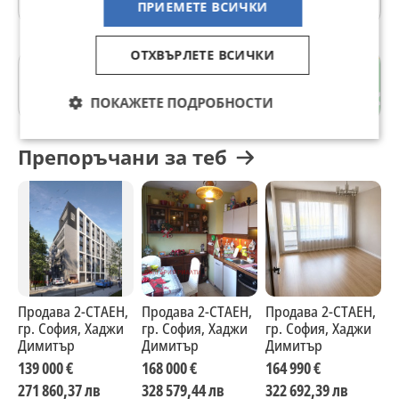
ПРИЕМЕТЕ ВСИЧКИ
ОТХВЪРЛЕТЕ ВСИЧКИ
Хаджи Димитър
гр. София
ПОКАЖЕТЕ ПОДРОБНОСТИ
Препоръчани за теб
Продава 2-СТАЕН,
Продава 2-СТАЕН,
Продава 2-СТАЕН,
П
гр. София, Хаджи
гр. София, Хаджи
гр. София, Хаджи
г
Димитър
Димитър
Димитър
Д
139 000 €
168 000 €
164 990 €
1
271 860,37 лв
328 579,44 лв
322 692,39 лв
3