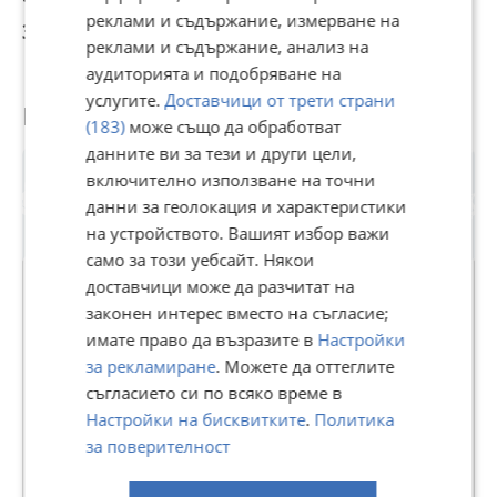
174 999 €
154 500 €
151 500 €
1
реклами и съдържание, измерване на
342 268,29 лв
302 175,74 лв
296 308,25 лв
3
реклами и съдържание, анализ на
аудиторията и подобряване на
услугите.
Доставчици от трети страни
Потребител
(183)
може също да обработват
данните ви за тези и други цели,
включително използване на точни
данни за геолокация и характеристики
на устройството. Вашият избор важи
само за този уебсайт. Някои
доставчици може да разчитат на
законен интерес вместо на съгласие;
МИРАДОР НЕДВИЖИМИ ИМОТИ
имате право да възразите в
Настройки
за рекламиране
. Можете да оттеглите
В Bazar.BG от 31 март 2025г.
съгласието си по всяко време в
Последно активен 24 юли в 11:53 ч.
Настройки на бисквитките
.
Политика
7 Обяви
за поверителност
Още оферти на https://miradorbg2025.imot.bg