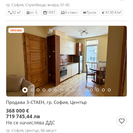
гр. София, Стрелбище, вчера, 01:45
92 м²
ет. 5
1997
3-стаен
Тухла
4130 €/м²
ПРОМО
Продава 3-СТАЕН, гр. София, Център
368 000 €
719 745,44 лв
Не се начислява ДДС
гр. София, Център, 06 август