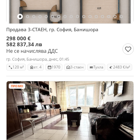
Продава 3-СТАЕН, гр. София, Банишора
298 000 €
582 837,34 лв
Не се начислява ДДС
гр. София, Банишора, днес, 01:45
120 м²
ет. 4
1970
3-стаен
Тухла
2483 €/м²
ПРОМО