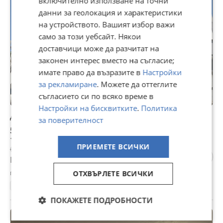
включително използване на точни
данни за геолокация и характеристики
на устройството. Вашият избор важи
само за този уебсайт. Някои
доставчици може да разчитат на
законен интерес вместо на съгласие;
имате право да възразите в
Настройки
за рекламиране
. Можете да оттеглите
съгласието си по всяко време в
Настройки на бисквитките
.
Политика
Дава под наем 2-СТАЕН, гр. София, Надежда 1
за поверителност
550 €
1 075,71 лв
ПРИЕМЕТЕ ВСИЧКИ
600 € | 1 173,50 лв
Цената е с включен ДДС
гр. София, Надежда 1, вчера, 12:49
ОТХВЪРЛЕТЕ ВСИЧКИ
78 м²
ет. 3
2-стаен
7 €/м²
ПОКАЖЕТЕ ПОДРОБНОСТИ
ПРОМО