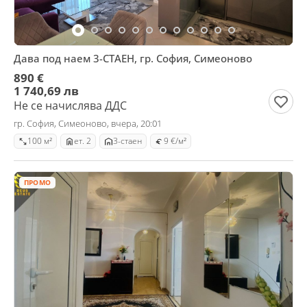
Дава под наем 3-СТАЕН, гр. София, Симеоново
890 €
1 740,69 лв
Не се начислява ДДС
гр. София, Симеоново, вчера, 20:01
100 м²
ет. 2
3-стаен
9 €/м²
ПРОМО