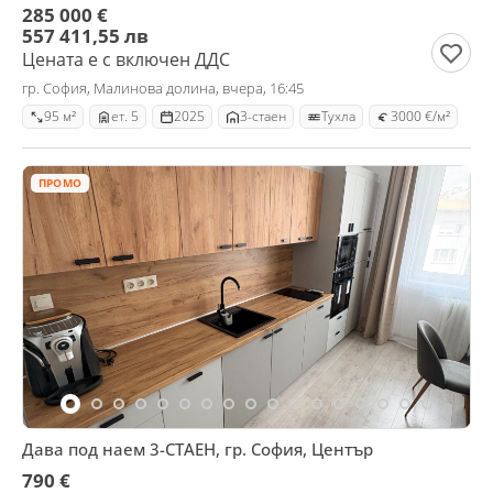
285 000 €
557 411,55 лв
Цената е с включен ДДС
гр. София, Малинова долина, вчера, 16:45
95 м²
ет. 5
2025
3-стаен
Тухла
3000 €/м²
ПРОМО
Дава под наем 3-СТАЕН, гр. София, Център
790 €