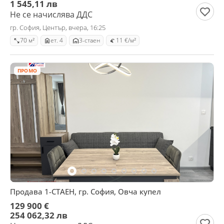
1 545,11 лв
Не се начислява ДДС
гр. София, Център, вчера, 16:25
70 м²
ет. 4
3-стаен
11 €/м²
ПРОМО
Продава 1-СТАЕН, гр. София, Овча купел
129 900 €
254 062,32 лв