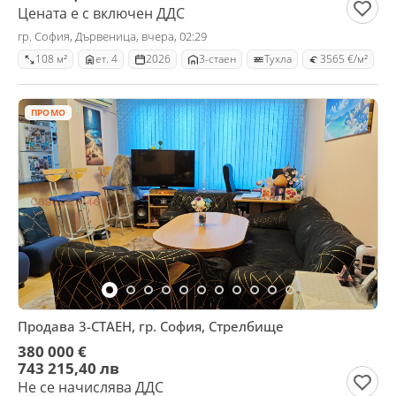
Цената е с включен ДДС
гр. София, Дървеница, вчера, 02:29
108 м²
ет. 4
2026
3-стаен
Тухла
3565 €/м²
ПРОМО
Продава 3-СТАЕН, гр. София, Стрелбище
380 000 €
743 215,40 лв
Не се начислява ДДС