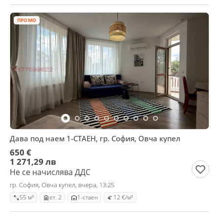
ПРОМО
Дава под наем 1-СТАЕН, гр. София, Овча купел
650 €
1 271,29 лв
Не се начислява ДДС
гр. София, Овча купел, вчера, 13:25
55 м²
ет. 2
1-стаен
12 €/м²