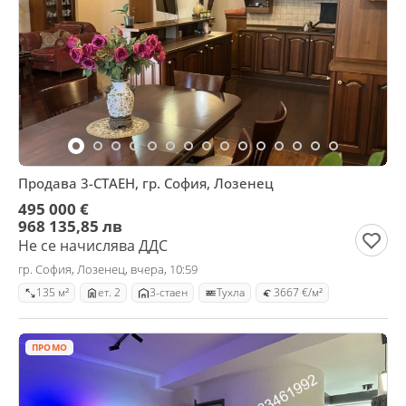
Продава 3-СТАЕН, гр. София, Лозенец
495 000 €
968 135,85 лв
Не се начислява ДДС
гр. София, Лозенец, вчера, 10:59
135 м²
ет. 2
3-стаен
Тухла
3667 €/м²
ПРОМО