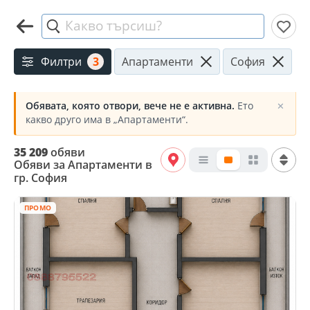
Какво търсиш?
Филтри
3
Апартаменти
София
Обявата, която отвори, вече не е активна.
Ето
✕
какво друго има в „Апартаменти“.
35 209
обяви
Обяви за Апартаменти в
гр. София
ПРОМО