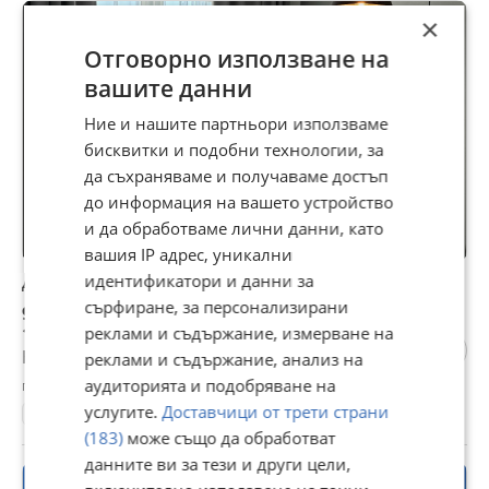
ПРОМО
×
Отговорно използване на
вашите данни
Ние и нашите партньори използваме
бисквитки и подобни технологии, за
да съхраняваме и получаваме достъп
до информация на вашето устройство
и да обработваме лични данни, като
вашия IP адрес, уникални
идентификатори и данни за
Дава под наем 3-СТАЕН, гр. София, Център
сърфиране, за персонализирани
995 €
1 946,05 лв
реклами и съдържание, измерване на
Не се начислява ДДС
реклами и съдържание, анализ на
аудиторията и подобряване на
гр. София, Център, вчера, 13:02
услугите.
Доставчици от трети страни
86 м²
ет. 5
3-стаен
12 €/м²
(183)
може също да обработват
данните ви за тези и други цели,
ПРОМО