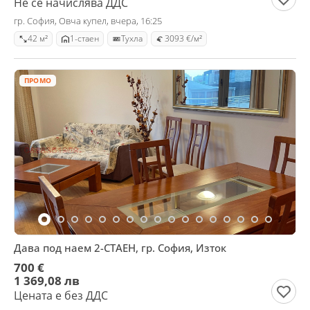
Не се начислява ДДС
гр. София, Овча купел, вчера, 16:25
42 м²
1-стаен
Тухла
3093 €/м²
ПРОМО
Дава под наем 2-СТАЕН, гр. София, Изток
700 €
1 369,08 лв
Цената е без ДДС