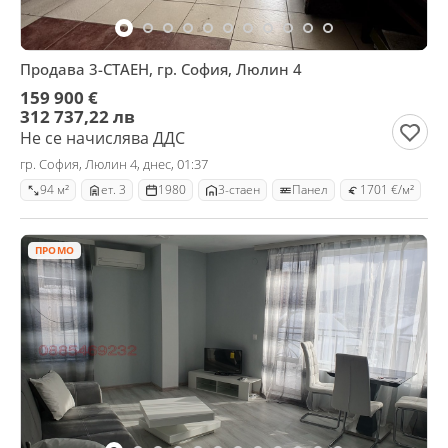
Продава 3-СТАЕН, гр. София, Люлин 4
159 900 €
312 737,22 лв
Не се начислява ДДС
гр. София, Люлин 4, днес, 01:37
94 м²
ет. 3
1980
3-стаен
Панел
1701 €/м²
ПРОМО