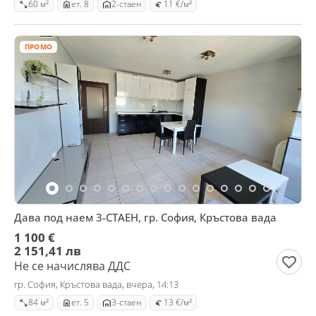
60 м²
ет. 8
2-стаен
11 €/м²
ПРОМО
Дава под наем 3-СТАЕН, гр. София, Кръстова вада
1 100 €
2 151,41 лв
Не се начислява ДДС
гр. София, Кръстова вада, вчера, 14:13
84 м²
ет. 5
3-стаен
13 €/м²