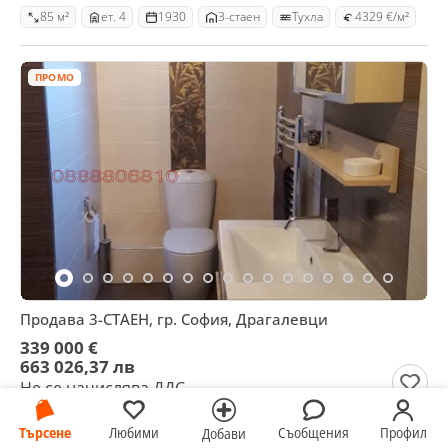
85 м²
ет. 4
1930
3-стаен
Тухла
4329 €/м²
ПРОМО
Продава 3-СТАЕН, гр. София, Драгалевци
339 000 €
663 026,37 лв
Не се начислява ДДС
гр. София, Драгалевци, 06 август
Търсене
Любими
Съобщения
Профил
Добави
104 м²
ет. 2
2007
3-стаен
Тухла
3260 €/м²