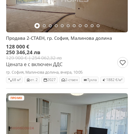
Продава 2-СТАЕН, гр. София, Малинова долина
128 000 €
250 346,24 лв
129 900 € | 254 062,32 лв
Цената е с включен ДДС
гр. София, Малинова долина, вчера, 10:05
68 м²
ет. 2
2027
2-стаен
Тухла
1882 €/м²
ПРОМО