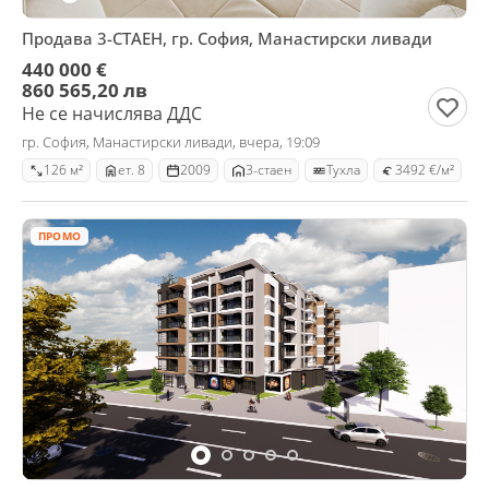
Продава 3-СТАЕН, гр. София, Манастирски ливади
440 000 €
860 565,20 лв
Не се начислява ДДС
гр. София, Манастирски ливади, вчера, 19:09
126 м²
ет. 8
2009
3-стаен
Тухла
3492 €/м²
ПРОМО