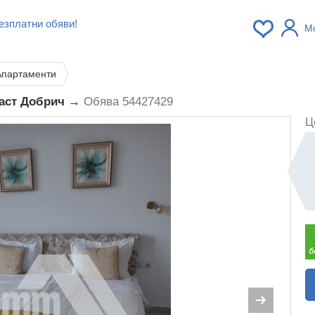
езплатни обяви!
М
Апартаменти
ласт Добрич →
Обява 54427429
Ц