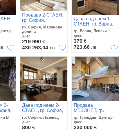
Продава 2-СТАЕН,
ТАЕН,
Дава под наем 1-
гр. София,
СТАЕН, гр. Варна,
Малинова долина
гр. София, Малинова
Левски 1
Център
гр. Варна, Левски 1
долина
днес
днес
370
219 990
€
€
723,66
лв
430 263,04
лв
лв
м 2-
Дава под наем 2-
Продава
офия,
СТАЕН, гр. София,
МЕЗОНЕТ, гр.
Лозенец
Пловдив, Център
ски В
гр. София, Лозенец
гр. Пловдив, Център
днес
днес
800
230 000
€
€