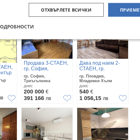
ОТХВЪРЛЕТЕ ВСИЧКИ
ПРИЕМЕ
ПОДРОБНОСТИ
Продава 3-СТАЕН,
Дава под наем 2-
ТАЕН,
гр. София,
СТАЕН, гр.
ентър
Триъгълника
Пловдив,
гр. София,
гр. Пловдив,
Младежки Хълм
тър
Триъгълника
Младежки Хълм
днес
днес
200 000
540
€
€
лв
391 166
1 056,15
лв
лв