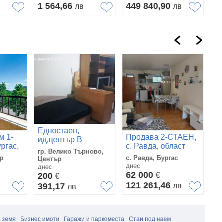
1 564,66
449 840,90
лв
лв
Едностаен,
м 1-
Продава 2-СТАЕН,
П
ид,център В
ргас,
с. Равда, област
гр
Търново, до парк
гр. Велико Търново,
Бургас
п
Марно поле
ур
с. Равда, Бургас
гр
Център
днес
дн
днес
62 000
1
200
€
€
121 261,46
2
391,17
лв
лв
 земя
Бизнес имоти
Гаражи и паркоместа
Стаи под наем