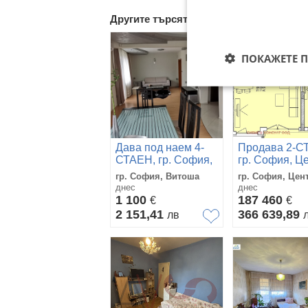
Другите търсят също
ПОКАЖЕТЕ 
Дава под наем 4-
Продава 2-С
СТАЕН, гр. София,
гр. София, Ц
Витоша
гр. София, Витоша
гр. София, Цен
днес
днес
1 100
187 460
€
€
2 151,41
366 639,89
лв