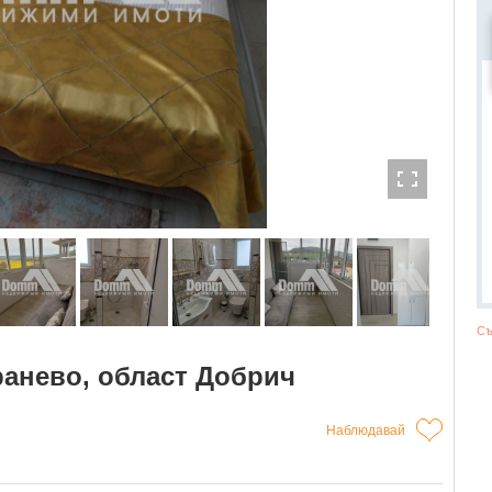
Съ
ранево, област Добрич
Наблюдавай