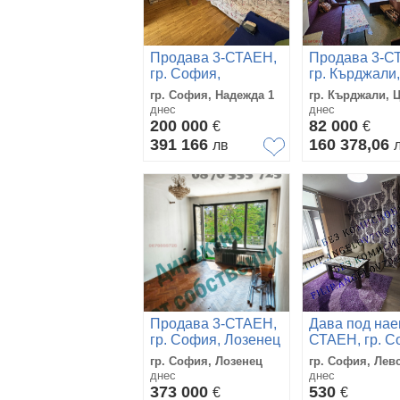
Продава 3-СТАЕН,
Продава 3-С
гр. София,
гр. Кърджали,
Надежда 1
Център
гр. София, Надежда 1
гр. Кърджали, 
днес
днес
200 000
82 000
€
€
391 166
160 378,06
лв
Продава 3-СТАЕН,
Дава под нае
гр. София, Лозенец
СТАЕН, гр. С
Левски В
гр. София, Лозенец
гр. София, Лев
днес
днес
373 000
530
€
€