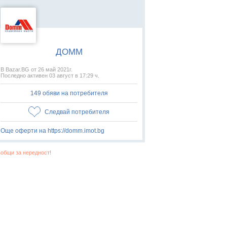
ДОММ
В Bazar.BG от 26 май 2021г.
Последно активен 03 август в 17:29 ч.
149 обяви на потребителя
Следвай потребителя
Още оферти на https://domm.imot.bg
общи за нередност!