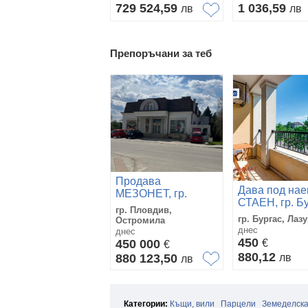
729 524,59
1 036,59
лв
лв
Препоръчани за теб
Продава
Дава под нае
МЕЗОНЕТ, гр.
СТАЕН, гр. Бу
Пловдив,
гр. Пловдив,
Лазур
Остромила
гр. Бургас, Лаз
Остромила
днес
днес
450
450 000
€
€
880,12
880 123,50
лв
лв
Категории:
Къщи, вили
Парцели
Земеделска