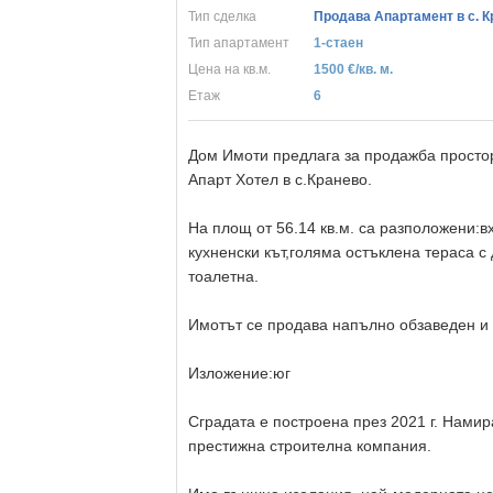
Тип сделка
Продава Апартамент в с. К
Тип апартамент
1-стаен
Цена на кв.м.
1500 €/кв. м.
Eтаж
6
Дом Имоти предлага за продажба простор
Aпapт Xoтeл в с.Кранево.
На площ от 56.14 кв.м. са разположени:в
кухненски кът,голяма остъклена тераса с 
тоалетна.
Имотът се продава напълно обзаведен и 
Изложение:юг
Сградата е построена пpeз 2021 г. Намир
престижна cтpoитeлнa кoмпaния.