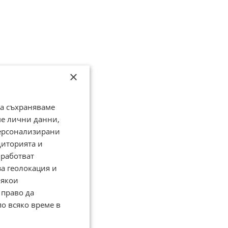
×
да съхраняваме
ме лични данни,
персонализирани
диторията и
работват
за геолокация и
Някои
 право да
по всяко време в