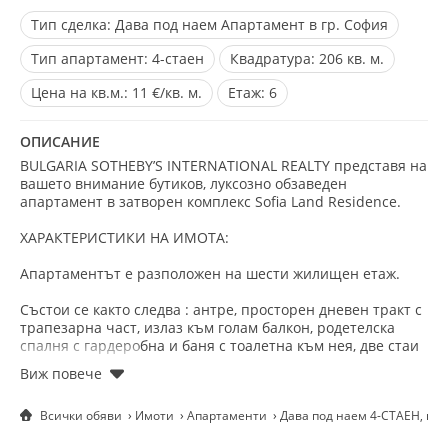
Тип сделка:
Дава под наем Апартамент в гр. София
Тип апартамент:
4-стаен
Квадратура:
206 кв. м.
Цена на кв.м.:
11 €/кв. м.
Eтаж:
6
ОПИСАНИЕ
BULGARIA SOTHEBY’S INTERNATIONAL REALTY представя на
вашето внимание бутиков, луксозно обзаведен
апартамент в затворен комплекс Sofia Land Residence.
ХАРАКТЕРИСТИКИ НА ИМОТА:
Апартаментът е разположен на шести жилищен етаж.
Състои се както следва : антре, просторен дневен тракт с
трапезарна част, излаз към голам балкон, родетелска
спалня с гардеробна и баня с тоалетна към нея, две стаи
с общ балкон, втора баня с тоалетна.
ПРЕДИМСТВА НА ИМОТА:
Всички обяви
Имоти
Апартаменти
Дава под наем 4-СТАЕН, гр.
Чудесна локация в кв.Лозенец. В близост се намират