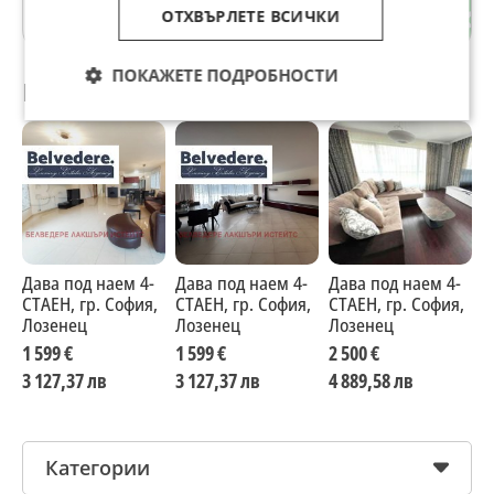
ОТХВЪРЛЕТЕ ВСИЧКИ
гр. София
ПОКАЖЕТЕ ПОДРОБНОСТИ
Препоръчани за теб
Дава под наем 4-
Дава под наем 4-
Дава под наем 4-
Д
СТАЕН, гр. София,
СТАЕН, гр. София,
СТАЕН, гр. София,
С
Лозенец
Лозенец
Лозенец
Л
1 599 €
1 599 €
2 500 €
1
3 127,37 лв
3 127,37 лв
4 889,58 лв
2
Категории