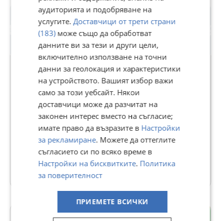
Възможни огледи от 15.05.2026 г.
аудиторията и подобряване на
услугите.
Доставчици от трети страни
Реф. 5716
(183)
може също да обработват
данните ви за тези и други цели,
включително използване на точни
данни за геолокация и характеристики
на устройството. Вашият избор важи
БЪЛГАРИЯ СОТБИС
само за този уебсайт. Някои
ИНТЕРНЕШЪНЪЛ РИЪЛТИ
доставчици може да разчитат на
законен интерес вместо на съгласие;
В Bazar.BG от 11 септември 2013г.
имате право да възразите в
Настройки
Последно активен днес в 04:33 ч.
за рекламиране
. Можете да оттеглите
съгласието си по всяко време в
484 Обяви
Настройки на бисквитките
.
Политика
Още оферти на https://bulgariasir.imot.bg
за поверителност
ПРИЕМЕТЕ ВСИЧКИ
Лозенец