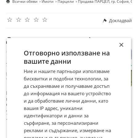
Всички обяви
Имоти
Парцели
Продава ПАРЦЕЛ, гр. София, Сл
Минимум 20% озеленяване с висока дървесна
растителност
☆
☆
☆
☆
☆
Допуска се изграждане на:
Докладвай
складови и производствени бази
сервизи и работилници
офиси и административни сгради
Другите търсят също
търговски обекти
×
жилищни сгради и общежития за персонал
Отговорно използване на
заведения, магазини и обслужващи обекти
вашите данни
В имота към момента няма партиди за ток и вода.
Ние и нашите партньори използваме
Парцелът се намира на около 200 метра от спирка на
бисквитки и подобни технологии, за
автобус 9, в близост до складове, борса Булгарплод,
Кауфланд Слатина и основни пътни артерии, което
да съхраняваме и получаваме достъп
осигурява отлична комуникация и лесен достъп.
Продава ПАРЦЕЛ,
Продава ПАРЦЕЛ,
Продава ПАРЦЕЛ,
П
до информация на вашето устройство
гр. София,
гр. София,
гр. София,
г
и да обработваме лични данни, като
Имотът е изключително подходящ както за развиване на
Слатина
Слатина
Слатина
С
собствен бизнес, така и за инвестиционен проект с висок
вашия IP адрес, уникални
799 750 €
38 000 €
1 004 920 €
1
потенциал.
идентификатори и данни за
1 564 175,04 лв
74 321,54 лв
1 965 452,68 лв
2
сърфиране, за персонализирани
С нас, вашето търсене на имот завършва с усмивка.
реклами и съдържание, измерване на
За оглед на този и други атрактивни имоти, не се
реклами и съдържание, анализ на