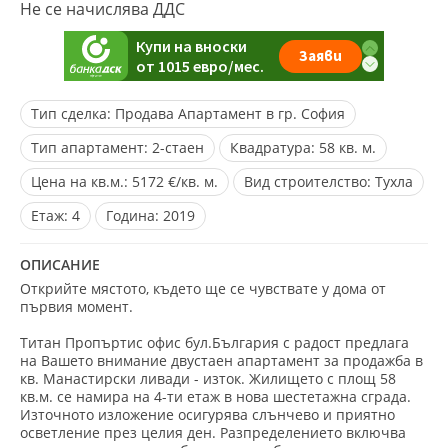
Не се начислява ДДС
Тип сделка:
Продава Апартамент в гр. София
Тип апартамент:
2-стаен
Квадратура:
58 кв. м.
Цена на кв.м.:
5172 €/кв. м.
Вид строителство:
Тухла
Eтаж:
4
Година:
2019
ОПИСАНИЕ
Открийте мястото, където ще се чувствате у дома от
първия момент.
Титан Пропъртис офис бул.България с радост предлага
на Вашето внимание двустаен апартамент за продажба в
кв. Манастирски ливади - изток. Жилището с площ 58
кв.м. се намира на 4-ти етаж в нова шестетажна сграда.
Източното изложение осигурява слънчево и приятно
осветление през целия ден. Разпределението включва