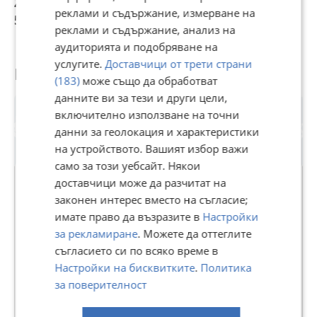
295 000 €
282 000 €
265 000 €
2
сайта.
реклами и съдържание, измерване на
Реф. номер: 2108864.
576 969,85 лв
551 544,06 лв
518 294,95 лв
5
реклами и съдържание, анализ на
аудиторията и подобряване на
услугите.
Доставчици от трети страни
Потребител
(183)
може също да обработват
данните ви за тези и други цели,
включително използване на точни
данни за геолокация и характеристики
на устройството. Вашият избор важи
само за този уебсайт. Някои
доставчици може да разчитат на
законен интерес вместо на съгласие;
ТИТАН ПРОПЪРТИС ПРОДАЖБИ
имате право да възразите в
Настройки
за рекламиране
. Можете да оттеглите
В Bazar.BG от 30 март 2024г.
съгласието си по всяко време в
Последно активен вчера в 18:09 ч.
Настройки на бисквитките
.
Политика
234 Обяви
за поверителност
Още оферти на https://titanteam.imot.bg