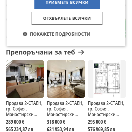
ПРИЕМЕТЕ ВСИЧКИ
ОТХВЪРЛЕТЕ ВСИЧКИ
Манастирски ливади
гр. София
ПОКАЖЕТЕ ПОДРОБНОСТИ
Препоръчани за теб
Продава 2-СТАЕН,
Продава 2-СТАЕН,
Продава 2-СТАЕН,
П
гр. София,
гр. София,
гр. София,
г
Манастирски
Манастирски
Манастирски
М
ливади
ливади
ливади
л
289 000 €
318 000 €
295 000 €
2
565 234,87 лв
621 953,94 лв
576 969,85 лв
5