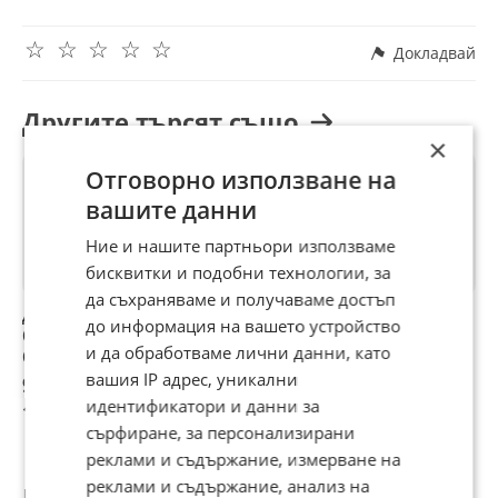
дизайн холна маса, спален комплект и др., подходящо
допълнени с модорен текстил и осветление. Пълно
☆
☆
☆
☆
☆
оборудване ! Електроуреди- високклас, в гаранция-
Докладвай
пералня, сушилня, миалня, хладилник, абсорбатор,
вградена керамична печка. Жилището е с хубави гледки,
а добрите отстояния от съседните сгради осигуряват
Другите търсят също
спокойна и комфортна среда на живот ! Изложение- юг и
×
запад ! Отопление- централен ТЕЦ, голям инвенторен
климатик Мицубиши. За
Отговорно използване на
вашите данни
контакти: 0894419037
Ние и нашите партньори използваме
бисквитки и подобни технологии, за
да съхраняваме и получаваме достъп
Дава под наем 3-
Дава под наем 3-
Дава под наем 3-
Д
до информация на вашето устройство
СТАЕН, гр. София,
СТАЕН, гр. София,
СТАЕН, гр. София,
С
и да обработваме лични данни, като
Студентски град
Студентски град
Студентски град
С
вашия IP адрес, уникални
900 €
920 €
900 €
9
идентификатори и данни за
1 760,25 лв
1 799,36 лв
1 760,25 лв
1
сърфиране, за персонализирани
реклами и съдържание, измерване на
реклами и съдържание, анализ на
Потребител