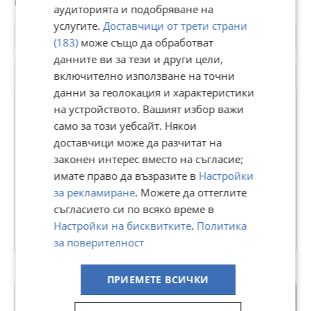
аудиторията и подобряване на
услугите.
Доставчици от трети страни
(183)
може също да обработват
данните ви за тези и други цели,
включително използване на точни
данни за геолокация и характеристики
на устройството. Вашият избор важи
само за този уебсайт. Някои
ИНВЕСТ ПРОПЪРТИС
доставчици може да разчитат на
законен интерес вместо на съгласие;
В Bazar.BG от 11 септември 2013г.
имате право да възразите в
Настройки
Последно активен вчера в 22:13 ч.
за рекламиране
. Можете да оттеглите
138 Обяви
съгласието си по всяко време в
Настройки на бисквитките
.
Политика
Още оферти на https://iproperties.imot.bg
за поверителност
ПРИЕМЕТЕ ВСИЧКИ
Студентски град