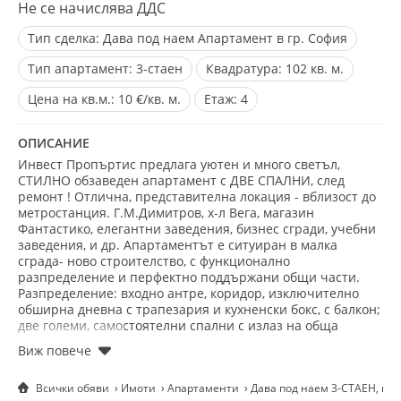
Не се начислява ДДС
Тип сделка:
Дава под наем Апартамент в гр. София
Тип апартамент:
3-стаен
Квадратура:
102 кв. м.
Цена на кв.м.:
10 €/кв. м.
Eтаж:
4
ОПИСАНИЕ
Инвест Пропъртис предлага уютен и много светъл,
СТИЛНО обзаведен апартамент с ДВЕ СПАЛНИ, след
ремонт ! Отлична, представителна локация - вблизост до
метростанция. Г.М.Димитров, х-л Вега, магазин
Фантастико, елегантни заведения, бизнес сгради, учебни
заведения, и др. Апартаментът е ситуиран в малка
сграда- ново строителство, с функционално
разпределение и перфектно поддържани общи части.
Разпределение: входно антре, коридор, изключително
обширна дневна с трапезария и кухненски бокс, с балкон;
две големи, самостоятелни спални с излаз на обща
тераса, баня с тоалетна, отделно- санитарен възел.
Апартаментът е прецизно завършен с качествени
материали и се отдава напълно обзаведен, - масивна
Всички обяви
Имоти
Апартаменти
Дава под наем 3-СТАЕН, гр.
мека мебел- разтегателен диван, нова, с оригинален