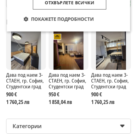
гр. София
ОТХВЪРЛЕТЕ ВСИЧКИ
ПОКАЖЕТЕ ПОДРОБНОСТИ
Препоръчани за теб
Дава под наем 3-
Дава под наем 3-
Дава под наем 3-
Д
СТАЕН, гр. София,
СТАЕН, гр. София,
СТАЕН, гр. София,
С
Студентски град
Студентски град
Студентски град
С
900 €
950 €
900 €
7
1 760,25 лв
1 858,04 лв
1 760,25 лв
1
Категории