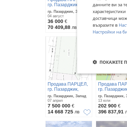
данните ви за т
гр. Пазарджик,
гр. Пазарджик
Запад
Запад
характеристики 
гр. Пазарджик, Запад
гр. Пазарджик, 
04 август
01 юли
доставчици може
36 000
69 536
€
€
възразите в
Нас
70 409,88
136 000,59
лв
Настройки на б
ПОКАЖЕТЕ 
Продава ПАРЦЕЛ,
Продава ПА
гр. Пазарджик,
гр. Пазарджик
Запад
Запад
гр. Пазарджик, Запад
гр. Пазарджик, 
07 април
13 юли
7 500 000
202 900
€
€
14 668 725
396 837,91
лв