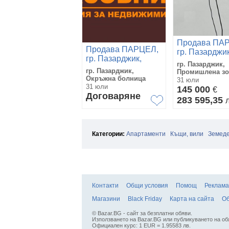
Продава ПА
Продава ПАРЦЕЛ,
гр. Пазарджик
гр. Пазарджик,
Промишлена 
гр. Пазарджик,
Окръжна болница
гр. Пазарджик,
Промишлена зо
Окръжна болница
31 юли
31 юли
145 000
€
Договаряне
283 595,35
Категории:
Апартаменти
Къщи, вили
Земеде
Контакти
Общи условия
Помощ
Реклама
Магазини
Black Friday
Карта на сайта
Об
© Bazar.BG - сайт за безплатни обяви.
Използването на Bazar.BG или публикуването на об
Официален курс: 1 EUR = 1.95583 лв.