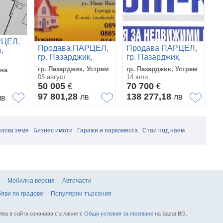
П
РЦЕЛ,
гр
Продава ПАРЦЕЛ,
Продава ПАРЦЕЛ,
,
П
гр
гр. Пазарджик,
гр. Пазарджик,
зона
И
Пр
Устрем
Устрем
гр. Пазарджик, Устрем
гр. Пазарджик, Устрем
на
Из
05 август
14 юли
02
50 005
70 700
€
€
2
97 801,28
138 277,18
лв
лв
4
лв
лска земя
Бизнес имоти
Гаражи и паркоместа
Стаи под наем
Мобилна версия
Авточасти
яви по градове
Популярни търсения
ява в сайта означава съгласие с
Общи условия за ползване
на Bazar.BG.