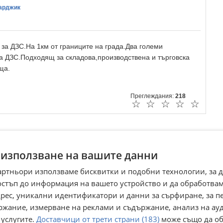
зарджик
 за ДЗС.На 1км от границите на града.Два големи
на ДЗС.Подходящ за складова,производствена и търговска
ща.
Преглеждания:
218
☆
☆
☆
☆
☆
 използване на вашите данни
артньори използваме бисквитки и подобни технологии, за 
остъп до информация на вашето устройство и да обработва
адрес, уникални идентификатори и данни за сърфиране, за 
ржание, измерване на реклами и съдържание, анализ на ау
 услугите.
Доставчици от трети страни (183)
може също да об
РЦЕЛ,
Продава ПАРЦЕЛ,
Продава ПАРЦЕЛ,