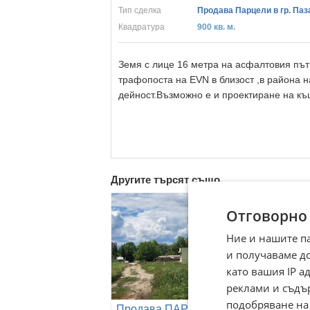
Тип сделка
Продава Парцели в гр. Па
Квадратура
900 кв. м.
Земя с лице 16 метра на асфалтовия път
трафопоста на EVN в близост ,в района 
дейност.Възможно е и проектиране на къ
Другите търсят също
Отговорно
Ние и нашите п
и получаваме д
като вашия IP 
реклами и съдъ
подобряване на
Продава ПАРЦЕЛ,
Продава ПА