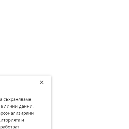
×
да съхраняваме
ме лични данни,
персонализирани
диторията и
работват