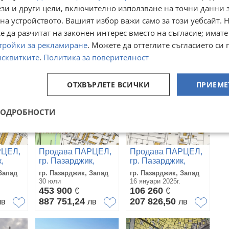
ези и други цели, включително използване на точни данни 
,
гр. Пазарджик,
гр. Пазарджик,
Запад
Запад
на устройството. Вашият избор важи само за този уебсайт. 
Запад
гр. Пазарджик, Запад
гр. Пазарджик, Запад
28 юли
05 август
 да разчитат на законен интерес вместо на съгласие; имате
29 000
454 000
€
€
тройки за рекламиране
. Можете да оттеглите съгласието си 
56 719,07
887 946,82
лв
лв
лв
исквитките
.
Политика за поверителност
ОТХВЪРЛЕТЕ ВСИЧКИ
ПРИЕМЕ
ПОДРОБНОСТИ
РЦЕЛ,
Продава ПАРЦЕЛ,
Продава ПАРЦЕЛ,
,
гр. Пазарджик,
гр. Пазарджик,
Запад
Запад
Запад
гр. Пазарджик, Запад
гр. Пазарджик, Запад
30 юли
16 януари 2025г.
453 900
106 260
€
€
887 751,24
207 826,50
лв
лв
лв