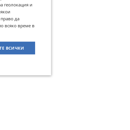
за геолокация и
Някои
 право да
по всяко време в
ТЕ ВСИЧКИ