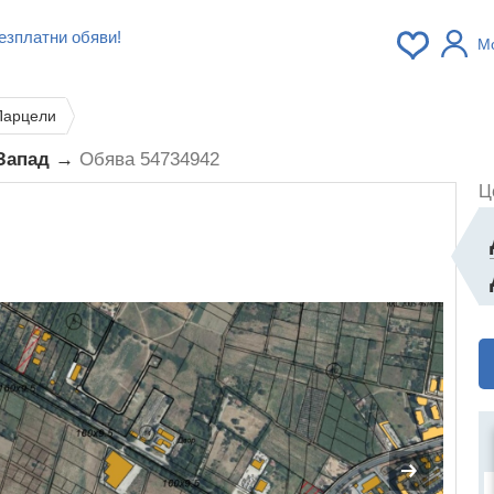
езплатни обяви!
М
Парцели
 Запад →
Обява 54734942
Ц