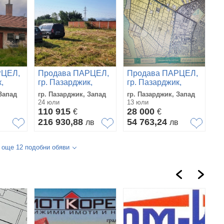
РЦЕЛ,
Продава ПАРЦЕЛ,
Продава ПАРЦЕЛ,
,
гр. Пазарджик,
гр. Пазарджик,
Запад
Запад
Запад
гр. Пазарджик, Запад
гр. Пазарджик, Запад
24 юли
13 юли
110 915
28 000
€
€
216 930,88
54 763,24
в
лв
лв
 още 12 подобни обяви