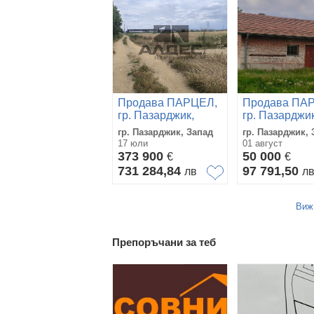
Продава ПАРЦЕЛ,
Продава ПА
гр. Пазарджик,
гр. Пазарджик
Запад
Запад
гр. Пазарджик, Запад
гр. Пазарджик, 
17 юли
01 август
373 900
50 000
€
€
731 284,84
97 791,50
лв
л
Виж
Препоръчани за теб