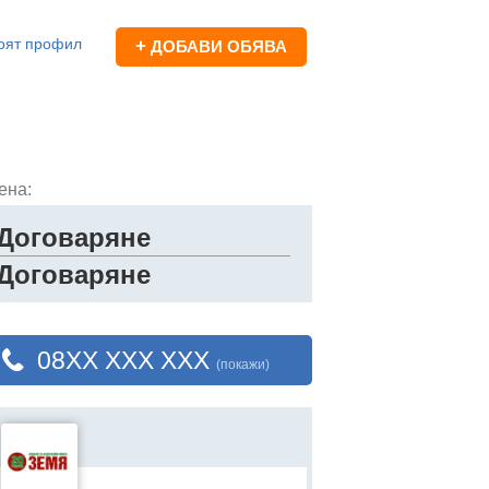
оят профил
+
ДОБАВИ ОБЯВА
ена:
Договаряне
Договаряне
08XX XXX XXX
(покажи)