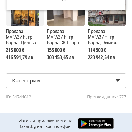
Продава
Продава
Продава
П
МАГАЗИН, гр.
МАГАЗИН, гр.
МАГАЗИН, гр.
М
Варна, Център
Варна, ЖП Гара
Варна, Зимно
В
кино Тракия
к
213 000 €
155 000 €
114 500 €
2
416 591,79 лв
303 153,65 лв
223 942,54 лв
4
Категории
ID: 54744612
Преглеждания: 277
Изтегли приложението на
Bazar.bg на твоя телефон