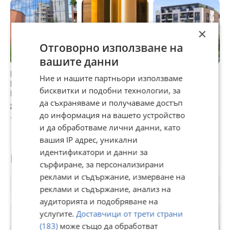
×
Отговорно използване на
вашите данни
Продава
Продава
Продава
П
Ние и нашите партньори използваме
МАГАЗИН, гр.
МАГАЗИН, гр.
МАГАЗИН, гр.
М
бисквитки и подобни технологии, за
Пловдив,
Пловдив, Христо
Пловдив,
П
да съхраняваме и получаваме достъп
Каменица 1
Смирненски
Беломорски
Б
81 900 €
155 052 €
337 574,17 €
2
до информация на вашето устройство
160 182,48 лв
303 255,35 лв
660 237,69 лв
4
и да обработваме лични данни, като
вашия IP адрес, уникални
идентификатори и данни за
Потребител
сърфиране, за персонализирани
реклами и съдържание, измерване на
реклами и съдържание, анализ на
аудиторията и подобряване на
услугите.
Доставчици от трети страни
(183)
може също да обработват