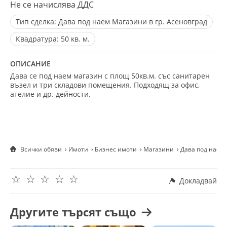
Не се начислява ДДС
Тип сделка:
Дава под наем Магазини в гр. Асеновград
Квадратура:
50 кв. м.
ОПИСАНИЕ
Дава се под наем магазин с площ 50кв.м. със санитарен
възел и три складови помещения. Подходящ за офис,
ателие и др. дейности.
Всички обяви
Имоти
Бизнес имоти
Магазини
Дава под наем 
☆
☆
☆
☆
☆
Докладвай
Другите търсят също