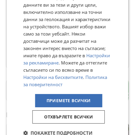
данните ви за тези и други цели,
включително използване на точни
ИМОТНА ТОЧКА - АСЕНОВГРАД
данни за геолокация и характеристики
на устройството. Вашият избор важи
В Bazar.BG от 30 декември 2021г.
само за този уебсайт. Някои
Последно активен днес в 01:29 ч.
доставчици може да разчитат на
56 Обяви
законен интерес вместо на съгласие;
имате право да възразите в
Настройки
Още оферти на https://propertypoint.imot.bg
за рекламиране
. Можете да оттеглите
съгласието си по всяко време в
Настройки на бисквитките
.
Политика
за поверителност
гр. Асеновград
Пловдив
ПРИЕМЕТЕ ВСИЧКИ
Препоръчани за теб
ОТХВЪРЛЕТЕ ВСИЧКИ
ПОКАЖЕТЕ ПОДРОБНОСТИ