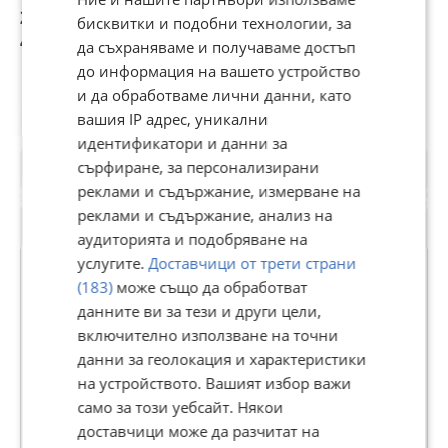
207 500 €
197 938 €
192 000 €
2
бисквитки и подобни технологии, за
405 834,73 лв
387 133,08 лв
375 519,36 лв
4
да съхраняваме и получаваме достъп
до информация на вашето устройство
и да обработваме лични данни, като
Потребител
вашия IP адрес, уникални
идентификатори и данни за
сърфиране, за персонализирани
реклами и съдържание, измерване на
реклами и съдържание, анализ на
аудиторията и подобряване на
услугите.
Доставчици от трети страни
(183)
може също да обработват
данните ви за тези и други цели,
ИНВЕСТ ПРОПЪРТИС
включително използване на точни
В Bazar.BG от 11 септември 2013г.
данни за геолокация и характеристики
Последно активен днес в 12:49 ч.
на устройството. Вашият избор важи
само за този уебсайт. Някои
137 Обяви
доставчици може да разчитат на