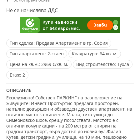
Промотирана обява
Не се начислява ДДС
Тип сделка:
Продава Апартамент в гр. София
Тип апартамент:
2-стаен
Квадратура:
64 кв. м.
Цена на кв.м.:
2969 €/кв. м.
Вид строителство:
Тухла
Eтаж:
2
ОПИСАНИЕ
Ексклузивно! Собствен ПАРКИНГ на разположение на
живущите! Инвест Пропъртис предлага просторен,
напълно довършен и обзаведен двустаен апартамент, на
отлично място за живеене. Малка, тиха улица до
Симеоновско шосе, срещу посолствата. Мястото е с
отлични комуникации - на 200 метра от спирки на
градски транспорт, бърз достъп до новия бул.Филип
Кутев, детски градини, училища, на 10 мин. пешеходно