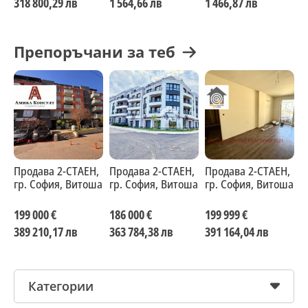
318 800,29 лв
1 564,66 лв
1 466,87 лв
9
Препоръчани за теб
Продава 2-СТАЕН,
Продава 2-СТАЕН,
Продава 2-СТАЕН,
П
гр. София, Витоша
гр. София, Витоша
гр. София, Витоша
г
199 000 €
186 000 €
199 999 €
1
389 210,17 лв
363 784,38 лв
391 164,04 лв
3
Категории