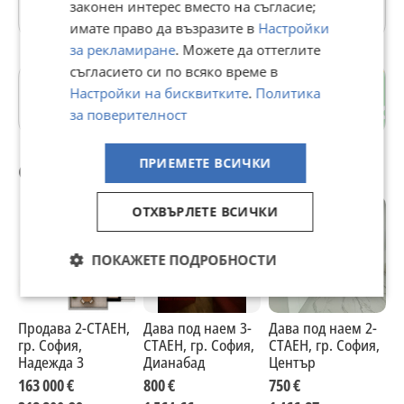
Още оферти на https://iproperties.imot.bg
законен интерес вместо на съгласие;
имате право да възразите в
Настройки
за рекламиране
. Можете да оттеглите
съгласието си по всяко време в
Витоша
Настройки на бисквитките
.
Политика
гр. София
за поверителност
ПРИЕМЕТЕ ВСИЧКИ
Още от продавача
ОТХВЪРЛЕТЕ ВСИЧКИ
ПОКАЖЕТЕ ПОДРОБНОСТИ
Продава 2-СТАЕН,
Дава под наем 3-
Дава под наем 2-
Д
гр. София,
СТАЕН, гр. София,
СТАЕН, гр. София,
С
Надежда 3
Дианабад
Център
Б
163 000 €
800 €
750 €
5