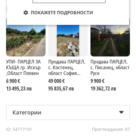
Препоръчани за теб
ПОКАЖЕТЕ ПОДРОБНОСТИ
УПИ- ПАРЦЕЛ ЗА
Продава ПАРЦЕЛ,
Продава ПАРЦЕЛ,
П
КЪЩА гр. Искър
с. Костенец,
с. Писанец, област
г
,Област Плевен
област София
Русе
А
област
6 900 €
49 000 €
9 900 €
2
13 495,23 лв
95 835,67 лв
19 362,72 лв
4
Категории
ID: 54777191
Преглеждания: 87