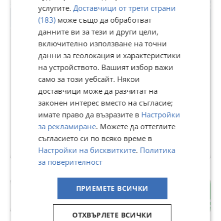
услугите.
Доставчици от трети страни
(183)
може също да обработват
данните ви за тези и други цели,
включително използване на точни
данни за геолокация и характеристики
АДРЕС НЕДВИЖИМИ ИМОТИ -
на устройството. Вашият избор важи
КАНТОРА ЕЛЕНА
само за този уебсайт. Някои
доставчици може да разчитат на
В Bazar.BG от 11 септември 2013г.
законен интерес вместо на съгласие;
Последно активен днес в 11:05 ч.
имате право да възразите в
Настройки
103 Обяви
за рекламиране
. Можете да оттеглите
съгласието си по всяко време в
Още оферти на https://addresselena.imot.bg
Настройки на бисквитките
.
Политика
за поверителност
ПРИЕМЕТЕ ВСИЧКИ
гр. Елена
Велико Търново
ОТХВЪРЛЕТЕ ВСИЧКИ