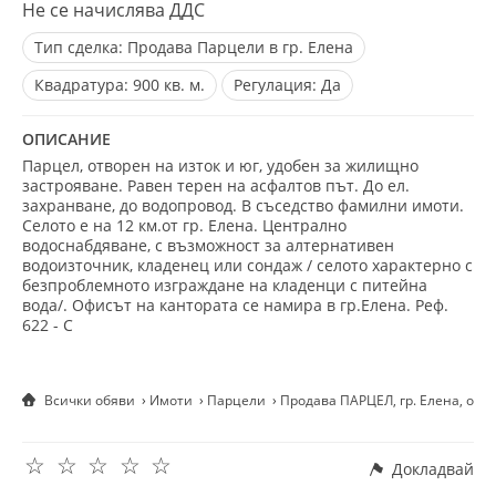
Не се начислява ДДС
Тип сделка:
Продава Парцели в гр. Елена
Квадратура:
900 кв. м.
Регулация:
Да
ОПИСАНИЕ
Парцел, отворен на изток и юг, удобен за жилищно
застрояване. Равен терен на асфалтов път. До ел.
захранване, до водопровод. В съседство фамилни имоти.
Селото е на 12 км.от гр. Елена. Централно
водоснабдяване, с възможност за алтернативен
водоизточник, кладенец или сондаж / селото характерно с
безпроблемното изграждане на кладенци с питейна
вода/. Офисът на кантората се намира в гр.Елена. Реф.
622 - С
Всички обяви
Имоти
Парцели
Продава ПАРЦЕЛ, гр. Елена, обл
☆
☆
☆
☆
☆
Докладвай