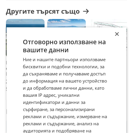
Другите търсят също
×
Отговорно използване на
вашите данни
Ние и нашите партньори използваме
Продава ПАРЦЕЛ,
Продава ПАРЦЕЛ,
ПРОДАВАМ
П
бисквитки и подобни технологии, за
с. Лозенец, област
Извън страната,
г
Бургас
да съхраняваме и получаваме достъп
област Извън
о
страната
2 680 000 €
до информация на вашето устройство
230 000 €
46 999 €
6
и да обработваме лични данни, като
5 241 624,40 лв
449 840,90 лв
91 922,05 лв
1
вашия IP адрес, уникални
идентификатори и данни за
сърфиране, за персонализирани
Потребител
реклами и съдържание, измерване на
реклами и съдържание, анализ на
аудиторията и подобряване на