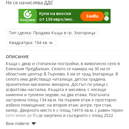
Не се начислява ДДС
Тип сделка:
Продава Къща в гр. Златарица
Квадратура:
104 кв. м.
ОПИСАНИЕ
Къща с двор и стопански постройки, в живописно село в
Еленския Предбалкан. Селото се намира на 30 км от
областния център В.Търново, 6 км от град Златарица. В
селото има действащо читалище, детска градина,
хранителни магазини, винарна. Достъп по улица с
асфалтова настилка. Къщата е масивна, с носещи
каменни и тухлени зидове, на два етажа. Разгъната
застроена площ 134 кв.м. На първия етаж е просторно
избено помещение; на втория етаж: антре, три стаи,
килер. Дворното място е с площ 14916 кв.м, с равен терен
като може да бъде закупено и съседното с площ 2522
кв.м. Изградени са навес, лятна кухня, стопански
постройки. Офисът на кантората се намира в гр. Елена.