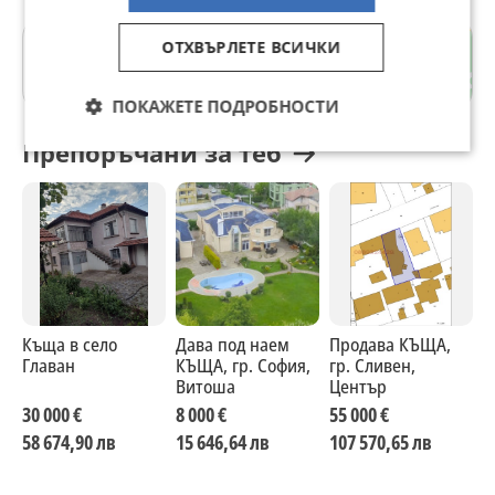
ОТХВЪРЛЕТЕ ВСИЧКИ
гр. Златарица
Велико Търново
ПОКАЖЕТЕ ПОДРОБНОСТИ
Препоръчани за теб
Къща в село
Дава под наем
Продава КЪЩА,
М
Главан
КЪЩА, гр. София,
гр. Сливен,
с
Витоша
Център
1
30 000 €
8 000 €
55 000 €
2
58 674,90 лв
15 646,64 лв
107 570,65 лв
4