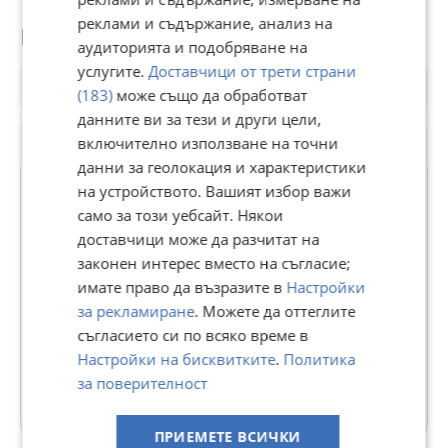
реклами и съдържание, анализ на
Потребител
аудиторията и подобряване на
услугите.
Доставчици от трети страни
(183)
може също да обработват
данните ви за тези и други цели,
включително използване на точни
данни за геолокация и характеристики
на устройството. Вашият избор важи
само за този уебсайт. Някои
АДРЕС НЕДВИЖИМИ ИМОТИ -
доставчици може да разчитат на
законен интерес вместо на съгласие;
КАНТОРА ЕЛЕНА
имате право да възразите в
Настройки
В Bazar.BG от 11 септември 2013г.
за рекламиране
. Можете да оттеглите
Последно активен днес в 11:05 ч.
съгласието си по всяко време в
Настройки на бисквитките
.
Политика
103 Обяви
за поверителност
Още оферти на https://addresselena.imot.bg
ПРИЕМЕТЕ ВСИЧКИ