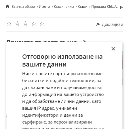
Реф. 623-С.
Всички обяви
Имоти
Къщи, вили
Къщи
Продава КЪЩА, гр. Зл
☆
☆
☆
☆
☆
Докладвай
Другите търсят също
×
Отговорно използване на
вашите данни
Ние и нашите партньори използваме
бисквитки и подобни технологии, за
да съхраняваме и получаваме достъп
Продава КЪЩА,
Продава КЪЩА,
Къща в с.Железна
П
до информация на вашето устройство
гр. Варна, м-т
гр. Божурище,
Б
и да обработваме лични данни, като
Зеленика
област София
Р
вашия IP адрес, уникални
област
690 000 €
345 000 €
185 000 €
4
идентификатори и данни за
1 349 522,70 лв
674 761,35 лв
361 828,55 лв
8
сърфиране, за персонализирани
реклами и съдържание, измерване на