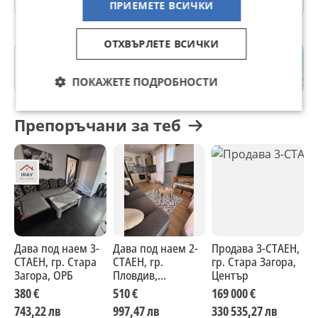
ПРИЕМЕТЕ ВСИЧКИ
ОТХВЪРЛЕТЕ ВСИЧКИ
гр. Асеновград
Пловдив
ПОКАЖЕТЕ ПОДРОБНОСТИ
Препоръчани за теб
Дава под наем 3-
Дава под наем 2-
Продава 3-СТАЕН,
П
СТАЕН, гр. Стара
СТАЕН, гр.
гр. Стара Загора,
г
Загора, ОРБ
Пловдив,
Център
Ю
Кършияка
380 €
510 €
169 000 €
8
743,22 лв
997,47 лв
330 535,27 лв
1