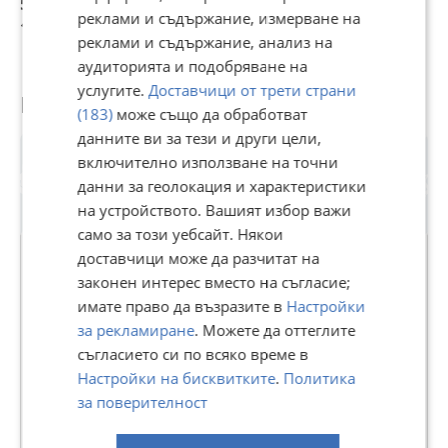
530 €
309 500 €
600 €
2
реклами и съдържание, измерване на
1 036,59 лв
605 329,39 лв
1 173,50 лв
4
реклами и съдържание, анализ на
аудиторията и подобряване на
услугите.
Доставчици от трети страни
Потребител
(183)
може също да обработват
данните ви за тези и други цели,
включително използване на точни
данни за геолокация и характеристики
на устройството. Вашият избор важи
само за този уебсайт. Някои
доставчици може да разчитат на
законен интерес вместо на съгласие;
ИМОТНА ТОЧКА - АСЕНОВГРАД
имате право да възразите в
Настройки
за рекламиране
. Можете да оттеглите
В Bazar.BG от 30 декември 2021г.
съгласието си по всяко време в
Последно активен днес в 01:27 ч.
Настройки на бисквитките
.
Политика
56 Обяви
за поверителност
Още оферти на https://propertypoint.imot.bg