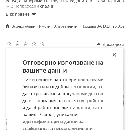
бонус, с панорамен изглед към Родопите и Стара планина
🔹 2 непреходни спални
🔹 Санитарен възел
Състояние:
✅ Стени шпакловани (готови за нанасяне на латекс)
Всички обяви
Имоти
Апартаменти
Продава 3-СТАЕН, гр. Асено
✅ Вътрешна топлоизолация на таваните
✅ ПВЦ дограма, стъклопакет
✅ Подове циментова замазка
☆
☆
☆
☆
☆
✅ Прекарана инсталация за газификация
Докладвай
✅ Тераси с гранитогрес
×
Сградата е с:
🔒 Ограничен достъп
Другите търсят също
Отговорно използване на
⬆️ Хидравличен асансьор и модерни общи части
🏡 Местоположение:
вашите данни
Комуникативен и предпочитан район на гр. Асеновград,
близо до гарата.
Ние и нашите партньори използваме
✨ Идеален избор за семейно жилище или инвестиция в
бисквитки и подобни технологии, за
един от най-добрите райони на гр. Асеновград.
да съхраняваме и получаваме достъп
до информация на вашето устройство
и да обработваме лични данни, като
Дава под наем 2-
Продава 3-СТАЕН,
Дава под наем 3-
П
вашия IP адрес, уникални
СТАЕН, гр.
гр. Варна, Победа
СТАЕН, гр.
г
идентификатори и данни за
Пловдив,
Пловдив, Южен
сърфиране, за персонализирани
Кършияка