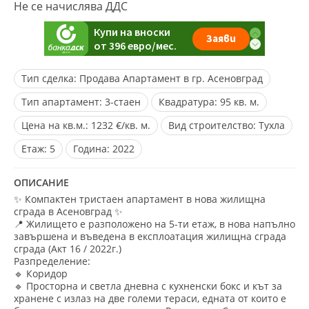
Не се начислява ДДС
Тип сделка:
Продава Апартамент в гр. Асеновград
Тип апартамент:
3-стаен
Квадратура:
95 кв. м.
Цена на кв.м.:
1232 €/кв. м.
Вид строителство:
Тухла
Eтаж:
5
Година:
2022
ОПИСАНИЕ
✨ Компактен тристаен апартамент в нова жилищна
сграда в Асеновград ✨
📍 Жилището е разположено на 5-ти етаж, в нова напълно
завършена и въведена в експлоатация жилищна сграда
сграда (Акт 16 / 2022г.)
Разпределение:
🔹 Коридор
🔹 Просторна и светла дневна с кухненски бокс и кът за
хранене с излаз на две големи тераси, едната от които е