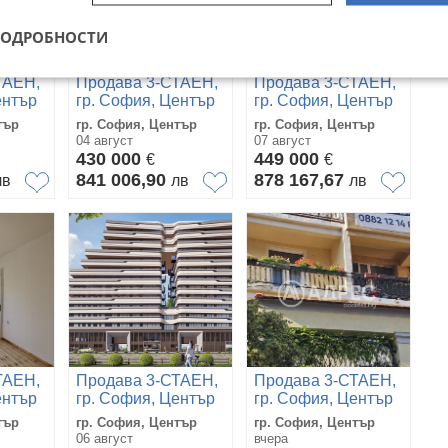
ПОДРОБНОСТИ
ТАЕН,
Продава 3-СТАЕН,
Продава 3-СТАЕН,
ентър
гр. София, Център
гр. София, Център
тър
гр. София, Център
гр. София, Център
04 август
07 август
430 000
449 000
€
€
841 006,90
878 167,67
лв
лв
лв
ТАЕН,
Продава 3-СТАЕН,
Продава 3-СТАЕН,
ентър
гр. София, Център
гр. София, Център
тър
гр. София, Център
гр. София, Център
06 август
вчера