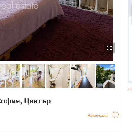
Съ
 София, Център
Наблюдавай