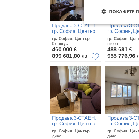
ПОКАЖЕТЕ 
Продава 3-СТАЕН,
Продава 3-С
гр. София, Център
гр. София, Ц
гр. София, Център
гр. София, Цен
07 август
вчера
460 000
488 681
€
€
899 681,80
955 776,96
лв
Продава 3-СТАЕН,
Продава 3-С
гр. София, Център
гр. София, Ц
гр. София, Център
гр. София, Цен
днес
днес