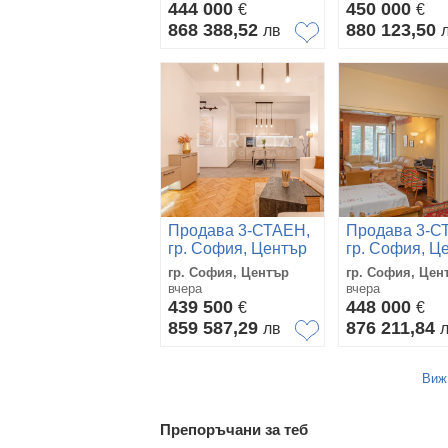
444 000
450 000
€
€
868 388,52
880 123,50
лв
Продава 3-СТАЕН,
Продава 3-С
гр. София, Център
гр. София, Ц
гр. София, Център
гр. София, Цен
вчера
вчера
439 500
448 000
€
€
859 587,29
876 211,84
лв
Виж
Препоръчани за теб