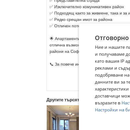
✅ Представителна сграда
✅ Изключително комуникативен район
✅ Подходящ както за живеене, така и за 
✅ Рядко срещан имот за района
✅ Отличен потенциал за запазване и уве
Отговорно
🌟 Апартаменти на подобна локация се п
отлична възможност както за собствено п
Ние и нашите п
райони на София.
и получаваме д
като вашия IP 
📞 За повече информация и организиране
реклами и съдъ
подобряване на
данните ви за т
характеристики 
доставчици може
Другите търсят също
възразите в
Нас
Настройки на б