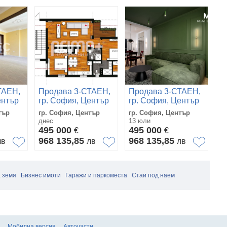
ТАЕН,
Продава 3-СТАЕН,
Продава 3-СТАЕН,
П
ентър
гр. София, Център
гр. София, Център
г
тър
гр. София, Център
гр. София, Център
гр
днес
13 юли
13
495 000
495 000
4
€
€
968 135,85
968 135,85
9
лв
лв
лв
 земя
Бизнес имоти
Гаражи и паркоместа
Стаи под наем
Мобилна версия
Авточасти