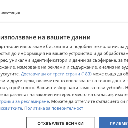
инвестиция
личаване на стойността във времето
 използване на вашите данни
редлагат изключително рядко, което превръща имота в
олзване, така и за инвестиция в един от най-търсените
артньори използваме бисквитки и подобни технологии, за 
остъп до информация на вашето устройство и да обработва
адрес, уникални идентификатори и данни за сърфиране, за 
 на оглед звъннете и цитирайте код: 260369
ржание, измерване на реклами и съдържание, анализ на ау
 услугите.
Доставчици от трети страни (183)
може също да об
Преглеждания:
252
ези и други цели, включително използване на точни данни 
☆
☆
☆
☆
☆
на устройството. Вашият избор важи само за този уебсайт. 
 да разчитат на законен интерес вместо на съгласие; имате
тройки за рекламиране
. Можете да оттеглите съгласието си 
исквитките
.
Политика за поверителност
ОТХВЪРЛЕТЕ ВСИЧКИ
ПРИЕМЕ