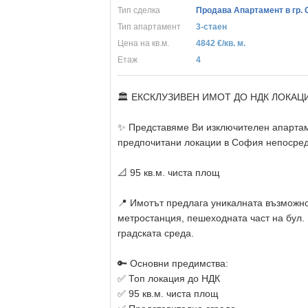
Тип сделка
Продава Апартамент в гр.
Тип апартамент
3-стаен
Цена на кв.м.
4842 €/кв. м.
Eтаж
4
🏛️ ЕКСКЛУЗИВЕН ИМОТ ДО НДК ЛОКАЦ
✨ Представяме Ви изключителен апартам
предпочитани локации в София непосред
📐 95 кв.м. чиста площ
📍 Имотът предлага уникалната възможнос
метростанция, пешеходната част на бул. 
градската среда.
🔑 Основни предимства:
✅ Топ локация до НДК
✅ 95 кв.м. чиста площ