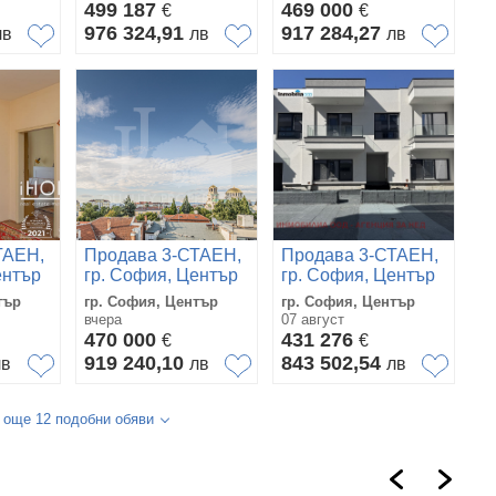
499 187
469 000
€
€
976 324,91
917 284,27
лв
лв
лв
ТАЕН,
Продава 3-СТАЕН,
Продава 3-СТАЕН,
ентър
гр. София, Център
гр. София, Център
тър
гр. София, Център
гр. София, Център
вчера
07 август
470 000
431 276
€
€
919 240,10
843 502,54
лв
лв
лв
 още 12 подобни обяви