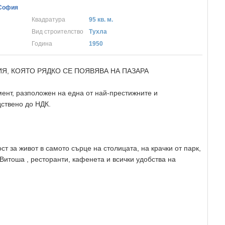
 София
Квадратура
95 кв. м.
Вид строителство
Тухла
Година
1950
ИЯ, КОЯТО РЯДКО СЕ ПОЯВЯВА НА ПАЗАРА
ент, разположен на една от най-престижните и
ствено до НДК.
т за живот в самото сърце на столицата, на крачки от парк,
Витоша , ресторанти, кафенета и всички удобства на