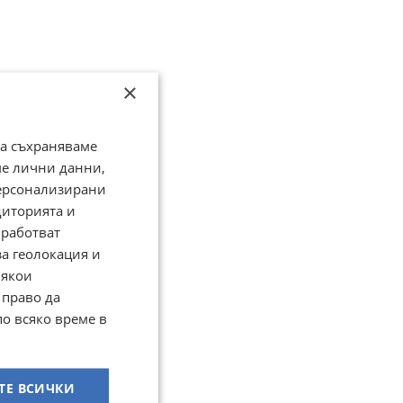
×
да съхраняваме
ме лични данни,
персонализирани
диторията и
работват
за геолокация и
Някои
 право да
по всяко време в
ТЕ ВСИЧКИ