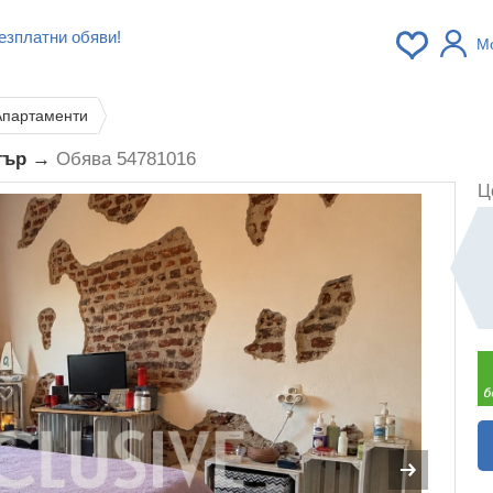
езплатни обяви!
М
Апартаменти
нтър →
Обява 54781016
Ц