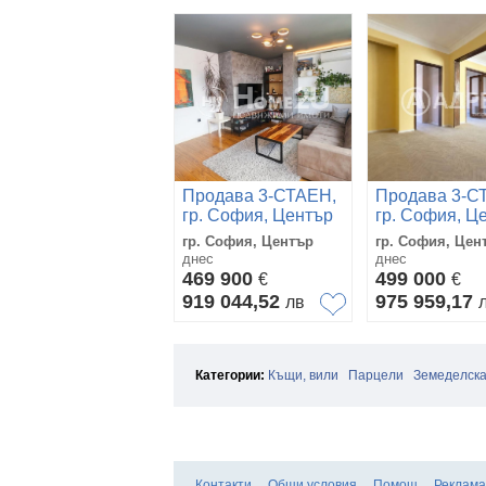
Продава 3-СТАЕН,
Продава 3-С
гр. София, Център
гр. София, Ц
гр. София, Център
гр. София, Цен
днес
днес
469 900
499 000
€
€
919 044,52
975 959,17
лв
Категории:
Къщи, вили
Парцели
Земеделска
Контакти
Общи условия
Помощ
Реклама