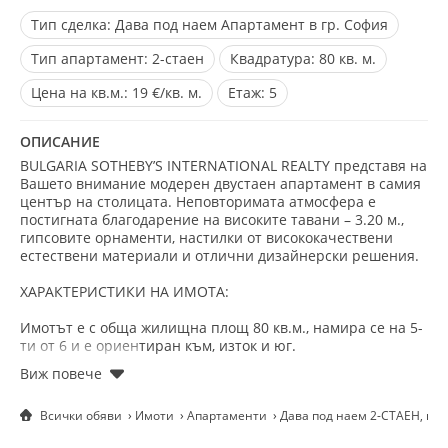
Тип сделка:
Дава под наем Апартамент в гр. София
Тип апартамент:
2-стаен
Квадратура:
80 кв. м.
Цена на кв.м.:
19 €/кв. м.
Eтаж:
5
ОПИСАНИЕ
BULGARIA SOTHEBY’S INTERNATIONAL REALTY представя на
Вашето внимание модерен двустаен апартамент в самия
център на столицата. Неповторимата атмосфера е
постигната благодарение на високите тавани – 3.20 м.,
гипсовите орнаменти, настилки от висококачествени
естествени материали и отлични дизайнерски решения.
ХАРАКТЕРИСТИКИ НА ИМОТА:
Имотът е с обща жилищна площ 80 кв.м., намира се на 5-
ти от 6 и e ориентиран към, изток и юг.
Разпределение: входно антре; изключително просторна
дневна с обособени зони - трапезария и хол, просторна
Всички обяви
Имоти
Апартаменти
Дава под наем 2-СТАЕН, гр.
спалня, баня с тоалетна; тоалетна за гости; мокро
помещение и кухня напълно отделена.