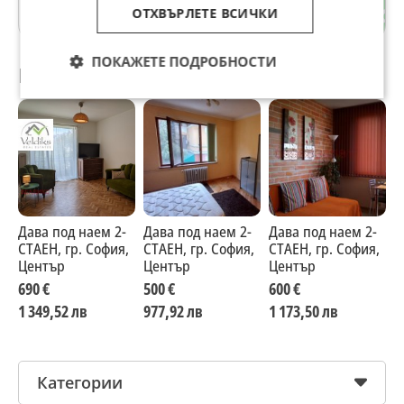
ОТХВЪРЛЕТЕ ВСИЧКИ
гр. София
ПОКАЖЕТЕ ПОДРОБНОСТИ
Препоръчани за теб
Дава под наем 2-
Дава под наем 2-
Дава под наем 2-
Д
СТАЕН, гр. София,
СТАЕН, гр. София,
СТАЕН, гр. София,
С
Център
Център
Център
Ц
690 €
500 €
600 €
6
1 349,52 лв
977,92 лв
1 173,50 лв
1
Категории