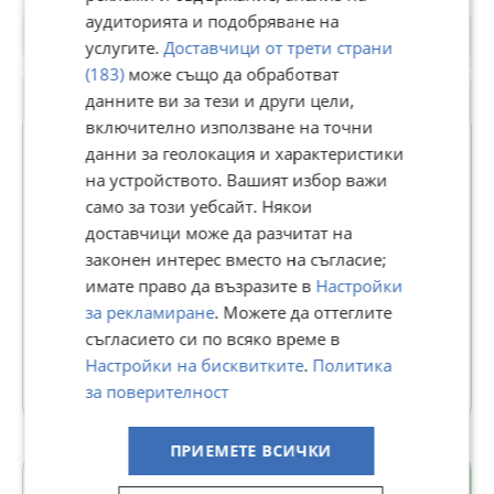
аудиторията и подобряване на
услугите.
Доставчици от трети страни
(183)
може също да обработват
данните ви за тези и други цели,
включително използване на точни
данни за геолокация и характеристики
на устройството. Вашият избор важи
БЪЛГАРИЯ СОТБИС
само за този уебсайт. Някои
ИНТЕРНЕШЪНЪЛ РИЪЛТИ
доставчици може да разчитат на
законен интерес вместо на съгласие;
В Bazar.BG от 11 септември 2013г.
имате право да възразите в
Настройки
Последно активен вчера в 15:41 ч.
за рекламиране
. Можете да оттеглите
съгласието си по всяко време в
481 Обяви
Настройки на бисквитките
.
Политика
Още оферти на https://bulgariasir.imot.bg
за поверителност
ПРИЕМЕТЕ ВСИЧКИ
Център