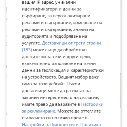
вашия IP адрес, уникални
идентификатори и данни за
сърфиране, за персонализирани
Фризер
Фризер
Фризер
реклами и съдържание, измерване на
вертикален
реклами и съдържание, анализ на
аудиторията и подобряване на
150 €
138,05 €
150 €
услугите.
Доставчици от трети страни
293,37 лв
270 лв
293,37 лв
(183)
може също да обработват
данните ви за тези и други цели,
Другите разглеждат също
включително използване на точни
данни за геолокация и характеристики
на устройството. Вашият избор важи
само за този уебсайт. Някои
доставчици може да разчитат на
законен интерес вместо на съгласие;
имате право да възразите в
Настройки
за рекламиране
. Можете да оттеглите
фризер Силтал
фризер Siemens
Фризер AEG
М
съгласието си по всяко време в
Настройки на бисквитките
.
Политика