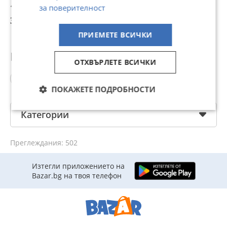
153,39 €
150 €
140 €
1
за поверителност
300 лв
293,37 лв
273,82 лв
2
ПРИЕМЕТЕ ВСИЧКИ
Популярни търсения
ОТХВЪРЛЕТЕ ВСИЧКИ
фризер
ПОКАЖЕТЕ ПОДРОБНОСТИ
Категории
Преглеждания: 502
Изтегли приложението на
Bazar.bg на твоя телефон