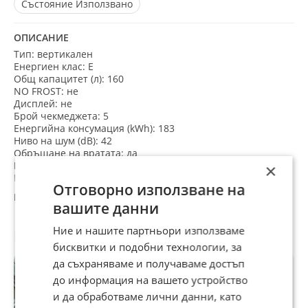
Състояние
Използвано
ОПИСАНИЕ
Тип: вертикален
Енергиен клас: E
Общ капацитет (л): 160
NO FROST: не
Дисплей: не
Брой чекмеджета: 5
Енергийна консумация (kWh): 183
Ниво на шум (dB): 42
Обръщане на вратата: да
Цвят: бял
×
Размери (В х Ш х Д см): 143 x 55 x 55
Отговорно използване на
Марка: ARIELLI
Модел: ARS-208FNE
вашите данни
Баркод: 3800235222591
Код на стоката: 240258908
Ние и нашите партньори използваме
Препоръчани за теб
Ширина (см): 55
бисквитки и подобни технологии, за
Височина (см): 143
да съхраняваме и получаваме достъп
Дълбочина (см): 55
до информация на вашето устройство
и да обработваме лични данни, като