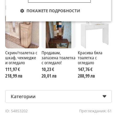
Препоръчани за теб
ПОКАЖЕТЕ ПОДРОБНОСТИ
Скрин/тоалетка с
Продавам,
Красива бяла
Т
шкаф, чекмедже
запазена тоалетка
тоалетка с
о
и огледало
с огледало!
огледало
111,97 €
10,23 €
147,76 €
7
218,99 лв
20,01 лв
288,99 лв
1
Категории
ID: 54853202
Преглеждания: 61