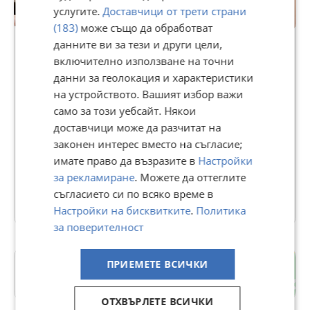
нас.
услугите.
Доставчици от трети страни
(183)
може също да обработват
Premium
данните ви за тези и други цели,
включително използване на точни
КРАСИ-М79
данни за геолокация и характеристики
642
на устройството. Вашият избор важи
рейтинг
само за този уебсайт. Някои
В Bazar.BG от 29 март 2013г.
доставчици може да разчитат на
Последно активен вчера в 18:37 ч.
законен интерес вместо на съгласие;
Телефон(и):
0895037678
имате право да възразите в
Настройки
https://www.alo.bg/users/mebelikrasi.m
за рекламиране
. Можете да оттеглите
съгласието си по всяко време в
501 Обяви
Настройки на бисквитките
.
Политика
за поверителност
ПРИЕМЕТЕ ВСИЧКИ
Тракия
гр. Пловдив
ОТХВЪРЛЕТЕ ВСИЧКИ