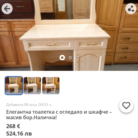
Добавена 08 юли, 08:03 ч.
Елегантна тоалетка с огледало и шкафче –
масив бор.Налична!
268 €
524,16 лв