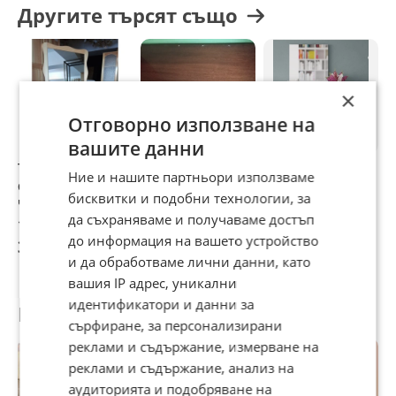
✅ Здрава и стабилна конструкция
Другите търсят също
✅ Изчистен дизайн, лесен за
съчетаване с различни интериори
✅ Изработена от естествено дърво
Тоалетката съчетава
×
практичност и естетика, като
Отговорно използване на
осигурява достатъчно място за
вашите данни
съхранение и комфорт при
Тоалетка с
Тоалетка с
Тоалетка с
Т
Ние и нашите партньори използваме
огледало масив-
огледало
огледало
о
ежедневна употреба.
бисквитки и подобни технологии, за
чам
да съхраняваме и получаваме достъп
199 €
10 €
120 €
6
Състояние:
Нова
до информация на вашето устройство
389,21 лв
19,56 лв
234,70 лв
1
Материал:
Масив бор
и да обработваме лични данни, като
Цвят:
Светъл натурален дървесен
вашия IP адрес, уникални
декор
идентификатори и данни за
Размери: Ш/Д/В 90х50х80
Потребител
сърфиране, за персонализирани
см.,огледалото е с височина 82 см.
реклами и съдържание, измерване на
📞 За повече информация,
реклами и съдържание, анализ на
размери и цена – свържете се с
аудиторията и подобряване на