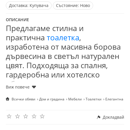
Доставка:
Купувача
Състояние:
Ново
ОПИСАНИЕ
Предлагаме стилна и
практична
тоалетка
,
изработена от масивна борова
дървесина в светъл натурален
цвят. Подходяща за спалня,
гардеробна или хотелско
обзавеждане.
✅ Голямо огледало с елегантна
Всички обяви
Дом и градина
Мебели
Тоалетки
Елегантна тоа
рамка
✅ 2 удобни чекмеджета за
козметика и аксесоари
☆
☆
☆
☆
☆
Докладвай
✅ Шкафче с вътрешен рафт за
допълнително съхранение