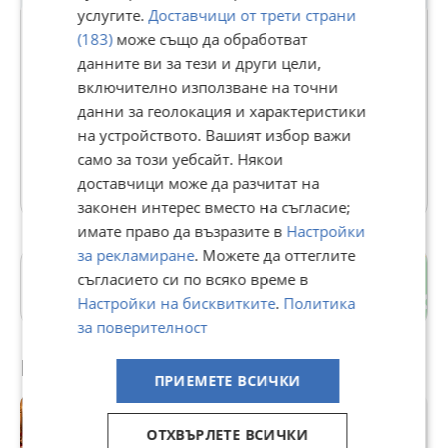
услугите.
Доставчици от трети страни
(183)
може също да обработват
данните ви за тези и други цели,
Потребител 4857405
включително използване на точни
данни за геолокация и характеристики
В Bazar.BG от 15 юни 2026г.
на устройството. Вашият избор важи
Последно активен 06 август в 14:52 ч.
само за този уебсайт. Някои
3 Обяви
доставчици може да разчитат на
законен интерес вместо на съгласие;
имате право да възразите в
Настройки
за рекламиране
. Можете да оттеглите
Еверест
съгласието си по всяко време в
гр. Шумен
Настройки на бисквитките
.
Политика
за поверителност
Препоръчани за теб
ПРИЕМЕТЕ ВСИЧКИ
ОТХВЪРЛЕТЕ ВСИЧКИ