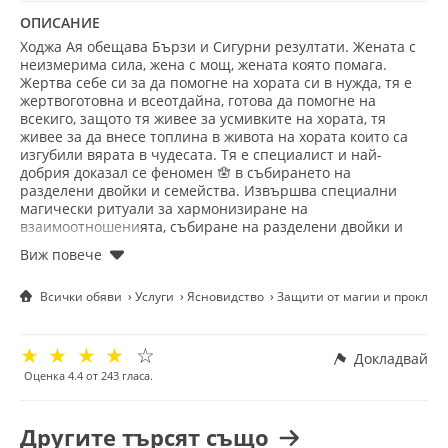
ОПИСАНИЕ
Ходжа Ая обещава Бързи и Сигурни резултати. Жената с
неизмерима сила, жена с мощ, жената която помага.
Жертва себе си за да помогне на хората си в нужда, тя е
жертвоготовна и всеотдайна, готова да помогне на
всекиго, защото тя живее за усмивките на хората, тя
живее за да внесе топлина в живота на хората които са
изгубили вярата в чудесата. Тя е специалист и най-
добрия доказал се феномен 🪬 в събирането на
разделени двойки и семейства. Извършва специални
магически ритуали за хармонизиране на
взаимоотношенията, събиране на разделени двойки и
семейства. Тя не е просто гадател, а доказал се с времето
феномен. Ая е една от малкото останали честни и
почтени хора занимаващи се със сеанси и магия, за нея
Всички обяви
Услуги
Ясновидство
Защити от магии и проклят
невъзможни неща няма. Работи до пълен ефект с ясни и
бързи резултати.
Много хора както от България, така и от чужбина са се
☆
☆
☆
☆
☆
уверили във възможностите ѝ.
Докладвай
Разполага и владее най-силният и мощен ритуал за
Оценка
4.4
от
243
гласа.
любовна магия с бърз и ефикасен резултат до дни.
Ая е известна с най-силните, ефикасни и бързи резултати
в сферата на любовната магия до дни. Не се колебайте и
Другите търсят също
се уверете и Вие, нека помогне и на Вас, нека избави и