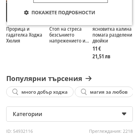
ПОКАЖЕТЕ ПОДРОБНОСТИ
Прорица и
Стоп на стреса
ясновитка калина
М
гадателка Ходжа
безсънието
помага разделени
Хюлия
напрежението и
двойки
паник атаките
11 €
21,51 лв
Популярни търсения
много добър ходжа
магия за любов
Категории
ID: 54932116
Преглеждания: 2218