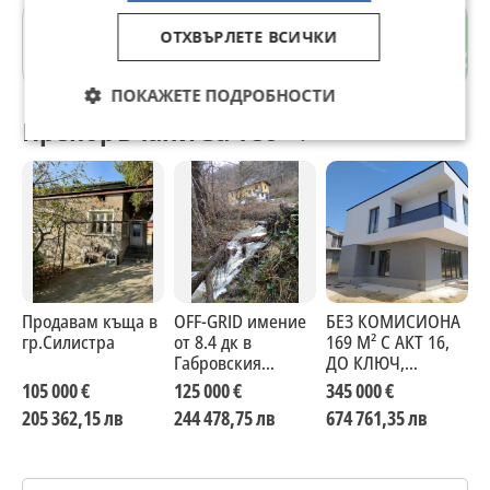
Реф. 8024
с. Кладница
ОТХВЪРЛЕТЕ ВСИЧКИ
Перник
ПОКАЖЕТЕ ПОДРОБНОСТИ
Препоръчани за теб
Продавам къща в
OFF-GRID имение
БЕЗ КОМИСИОНА
П
гр.Силистра
от 8.4 дк в
169 М² С АКТ 16,
г
Габровския
ДО КЛЮЧ,
о
Балкан – 100%
ДНЕВНА С ТРИ
105 000 €
125 000 €
345 000 €
4
собствена вода и
СПАЛНИ
205 362,15 лв
244 478,75 лв
674 761,35 лв
8
независимост