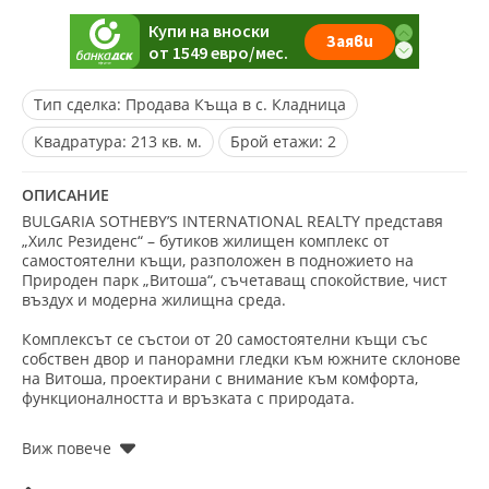
Тип сделка:
Продава Къща в с. Кладница
Квадратура:
213 кв. м.
Брой етажи:
2
ОПИСАНИЕ
BULGARIA SOTHEBY’S INTERNATIONAL REALTY представя
„Хилс Резиденс“ – бутиков жилищен комплекс от
самостоятелни къщи, разположен в подножието на
Природен парк „Витоша“, съчетаващ спокойствие, чист
въздух и модерна жилищна среда.
Комплексът се състои от 20 самостоятелни къщи със
собствен двор и панорамни гледки към южните склонове
на Витоша, проектирани с внимание към комфорта,
функционалността и връзката с природата.
ХАРАКТЕРИСТИКИ НА ИМОТА
Самостоятелна къща на два етажа с разгъната застроена