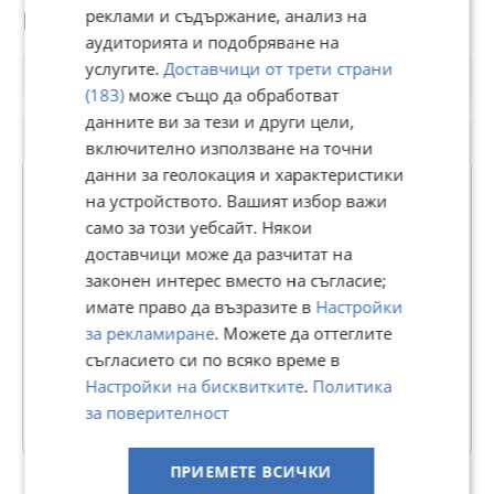
Потребител
реклами и съдържание, анализ на
ПРЕДИМСТВА НА ИМОТА:
аудиторията и подобряване на
услугите.
Доставчици от трети страни
Бутиков комплекс от самостоятелни къщи;
Собствен двор към всяка къща;
(183)
може също да обработват
Панорамни гледки към Витоша;
данните ви за тези и други цели,
Просторни и функционални помещения;
включително използване на точни
Висок клас строителство и енергийна ефективност;
Спокойна и зелена жилищна среда;
данни за геолокация и характеристики
Отличен достъп до София;
на устройството. Вашият избор важи
Комбинация между природа, комфорт и модерен начин
само за този уебсайт. Някои
на живот.
БЪЛГАРИЯ СОТБИС
доставчици може да разчитат на
ЛОКАЦИЯ
ИНТЕРНЕШЪНЪЛ РИЪЛТИ
законен интерес вместо на съгласие;
имате право да възразите в
Настройки
Комплексът се намира в близост до с. Кладница – район,
В Bazar.BG от 11 септември 2013г.
предпочитан за целогодишно живеене благодарение на
за рекламиране
. Можете да оттеглите
Последно активен вчера в 13:21 ч.
чистия въздух, спокойствието и близостта до природата.
съгласието си по всяко време в
Локацията осигурява бърз достъп до основните пътни
481 Обяви
Настройки на бисквитките
.
Политика
артерии и удобна връзка с градската среда, като
същевременно предлага усещане за уединение и живот в
за поверителност
Още оферти на https://bulgariasir.imot.bg
хармония с природата.
ПРИЕМЕТЕ ВСИЧКИ