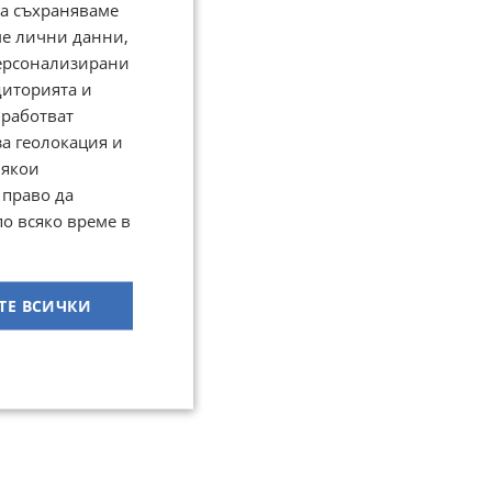
да съхраняваме
ме лични данни,
персонализирани
диторията и
работват
за геолокация и
Някои
 право да
по всяко време в
ТЕ ВСИЧКИ