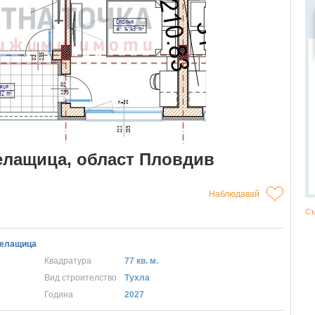
Белащица, област Пловдив
Наблюдавай
Съ
Белащица
Квадратура
77 кв. м.
Вид строителство
Тухла
Година
2027