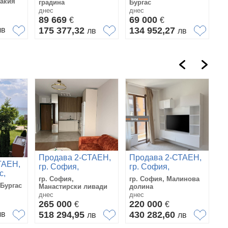
ракия
градина
Бургас
днес
днес
89 669
69 000
€
€
лв
175 377,32
134 952,27
лв
лв
Продава 2-СТАЕН,
Продава 2-СТАЕН,
ТАЕН,
П
гр. София,
гр. София,
с,
М
Манастирски
Малинова долина
гр. София,
гр. София, Малинова
с
Ах
ливади
 Бургас
гр
Манастирски ливади
долина
Б
дн
днес
днес
2
265 000
220 000
€
€
5
лв
518 294,95
430 282,60
лв
лв