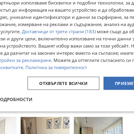
артньори използваме бисквитки и подобни технологии, за 
Преглеждания:
70
☆
☆
☆
☆
☆
остъп до информация на вашето устройство и да обработва
адрес, уникални идентификатори и данни за сърфиране, за 
ржание, измерване на реклами и съдържание, анализ на ау
 услугите.
Доставчици от трети страни (183)
може също да об
ези и други цели, включително използване на точни данни 
на устройството. Вашият избор важи само за този уебсайт. 
 да разчитат на законен интерес вместо на съгласие; имате
тройки за рекламиране
. Можете да оттеглите съгласието си 
исквитките
.
Политика за поверителност
ТАЕН,
Продава 3-СТАЕН,
Продава 3-СТАЕН,
гр. София,
гр. Велико Търново,
ОТХВЪРЛЕТЕ ВСИЧКИ
ПРИЕМЕ
антин
Кръстова вада
Света гора
Св.Св.
гр. София, Кръстова
гр. Велико Търново,
лена
вада
Света гора
днес
днес
ПОДРОБНОСТИ
419 000
120 000
€
€
819 492,77
234 699,60
лв
лв
лв