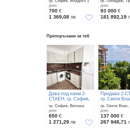
гр. София, Младост 1
гр. Пловдив, Т
днес
днес
700
93 000
€
€
1 369,08
181 892,19
лв
Препоръчани за теб
Дава под наем 2-
Продава 2-С
СТАЕН, гр. София,
гр. Свети Вла
Витоша
област Бурга
гр. София, Витоша
гр. Свети Влас,
днес
днес
650
137 000
€
€
1 271,29
267 948,71
лв