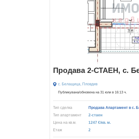
Продава 2-СТАЕН, с. 
с. Белащица, Пловдив
Публикувана/обновена на 31 юли в 16:13 ч.
Тип сделка
Продава Апартамент в с. 
Тип апартамент
2-стаен
Цена на кв.м.
1247 €/кв. м.
Eтаж
2