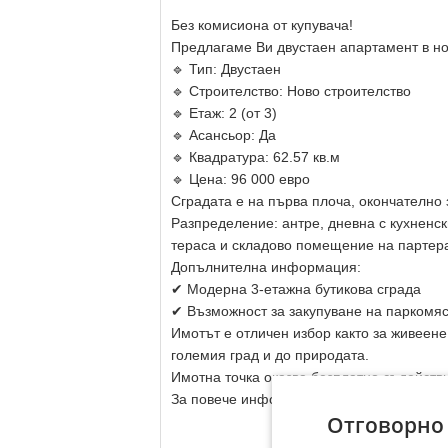
Без комисиона от купувача!
Предлагаме Ви двустаен апартамент в но
🔹 Тип: Двустаен
🔹 Строителство: Ново строителство
🔹 Етаж: 2 (от 3)
🔹 Асансьор: Да
🔹 Квадратура: 62.57 кв.м
🔹 Цена: 96 000 евро
Сградата е на първа плоча, окончателно
Разпределение: антре, дневна с кухненски
тераса и складово помещение на партер
Допълнителна информация:
✔ Модерна 3-етажна бутикова сграда
✔ Възможност за закупуване на паркомяс
Имотът е отличен избор както за живеене,
големия град и до природата.
Имотна точка оказва безплатно съдейств
За повече информация и оглед свържете 
Отговорно