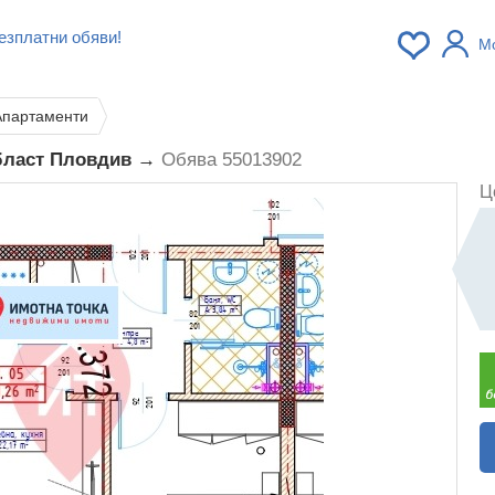
езплатни обяви!
М
Апартаменти
област Пловдив →
Обява 55013902
Ц