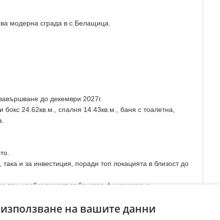
ва модерна сграда в с.Белащица.
 завършване до декември 2027г.
 бокс 24.62кв.м., спалня 14.43кв.м., баня с тоалетна,
а.
то.
 така и за инвестиция, поради топ локацията в близост до
ие при необходимост от банково финансиране.
се с нас.
 използване на вашите данни