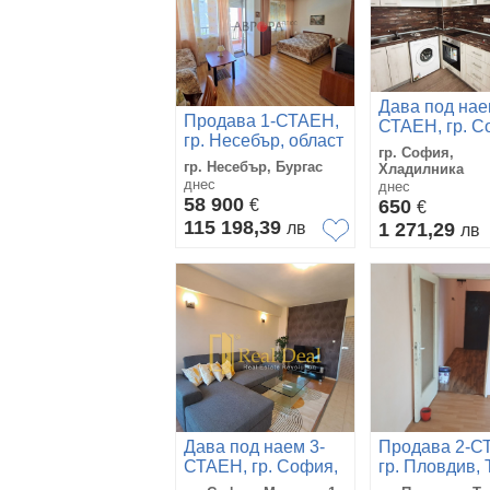
Дава под нае
Продава 1-СТАЕН,
СТАЕН, гр. С
гр. Несебър, област
Хладилника
гр. София,
Бургас
гр. Несебър, Бургас
Хладилника
днес
днес
58 900
€
650
€
115 198,39
лв
1 271,29
лв
Дава под наем 3-
Продава 2-С
СТАЕН, гр. София,
гр. Пловдив, 
Младост 1