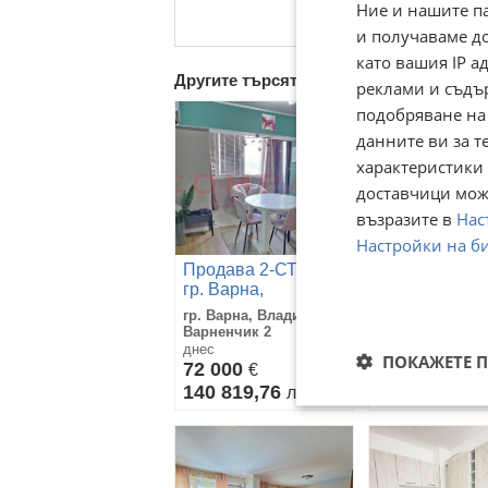
Ние и нашите п
и получаваме д
като вашия IP 
Другите търсят също
реклами и съдъ
подобряване на
данните ви за т
характеристики 
доставчици може
възразите в
Нас
Настройки на б
Продава 2-СТАЕН,
Продава 3-С
гр. Варна,
гр. Варна, к.к.
Владислав
Св.Св. Конст
гр. Варна, Владислав
гр. Варна, к.к. 
Варненчик 2
и Елена
Варненчик 2
Константин и Е
днес
днес
ПОКАЖЕТЕ 
72 000
320 000
€
€
140 819,76
625 865,60
лв