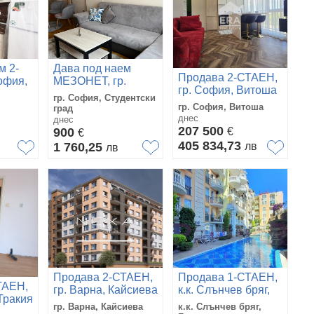
м 2-
Дава под наем
Продава 2-СТАЕН,
офия,
МЕЗОНЕТ, гр.
гр. София, Витоша
София, Студентски
гр. София, Студентски
град
гр. София, Витоша
град
днес
днес
207 500
900
€
€
405 834,73
1 760,25
лв
лв
Продава 2-СТАЕН,
Продава 1-СТАЕН,
ТАЕН,
гр. Варна, Кайсиева
к.к. Слънчев бряг,
Тракия
градина
област Бургас
гр. Варна, Кайсиева
к.к. Слънчев бряг,