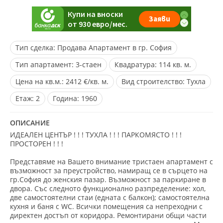
Тип сделка:
Продава Апартамент в гр. София
Тип апартамент:
3-стаен
Квадратура:
114 кв. м.
Цена на кв.м.:
2412 €/кв. м.
Вид строителство:
Тухла
Eтаж:
2
Година:
1960
ОПИСАНИЕ
ИДЕАЛЕН ЦЕНТЪР ! ! ! ТУХЛА ! ! ! ПАРКОМЯСТО ! ! !
ПРОСТОРЕН ! ! !
Представяме на Вашето внимание тристаен апартамент с
възможност за преустройство, намиращ се в сърцето на
гр.София до женския пазар. Възможност за паркиране в
двора. Със следното функционално разпределение: хол,
две самостоятелни стаи (едната с балкон); самостоятелна
кухня и баня с WC. Всички помещения са непреходни с
директен достъп от коридора. Ремонтирани общи части