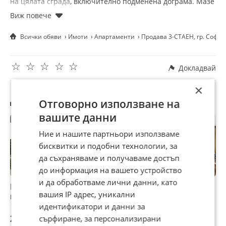
на цялата сграда, включително подменена дограма. Мазе
50 м2. Уникална, много комуникативна, същевременно
тиха локация, близо до метро, трамваи, тролеи и
автобуси. Двор с възможност за паркиране.
Всички обяви
Имоти
Апартаменти
Продава 3-СТАЕН, гр. Софи
За да запазите час за оглед, обадете се на посочения
телефон и цитирайте следния код: 128263
☆
☆
☆
☆
☆
Докладвай
×
Другите търсят също
Отговорно използване на
вашите данни
Ние и нашите партньори използваме
бисквитки и подобни технологии, за
да съхраняваме и получаваме достъп
до информация на вашето устройство
и да обработваме лични данни, като
Продава 3-СТАЕН,
Продава 3-СТАЕН,
Продава 3-СТАЕН,
П
вашия IP адрес, уникални
гр. София, Център
гр. София, Център
гр. София, Център
г
идентификатори и данни за
259 000 €
285 000 €
257 990 €
2
сърфиране, за персонализирани