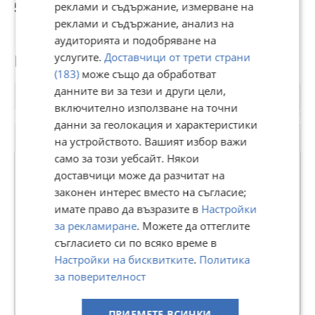
506 559,97 лв
557 411,55 лв
504 584,58 лв
4
реклами и съдържание, измерване на
реклами и съдържание, анализ на
аудиторията и подобряване на
услугите.
Доставчици от трети страни
Потребител
(183)
може също да обработват
данните ви за тези и други цели,
включително използване на точни
данни за геолокация и характеристики
на устройството. Вашият избор важи
само за този уебсайт. Някои
доставчици може да разчитат на
законен интерес вместо на съгласие;
ХОУМ ТУ Ю ОФИС ХРИСТО БОТЕВ
имате право да възразите в
Настройки
В Bazar.BG от 09 септември 2024г.
за рекламиране
. Можете да оттеглите
Последно активен вчера в 21:25 ч.
съгласието си по всяко време в
Настройки на бисквитките
.
Политика
194 Обяви
за поверителност
Още оферти на https://home2u.imot.bg
ПРИЕМЕТЕ ВСИЧКИ