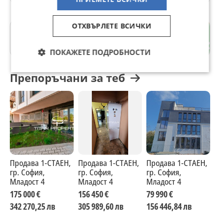
ОТХВЪРЛЕТЕ ВСИЧКИ
Младост 4
гр. София
ПОКАЖЕТЕ ПОДРОБНОСТИ
Препоръчани за теб
Продава 1-СТАЕН,
Продава 1-СТАЕН,
Продава 1-СТАЕН,
П
гр. София,
гр. София,
гр. София,
г
Младост 4
Младост 4
Младост 4
с
175 000 €
156 450 €
79 990 €
1
342 270,25 лв
305 989,60 лв
156 446,84 лв
2