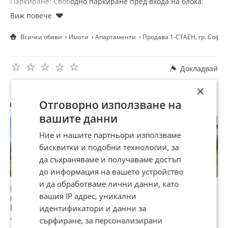
Паркиране: Свободно паркиране пред входа на блока.
Характеристики на имота:
Площ: 42.41 кв.м. (към апартамента има и прилежащо
мазе).
Всички обяви
Имоти
Апартаменти
Продава 1-СТАЕН, гр. София
Състояние: Сменена дограма (преди 6 месеца) и изцяло
хидроизолирана баня (преди месец).
Потенциал: Терасата не е усвоена, което дава отлична
☆
☆
☆
☆
☆
възможност за преустройство на жилището в двустаен
Докладвай
апартамент.
Инвестиционен потенциал: В момента в имота има
×
коректен, дългосрочен наемател, което осигурява
Другите търсят също
гарантирана доходност веднага след закупуването му.
Отговорно използване на
вашите данни
Ние и нашите партньори използваме
бисквитки и подобни технологии, за
да съхраняваме и получаваме достъп
до информация на вашето устройство
и да обработваме лични данни, като
Продава 1-СТАЕН,
Продава 1-СТАЕН,
Продава 1-СТАЕН,
П
вашия IP адрес, уникални
гр. София,
гр. София,
гр. София,
г
Младост 4
Младост 4
Младост 4
М
идентификатори и данни за
122 900 €
129 000 €
126 000 €
1
сърфиране, за персонализирани