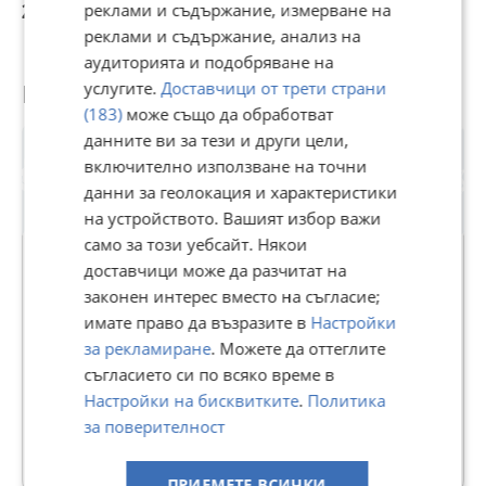
240 371,51 лв
252 302,07 лв
246 434,58 лв
2
реклами и съдържание, измерване на
реклами и съдържание, анализ на
аудиторията и подобряване на
услугите.
Доставчици от трети страни
Потребител
(183)
може също да обработват
данните ви за тези и други цели,
включително използване на точни
данни за геолокация и характеристики
на устройството. Вашият избор важи
само за този уебсайт. Някои
доставчици може да разчитат на
законен интерес вместо на съгласие;
ИНКЛУЗИВ БЪЛГАРИЯ АД
имате право да възразите в
Настройки
В Bazar.BG от 05 декември 2022г.
за рекламиране
. Можете да оттеглите
Последно активен днес в 17:05 ч.
съгласието си по всяко време в
Настройки на бисквитките
.
Политика
68 Обяви
за поверителност
Още оферти на https://inclusive1973.imot.bg
ПРИЕМЕТЕ ВСИЧКИ