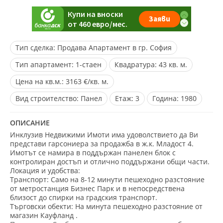
Тип сделка:
Продава Апартамент в гр. София
Тип апартамент:
1-стаен
Квадратура:
43 кв. м.
Цена на кв.м.:
3163 €/кв. м.
Вид строителство:
Панел
Eтаж:
3
Година:
1980
ОПИСАНИЕ
Инклузив Недвижими Имоти има удоволствието да Ви
представи гарсониера за продажба в ж.к. Младост 4.
Имотът се намира в поддържан панелен блок с
контролиран достъп и отлично поддържани общи части.
Локация и удобства:
Транспорт: Само на 8-12 минути пешеходно разстояние
от метростанция Бизнес Парк и в непосредствена
близост до спирки на градския транспорт.
Търговски обекти: На минута пешеходно разстояние от
магазин Кауфланд .