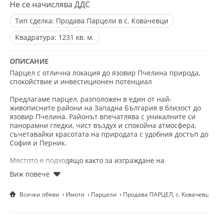
Не се начислява ДДС
Тип сделка:
Продава Парцели в с. Ковачевци
Квадратура:
1231 кв. м.
ОПИСАНИЕ
Парцел с отлична локация до язовир Пчелина природа,
спокойствие и инвестиционен потенциал
Предлагаме парцел, разположен в един от най-
живописните райони на Западна България в близост до
язовир Пчелина. Районът впечатлява с уникалните си
панорамни гледки, чист въздух и спокойна атмосфера,
съчетавайки красотата на природата с удобния достъп до
София и Перник.
Мястото е подходящо както за изграждане на
ваканционен дом или семейна къща, така и за
инвестиционен проект. Язовир Пчелина е известен със
своите възможности за риболов, разходки, къмпинг, каяк
Всички обяви
Имоти
Парцели
Продава ПАРЦЕЛ, с. Ковачевци,
и фотография, а емблематичната църква Св. Йоан Летни ,
издигаща се над водите, превръща района в
предпочитана туристическа дестинация. (BG Guide