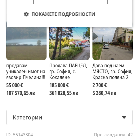
Препоръчани за теб
ПОКАЖЕТЕ ПОДРОБНОСТИ
продавам
Продава ПАРЦЕЛ,
Дава под наем
Д
уникален имот на
гр. София, с.
МЯСТО, гр. София,
М
язовир Пчелина!!!
Кокаляне
Красна поляна 2
К
55 000 €
185 000 €
2 700 €
107 570,65 лв
361 828,55 лв
5 280,74 лв
Категории
ID: 55143304
Преглеждания: 42