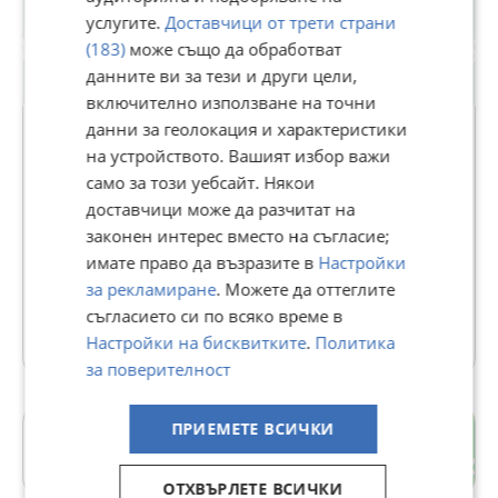
услугите.
Доставчици от трети страни
(183)
може също да обработват
данните ви за тези и други цели,
включително използване на точни
данни за геолокация и характеристики
на устройството. Вашият избор важи
ХОУМ ТУ Ю ОФИС ХРИСТО БОТЕВ
само за този уебсайт. Някои
доставчици може да разчитат на
В Bazar.BG от 09 септември 2024г.
законен интерес вместо на съгласие;
Последно активен днес в 18:01 ч.
имате право да възразите в
Настройки
за рекламиране
. Можете да оттеглите
190 Обяви
съгласието си по всяко време в
Още оферти на https://home2u.imot.bg
Настройки на бисквитките
.
Политика
за поверителност
ПРИЕМЕТЕ ВСИЧКИ
с. Ковачевци
Перник
ОТХВЪРЛЕТЕ ВСИЧКИ