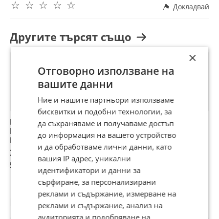
☆
☆
☆
☆
☆
Докладвай
Другите търсят също
×
Отговорно използване на
вашите данни
Ние и нашите партньори използваме
бисквитки и подобни технологии, за
Продава се УПИ
Продава се
Продава се
П
да съхраняваме и получаваме достъп
PREMIUM ECO
Парцел в
Парцел в
У
до информация на вашето устройство
Парцел в
с.Кладница,
Сапарева баня
и да обработваме лични данни, като
к.к.Пампорово
обл.Перник
30 500 €
31 000 €
30 500 €
3
вашия IP адрес, уникални
59 652,82 лв
60 630,73 лв
59 652,82 лв
7
идентификатори и данни за
сърфиране, за персонализирани
реклами и съдържание, измерване на
Потребител
реклами и съдържание, анализ на
аудиторията и подобряване на