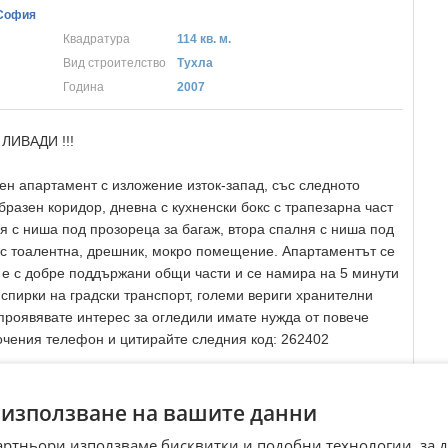
 София
Квадратура
114 кв. м.
Вид строителство
Тухла
Година
2007
ЛИВАДИ !!!
н апартамент с изложение изток-запад, със следното
разен коридор, дневна с кухненски бокс с трапезарна част
ня с ниша под прозореца за багаж, втора спалня с ниша под
 с тоалентна, дрешник, мокро помещение. Апартаментът се
 е с добре поддържани общи части и се намира на 5 минути
спирки на градски транспорт, големи вериги хранителни
проявявате интерес за огледили имате нужда от повече
очения телефон и цитирайте следния код: 262402
Преглеждания:
85
 използване на вашите данни
☆
☆
☆
☆
☆
артньори използваме бисквитки и подобни технологии, за 