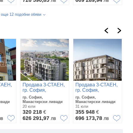
726 590,85
609 289,94
лв
лв
лв
 още 12 подобни обяви
ТАЕН,
Продава 3-СТАЕН,
Продава 3-СТАЕН,
П
гр. София,
гр. София,
гр
Манастирски
Манастирски
М
гр. София,
гр. София,
гр
ливади
ливади
л
ивади
Манастирски ливади
Манастирски ливади
Ма
20 юли
31 юли
31
320 218
355 948
3
€
€
626 291,97
696 173,78
7
лв
лв
лв