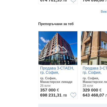
674 761,35
704 098,80
лв
Виж
Препоръчани за теб
Продава 3-СТАЕН,
Продава 3-С
гр. София,
гр. София,
Манастирски
Манастирски
гр. София,
гр. София,
ливади
ливади
Манастирски ливади
Манастирски л
26 юли
28 юли
357 000
329 000
€
€
698 231,31
643 468,07
лв