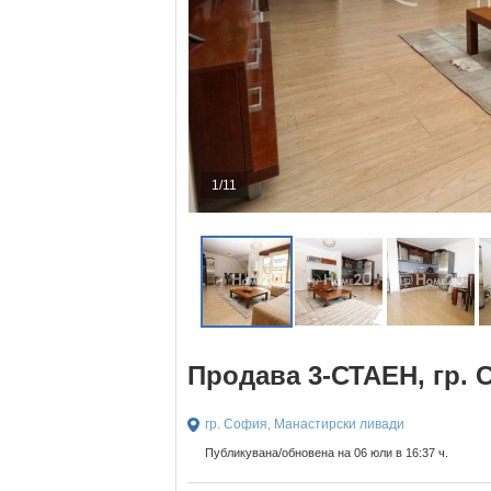
1/11
Продава 3-СТАЕН, гр.
гр. София, Манастирски ливади
Публикувана/обновена на 06 юли в 16:37 ч.