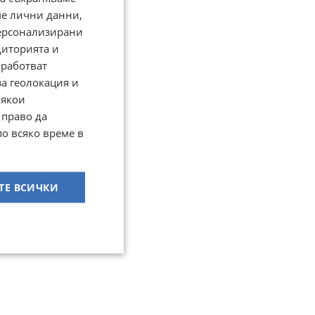
ме лични данни,
персонализирани
диторията и
работват
за геолокация и
Някои
 право да
по всяко време в
ТЕ ВСИЧКИ