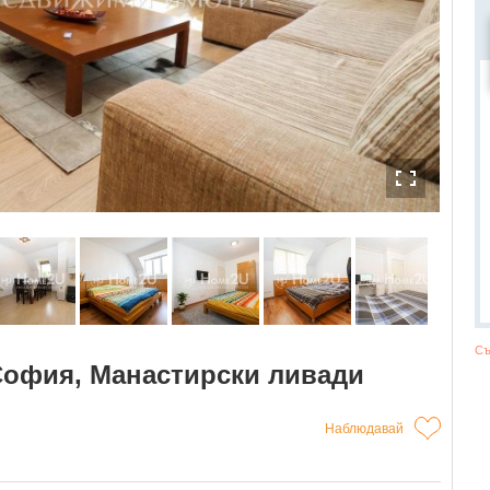
Съ
 София, Манастирски ливади
Наблюдавай