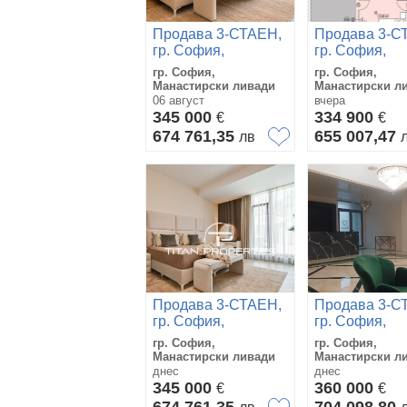
Продава 3-СТАЕН,
Продава 3-С
гр. София,
гр. София,
Манастирски
Манастирски
гр. София,
гр. София,
ливади
ливади
Манастирски ливади
Манастирски л
06 август
вчера
345 000
334 900
€
€
674 761,35
655 007,47
лв
Продава 3-СТАЕН,
Продава 3-С
гр. София,
гр. София,
Манастирски
Манастирски
гр. София,
гр. София,
ливади
ливади
Манастирски ливади
Манастирски л
днес
днес
345 000
360 000
€
€