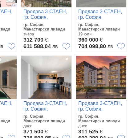
ТАЕН,
Продава 3-СТАЕН,
Продава 3-СТАЕН,
гр. София,
гр. София,
Манастирски
Манастирски
гр. София,
гр. София,
ливади
ливади
ивади
Манастирски ливади
Манастирски ливади
вчера
19 юли
312 700
360 000
€
€
611 588,04
704 098,80
лв
лв
лв
ТАЕН,
Продава 3-СТАЕН,
Продава 3-СТАЕН,
гр. София,
гр. София,
Манастирски
Манастирски
гр. София,
гр. София,
ливади
ливади
ивади
Манастирски ливади
Манастирски ливади
днес
днес
371 500
311 525
€
€