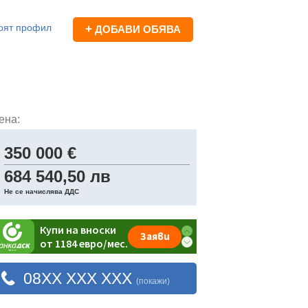
оят профил
+
ДОБАВИ ОБЯВА
ена:
350 000 €
684 540,50 лв
Не се начислява ДДС
08XX XXX XXX
(покажи)