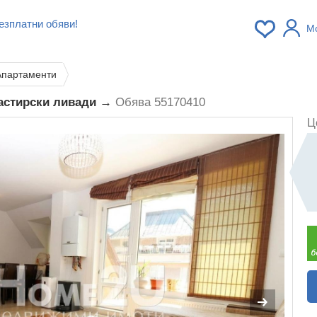
езплатни обяви!
М
Апартаменти
настирски ливади →
Обява 55170410
Ц