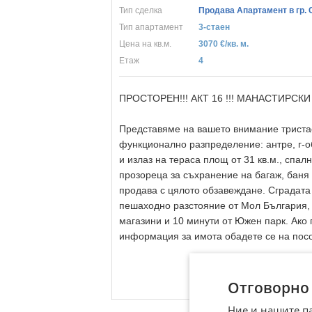
Тип сделка
Продава Апартамент в гр.
Тип апартамент
3-стаен
Цена на кв.м.
3070 €/кв. м.
Eтаж
4
ПРОСТОРЕН!!! АКТ 16 !!! МАНАСТИРСКИ 
Представяме на вашето внимание тристае
функционално разпределение: антре, г-об
и излаз на тераса площ от 31 кв.м., спал
прозореца за съхранение на багаж, баня
продава с цялото обзавеждане. Сградата
пешаходно разстояние от Мол България, 
магазини и 10 минути от Южен парк. Ако 
информация за имота обадете се на пос
Отговорно
Ние и нашите п