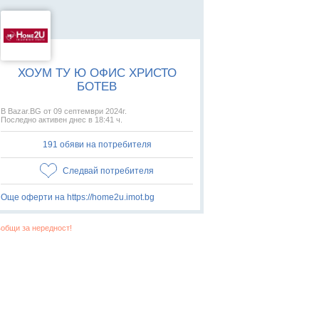
ХОУМ ТУ Ю ОФИС ХРИСТО
БОТЕВ
В Bazar.BG от 09 септември 2024г.
Последно активен днес в 18:41 ч.
191 обяви на потребителя
Следвай потребителя
Още оферти на https://home2u.imot.bg
общи за нередност!