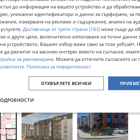
остъп до информация на вашето устройство и да обработва
адрес, уникални идентификатори и данни за сърфиране, за 
ржание, измерване на реклами и съдържание, анализ на ау
 услугите.
Доставчици от трети страни (183)
може също да об
ези и други цели, включително използване на точни данни 
на устройството. Вашият избор важи само за този уебсайт. 
 да разчитат на законен интерес вместо на съгласие; имате
тройки за рекламиране
. Можете да оттеглите съгласието си 
ТАЕН,
Продава 3-СТАЕН,
Продава 3-СТАЕН,
гр. София,
гр. София,
исквитките
.
Политика за поверителност
Манастирски
Манастирски
гр. София,
гр. София,
ливади
ливади
ивади
Манастирски ливади
Манастирски ливади
вчера
05 август
ОТХВЪРЛЕТЕ ВСИЧКИ
ПРИЕМЕ
329 000
330 000
€
€
643 468,07
645 423,90
лв
лв
лв
ПОДРОБНОСТИ