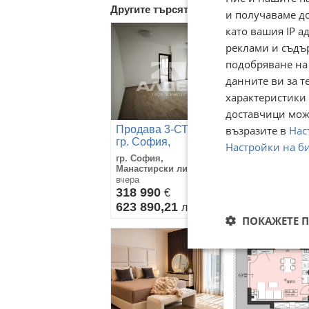
Другите търсят също
и получаваме д
като вашия IP 
реклами и съдъ
подобряване на
данните ви за т
характеристики 
доставчици може
възразите в
Нас
Продава 3-СТАЕН,
Продава 3-С
гр. София,
гр. София,
Настройки на б
Манастирски
Манастирски
гр. София,
гр. София,
ливади
ливади
Манастирски ливади
Манастирски л
вчера
вчера
318 990
345 000
€
€
623 890,21
674 761,35
лв
ПОКАЖЕТЕ 